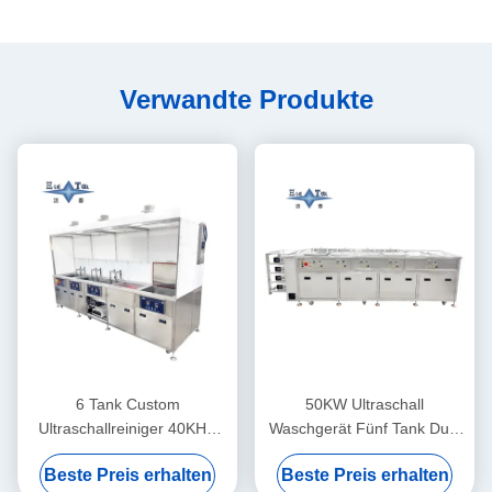
Verwandte Produkte
6 Tank Custom
50KW Ultraschall
Ultraschallreiniger 40KHZ
Waschgerät Fünf Tank Dual
Ultraschall Waschmaschine
Frequency
Beste Preis erhalten
Beste Preis erhalten
30KW
Ultraschallreiniger individuell