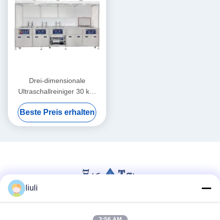
Drei-dimensionale
Ultraschallreiniger 30 kW
Ultraschallreiniger
Beste Preis erhalten
Waschmaschine 40 KHz
liuli
3:56 AM