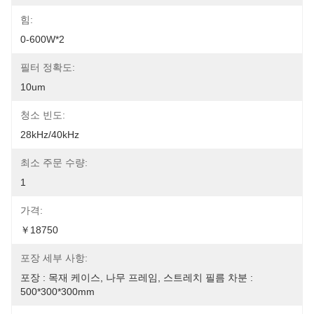
힘:
0-600W*2
필터 정확도:
10um
청소 빈도:
28kHz/40kHz
최소 주문 수량:
1
가격:
￥18750
포장 세부 사항:
포장 : 목재 케이스, 나무 프레임, 스트레치 필름 차분 : 
500*300*300mm