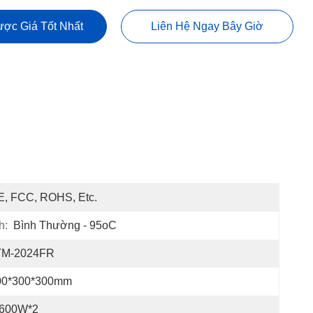
ợc Giá Tốt Nhất
Liên Hệ Ngay Bây Giờ
E, FCC, ROHS, Etc.
h:
Bình Thường - 95oC
TM-2024FR
00*300*300mm
-600W*2