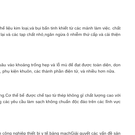
 liệu kim loại,và bụi bẩn tinh khiết từ các mảnh làm việc. chất
 lại và các tạp chất nhỏ,ngăn ngừa ô nhiễm thứ cấp và cải thiện
sâu vào khoảng trống hẹp và lỗ mù để đạt được toàn diện, dọn
 phụ kiện khuôn, các thành phần điện tử, và nhiều hơn nữa.
ng.Cơ thể bể được chế tạo từ thép không gỉ chất lượng cao với
ng các yêu cầu làm sạch không chuẩn độc đáo trên các lĩnh vực
 công nghiệp thiết bị y tế.bảng mạchGiải quyết các vấn đề sản