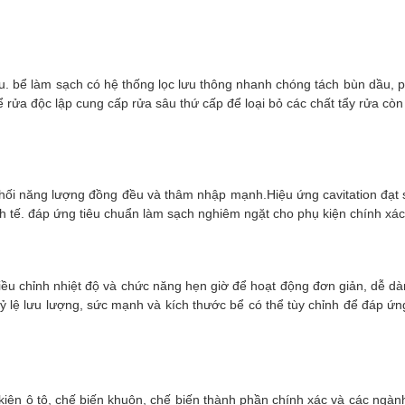
u. bể làm sạch có hệ thống lọc lưu thông nhanh chóng tách bùn dầu, phế
 rửa độc lập cung cấp rửa sâu thứ cấp để loại bỏ các chất tẩy rửa còn
phối năng lượng đồng đều và thâm nhập mạnh.Hiệu ứng cavitation đạt 
tế. đáp ứng tiêu chuẩn làm sạch nghiêm ngặt cho phụ kiện chính xác,
ều chỉnh nhiệt độ và chức năng hẹn giờ để hoạt động đơn giản, dễ dà
ỷ lệ lưu lượng, sức mạnh và kích thước bể có thể tùy chỉnh để đáp ứ
ện ô tô, chế biến khuôn, chế biến thành phần chính xác và các ngành