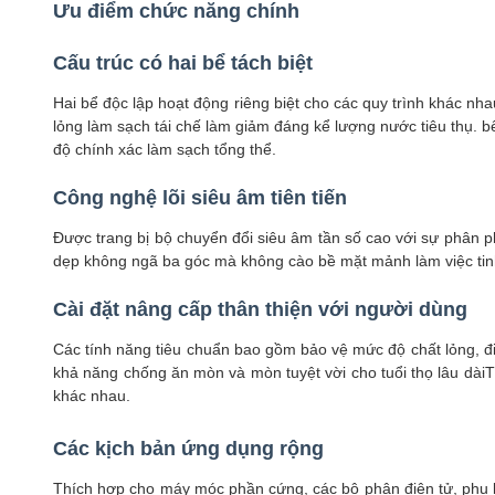
Ưu điểm chức năng chính
Cấu trúc có hai bể tách biệt
Hai bể độc lập hoạt động riêng biệt cho các quy trình khác nha
lỏng làm sạch tái chế làm giảm đáng kể lượng nước tiêu thụ. bể
độ chính xác làm sạch tổng thể.
Công nghệ lõi siêu âm tiên tiến
Được trang bị bộ chuyển đổi siêu âm tần số cao với sự phân 
dẹp không ngã ba góc mà không cào bề mặt mảnh làm việc tinh 
Cài đặt nâng cấp thân thiện với người dùng
Các tính năng tiêu chuẩn bao gồm bảo vệ mức độ chất lỏng, đi
khả năng chống ăn mòn và mòn tuyệt vời cho tuổi thọ lâu dàiT
khác nhau.
Các kịch bản ứng dụng rộng
Thích hợp cho máy móc phần cứng, các bộ phận điện tử, phụ ki