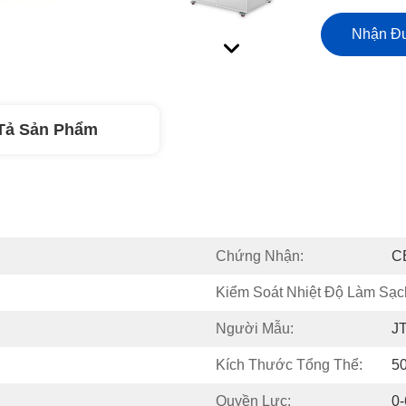
Nhận Đư
Tả Sản Phẩm
Chứng Nhận:
C
Kiểm Soát Nhiệt Độ Làm Sạc
Người Mẫu:
J
Kích Thước Tổng Thể:
5
Quyền Lực:
0