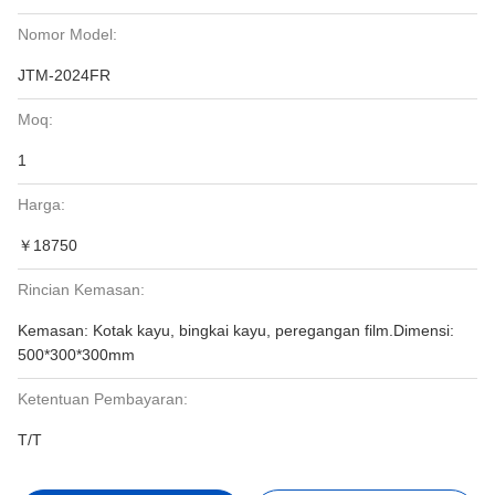
Nomor Model:
JTM-2024FR
Moq:
1
Harga:
￥18750
Rincian Kemasan:
Kemasan: Kotak kayu, bingkai kayu, peregangan film.Dimensi:
500*300*300mm
Ketentuan Pembayaran:
T/T