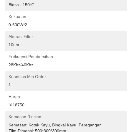
Biasa - 150℃
Kekuatan:
0-600W*2
Akurasi Filter:
10um
Frekuensi Pembersihan:
28Khz/40Khz
Kuantitas Min Order:
1
Harga:
￥18750
Kemasan Rincian:
Kemasan: Kotak Kayu, Bingkai Kayu, Peregangan 
Film.Dimensi: 500*300*300mm