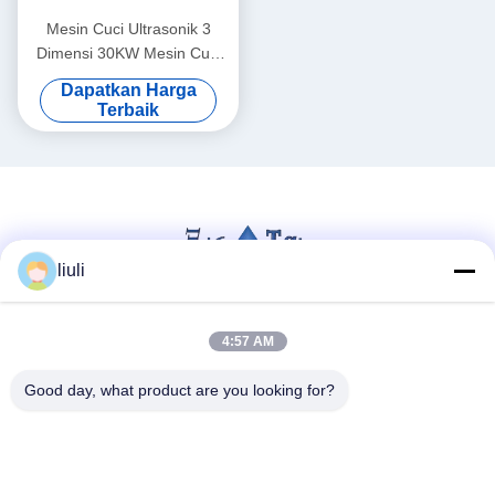
Mesin Cuci Ultrasonik 3
Dimensi 30KW Mesin Cuci
Ultrasonik 40KHZ
Dapatkan Harga
Terbaik
liuli
4:57 AM
Media Sosial
Good day, what product are you looking for?
Kontak Cepat
Telp