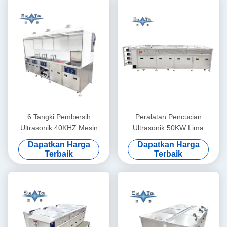
6 Tangki Pembersih
Peralatan Pencucian
Ultrasonik 40KHZ Mesin
Ultrasonik 50KW Lima
Cuci Ultrasonik 30KW
Tangki Pembersih Ultrasonik
Dapatkan Harga
Dapatkan Harga
Frekuensi Ganda yang
Terbaik
Terbaik
Disesuaikan