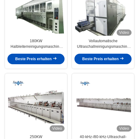
Video
180KW
Vollautomatische
Halbleiterreinigungsmaschine
Ultraschallreinigungsmaschine
Ventilkörper Passivationssysteme
Siliziumwafer
40KHZ - 80KHZ
Ultraschallreinigungsgeräte
Beste Preis erhalten
Beste Preis erhalten
100KW
Video
Video
250KW
40-kHz-/80-kHz-Ultraschall-