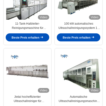
Video
Video
11-Tank-Halbleiter-
100 kW automatisches
Reinigungsmaschine für
Ultraschallreinigungssystem 11
Siliziumwafer, 40 kHz
Tanks
Ultraschallreinigungsmaschinen
Beste Preis erhalten
Beste Preis erhalten
Video
Video
Jietai hocheffizienter
Automatische
Ultraschallreiniger für
Ultraschallreinigungsmaschine
Halbleiterteile
Jietai für mehrere Stationen