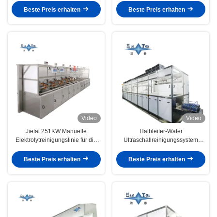
Beste Preis erhalten
Beste Preis erhalten
Video
Video
Jietai 251KW Manuelle
Halbleiter-Wafer
Elektrolytreinigungslinie für die
Ultraschallreinigungssystem
Reinigung von
100KW automatischer
Halbleiterkomponenten
Ultraschallreiniger
Beste Preis erhalten
Beste Preis erhalten