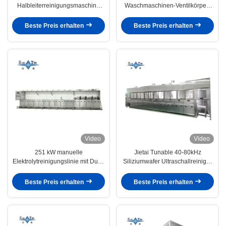
Halbleiterreinigungsmaschine
Waschmaschinen-Ventilkörper-
40KHZ - 80KHZ
Elektrolyt-Reinigungslinie
Ultraschallreinigungslinie
Beste Preis erhalten
Beste Preis erhalten
Video
Video
251 kW manuelle
Jietai Tunable 40-80kHz
Elektrolytreinigungslinie mit Dual-
Siliziumwafer Ultraschallreiniger
Frequenz Ultraschallreinigung für
60°C Konstante Temperatur
Ventilkörper und
Säure Alkali Waschen DI Wasser
Beste Preis erhalten
Beste Preis erhalten
Halbleiterkomponenten
Spülen