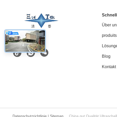
Schnell
Über un
produits
Soziale Medien
Lösung
Blog
Kontakt
Datenschutzrichtlinie
|
Sitemap
China gut Qualität Ultrascha