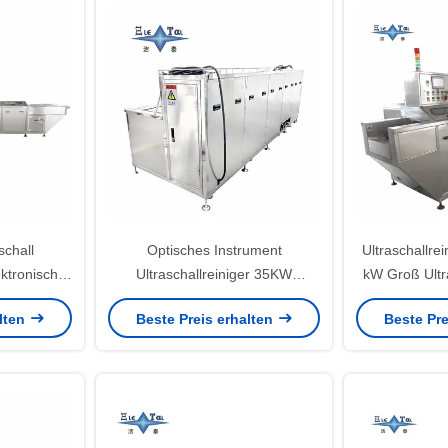
schall
Optisches Instrument
Ultraschallre
ktronische
Ultraschallreiniger 35KW
kW Groß Ultra
ren
Ultraschallreinigungsmaschine
Senso
alten
Beste Preis erhalten
Beste Pre
28KHZ 40KHZ
CE-zertifiziert