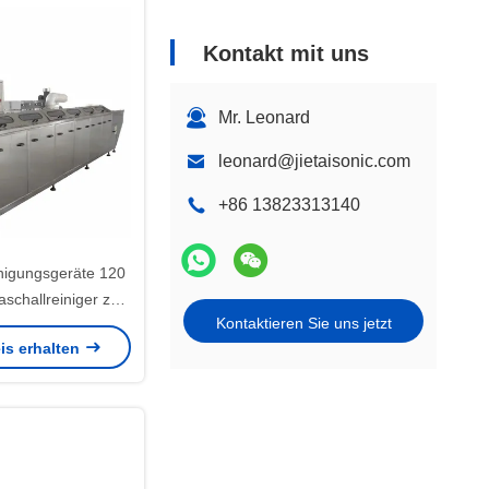
Kontakt mit uns
Mr. Leonard
leonard@jietaisonic.com
+86 13823313140
inigungsgeräte 120
schallreiniger zur
Kontaktieren Sie uns jetzt
reinigung
is erhalten