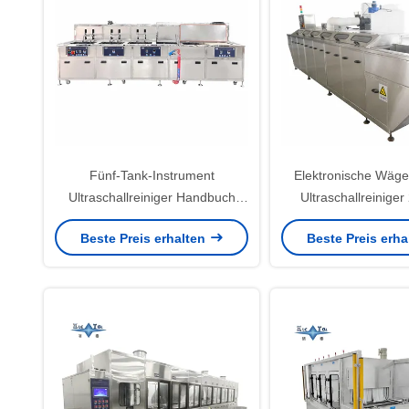
Fünf-Tank-Instrument
Elektronische Wäg
Ultraschallreiniger Handbuch
Ultraschallreinige
Ultraschallreiniger 35KW Für
40KHZ Individu
Beste Preis erhalten
Beste Preis erh
Kameraobjektive / Filterblätter
Ultraschallrein