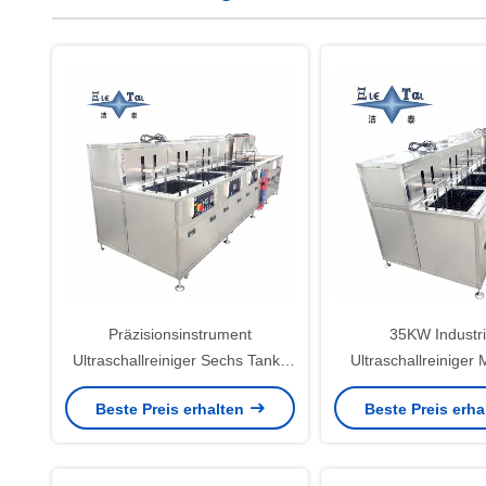
Präzisionsinstrument
35KW Industri
Ultraschallreiniger Sechs Tanks
Ultraschallreiniger 
Labor
Manuelle Reinigun
Beste Preis erhalten
Beste Preis erh
Ultraschallreinigungsmaschine
28KHZ 40KHZ