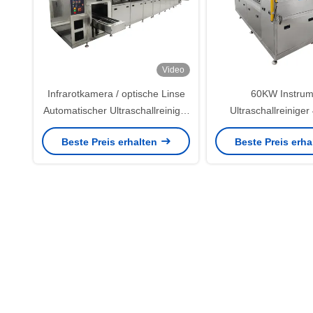
Video
Infrarotkamera / optische Linse
60KW Instrum
Automatischer Ultraschallreiniger
Ultraschallreinige
120KW Professionelle
68KHZ
Beste Preis erhalten
Beste Preis erh
Ultraschallreiniger
Sprühreinigungsmas
Mobiltelefonsc