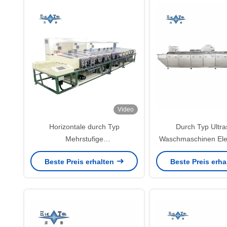
Video
Horizontale durch Typ
Durch Typ Ultra
Mehrstufige
Waschmaschinen Ele
Ultraschallreinigungsmaschine
Wiegesenso
Beste Preis erhalten
Beste Preis erh
für Instrument Glaslinsen
Ultraschallreiniger 
Kontinuierliche
Ultraschallwaschgeräte