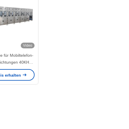
Video
e für Mobiltelefon-
ichtungen 40KHZ
matische
is erhalten
einigungsmaschine
100KW