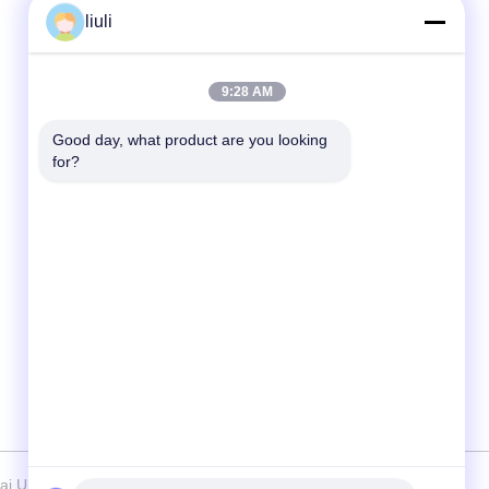
liuli
Schnelle Kontaktaufnahme
9:28 AM
Tel.
86-13823313140
Good day, what product are you looking 
for?
E-Mail-Adresse
leonard@jietaisonic.com
Anschrift
Zweite Etage, Einheit 2, Gebäude 16, Nr. 7,
Wissenschafts- und Technologiestraße, Stadt
Houjie, Stadt Dongguan, Provinz Guangdong
 Ultrasonic cleaning Equipment Co., Ltd. - Alle. Alle Rechte