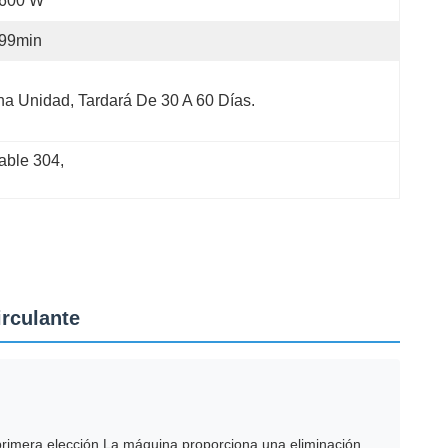
-600 W
-99min
a Unidad, Tardará De 30 A 60 Días.
dable 304
, 
irculante
 primera elección.La máquina proporciona una eliminación