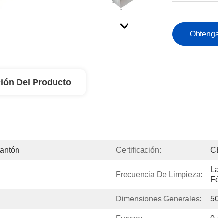
Obtenga
ión Del Producto
Cantón
Certificación:
C
La
Frecuencia De Limpieza:
Fó
Dimensiones Generales:
5