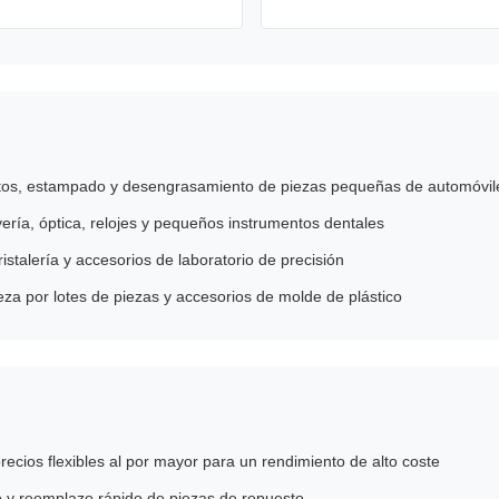
s, estampado y desengrasamiento de piezas pequeñas de automóviles y
yería, óptica, relojes y pequeños instrumentos dentales
ristalería y accesorios de laboratorio de precisión
eza por lotes de piezas y accesorios de molde de plástico
precios flexibles al por mayor para un rendimiento de alto coste
o y reemplazo rápido de piezas de repuesto