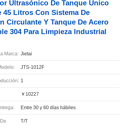
or Ultrasónico De Tanque Único
e 45 Litros Con Sistema De
ón Circulante Y Tanque De Acero
le 304 Para Limpieza Industrial
a Marca:
Jietai
odelo:
JTS-1012F
ducción:
1
￥10227
ntrega:
Entre 30 y 60 días hábiles
 De
T/T