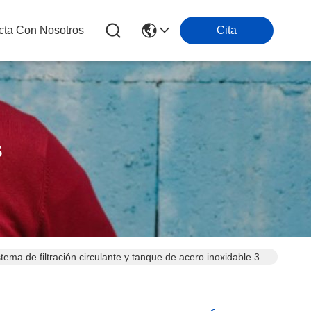
cta Con Nosotros
Cita
s
stema de filtración circulante y tanque de acero inoxidable 304