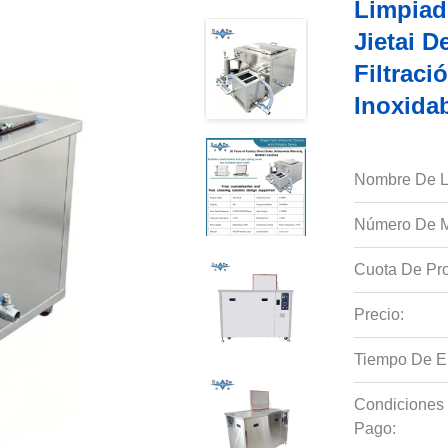
Limpiad
Jietai D
Filtraci
Inoxidab
Nombre De L
Número De M
Cuota De Pro
Precio:
Tiempo De E
Condiciones
Pago: