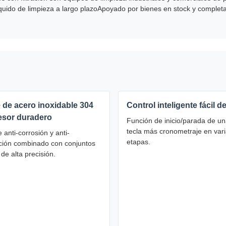
quido de limpieza a largo plazoApoyado por bienes en stock y completa
 de acero inoxidable 304
Control inteligente fácil d
esor duradero
Función de inicio/parada de un
tecla más cronometraje en var
 anti-corrosión y anti-
etapas.
ión combinado con conjuntos
s de alta precisión.