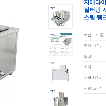
지에타이 
필터링 
스틸 탱
브랜드 이름:
모델 번호:
모크:
가격:
배달 시간:
지불 조건: