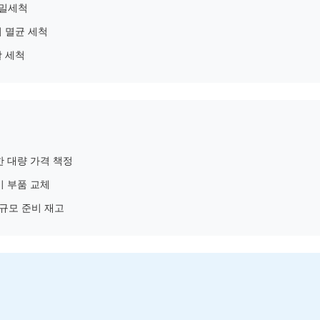
정밀세척
 멸균 세척
괄 세척
한 대량 가격 책정
비 부품 교체
규모 준비 재고