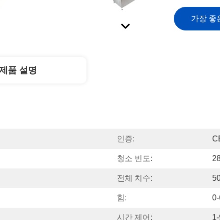
가장 좋
제품 설명
인증:
C
청소 빈도:
2
전체 치수:
5
힘:
0
시간 제어:
1