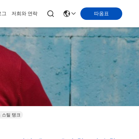
따옴표
로그
저희와 연락
스 스틸 탱크