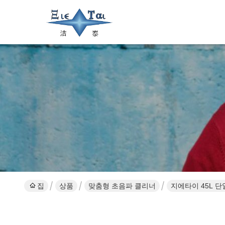
집
상품
맞춤형 초음파 클리너
지에타이 45L 