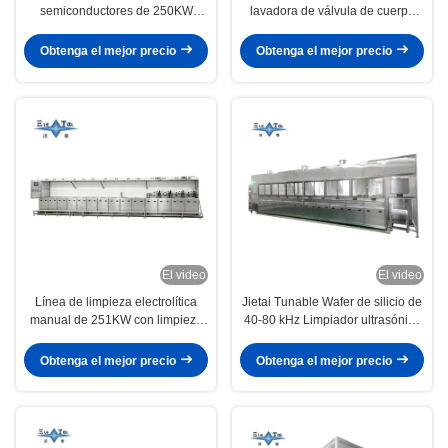
semiconductores de 250KW
lavadora de válvula de cuerpo
40KHZ - 80KHZ Línea de
línea de limpieza electrolítica
limpieza ultrasónica
Obtenga el mejor precio
Obtenga el mejor precio
El video
El video
Línea de limpieza electrolítica
Jietai Tunable Wafer de silicio de
manual de 251KW con limpieza
40-80 kHz Limpiador ultrasónico
ultrasónica de doble frecuencia
de 60 ° C Temperatura constante
personalizada para el cuerpo de
Acido Alcalino Lavado DI
Obtenga el mejor precio
Obtenga el mejor precio
la válvula y los componentes de
Enjuague con agua
semiconductores