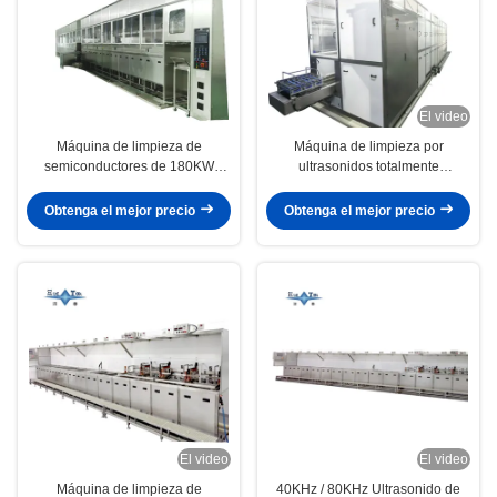
El video
Máquina de limpieza de
Máquina de limpieza por
semiconductores de 180KW
ultrasonidos totalmente
Cuerpos de válvulas Sistemas de
automática Waferas de silicio
pasivación 40KHZ - 80KHZ
Equipo de limpieza por
Obtenga el mejor precio
Obtenga el mejor precio
ultrasonidos 100KW
El video
El video
Máquina de limpieza de
40KHz / 80KHz Ultrasonido de