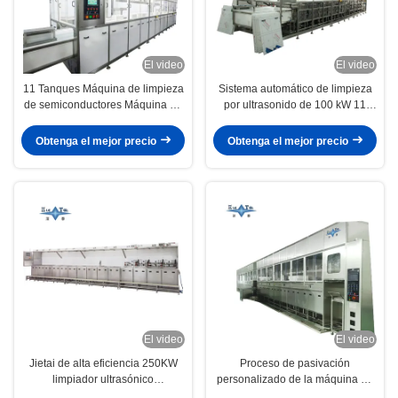
El video
El video
11 Tanques Máquina de limpieza
Sistema automático de limpieza
de semiconductores Máquina de
por ultrasonido de 100 kW 11
limpieza de obleas de silicio
tanques Máquinas de limpieza
40KHZ
por ultrasonido
Obtenga el mejor precio
Obtenga el mejor precio
El video
El video
Jietai de alta eficiencia 250KW
Proceso de pasivación
limpiador ultrasónico
personalizado de la máquina de
personalizado para la limpieza
limpieza ultrasónica de múltiples