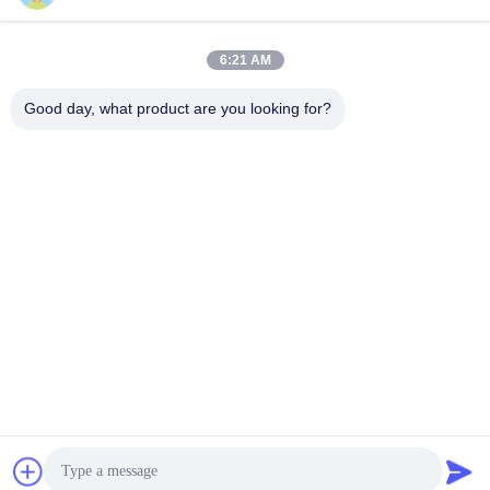
Contacto rápido
6:21 AM
Teléfono
Good day, what product are you looking for?
86-13823313140
El correo electrónico
leonard@jietaisonic.com
Dirección
2do Piso, Unidad 2, Edificio 16, No. 7, Avenida de la Ciencia
y la Tecnología, Ciudad de Houjie, Ciudad de Dongguan,
Provincia de Guangdong
Política de privacidad
|
Mapa del Sitio
China es buena. Calidad Equipo de limpieza por ultrasonidos
Proveedor. Derecho de autor 2025-2026 guangdong Jietai
Ultrasonic cleaning Equipment Co., Ltd. Todo. Todos los derechos
reservados.