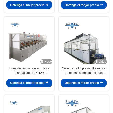
de precisión de partes de
estaciones automática de Jietai
Obtenga el mejor precio
Obtenga el mejor precio
semiconductores
para piezas de trabajo de metal
El video
El video
Línea de limpieza electrolítica
Sistema de limpieza ultrasónica
manual Jietai 251KW
de obleas semiconductoras
personalizada para limpieza de
100KW limpiador automático por
componentes semiconductores
ultrasonidos
Obtenga el mejor precio
Obtenga el mejor precio
del cuerpo de válvula