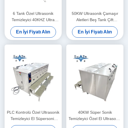
6 Tank Özel Ultrasonik
50KW Ultrasonik Çamaşır
Temizleyici 40KHZ Ultra
Aletleri Beş Tank Çift
Sonik Çamaşır Makinesi
Frekanslı Ultrasonik
En İyi Fiyatı Alın
En İyi Fiyatı Alın
30KW
Temizleyici Özel
PLC Kontrolü Özel Ultrasonik
40KW Süper Sonik
Temizleyici El Süpersonik
Temizleyici Özel El Ultrasonik
Ultrasonik Temizleyici 40KW
Temizleyici