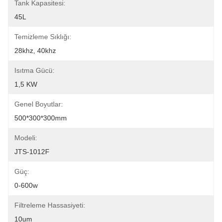
Tank Kapasitesi:
45L
Temizleme Sıklığı:
28khz, 40khz
Isıtma Gücü:
1,5 KW
Genel Boyutlar:
500*300*300mm
Modeli:
JTS-1012F
Güç:
0-600w
Filtreleme Hassasiyeti:
10um