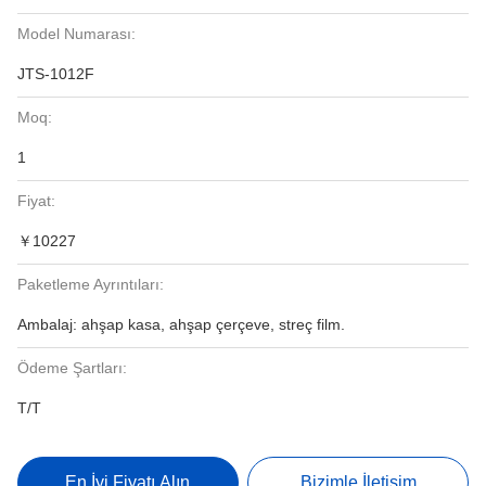
Model Numarası:
JTS-1012F
Moq:
1
Fiyat:
￥10227
Paketleme Ayrıntıları:
Ambalaj: ahşap kasa, ahşap çerçeve, streç film.
Ödeme Şartları:
T/T
En İyi Fiyatı Alın
Bizimle İletişim