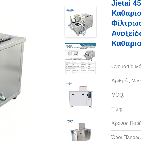
Jietai 
Καθαρι
Φίλτρωσ
Ανοξείδ
Καθαρι
Ονομασία Μά
Αριθμός Μον
MOQ:
Τιμή:
Χρόνος Παρ
Όροι Πληρωμ