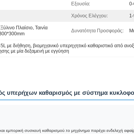
Εξουσία:
0
Χρόνος Ελέγχου:
1-
ύλινο Πλαίσιο, Ταινία 
Δυνατότητα Προσφοράς:
Μι
0*300*300mm
45L με διήθηση
, 
βιομηχανικό υπερηχητικό καθαριστικό από ανο
σης με μία δεξαμενή με εγγύηση
ικός υπερήχων καθαρισμός με σύστημα κυκλοφ
ή και εμπορική συσκευή καθαρισμού.το μηχάνημα παρέχει ενδελεχή αφα