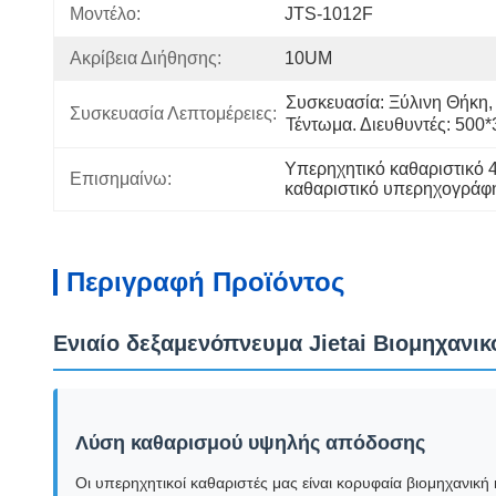
Μοντέλο:
JTS-1012F
Ακρίβεια Διήθησης:
10UM
Συσκευασία: Ξύλινη Θήκη, Ξ
Συσκευασία Λεπτομέρειες:
Τέντωμα. Διευθυντές: 50
Υπερηχητικό καθαριστικό 
Επισημαίνω:
καθαριστικό υπερηχογράφη
Περιγραφή Προϊόντος
Ενιαίο δεξαμενόπνευμα Jietai Βιομηχαν
Λύση καθαρισμού υψηλής απόδοσης
Οι υπερηχητικοί καθαριστές μας είναι κορυφαία βιομηχανικ