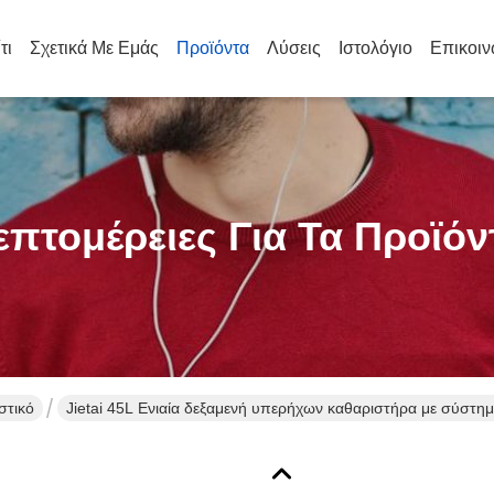
τι
Σχετικά Με Εμάς
Προϊόντα
Λύσεις
Ιστολόγιο
Επικοιν
επτομέρειες Για Τα Προϊόν
στικό
Jietai 45L Ενιαία δεξαμενή υπερήχων καθαριστήρα με σύστη
χάλυβα για βιομηχανικό καθαρισμό