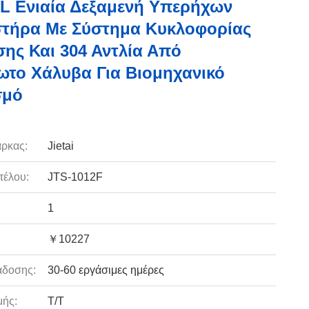
45L Ενιαία Δεξαμενή Υπερήχων
στήρα Με Σύστημα Κυκλοφορίας
ης Και 304 Αντλία Από
ωτο Χάλυβα Για Βιομηχανικό
σμό
ρκας:
Jietai
τέλου:
JTS-1012F
1
￥10227
άδοσης:
30-60 εργάσιμες ημέρες
ής:
T/T