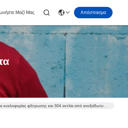
ωνήστε Μαζί Μας
Απόσπασμα
τα
μα κυκλοφορίας φίλτρωσης και 304 αντλία από ανοξείδωτο