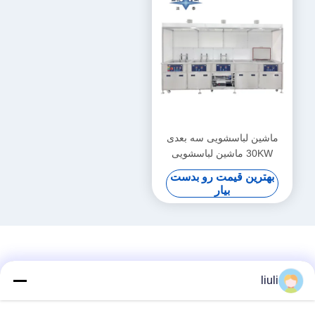
ماشین لباسشویی سه بعدی
30KW ماشین لباسشویی
40KHZ
بهترین قیمت رو بدست
بیار
liuli