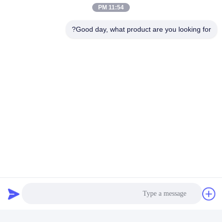
11:54 PM
شبکه های اجتماعی
Good day, what product are you looking for?
تماس سریع
تلفن
86-13823313140
ایمیل
leonard@jietaisonic.com
آدرس
طبقه دوم، واحد دوم، ساختمان 16، شماره 7، خیابان علم و
فناوری، شهر Houjie، شهر Dongguan، استان گوانگ دونگ
سیاست حفظ حریم خصوصی
|
نقشه سایت
چین خوب کیفیت تجهیزات تمیز کردن اولتراسونیک عرضه کننده. حقوق