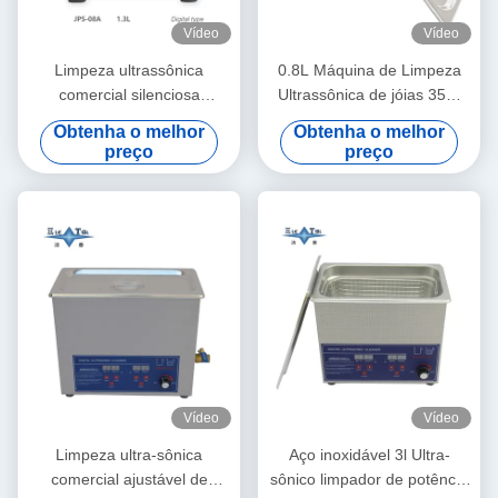
Vídeo
Vídeo
Limpeza ultrassônica
0.8L Máquina de Limpeza
comercial silenciosa
Ultrassônica de jóias 35W
Máquina de limpeza
Óculos Limpador
Obtenha o melhor
Obtenha o melhor
ultrassônica digital de 1.3L
Ultrassônico
preço
preço
60W com cronometragem
de várias engrenagens
Vídeo
Vídeo
Limpeza ultra-sônica
Aço inoxidável 3l Ultra-
comercial ajustável de
sônico limpador de potência