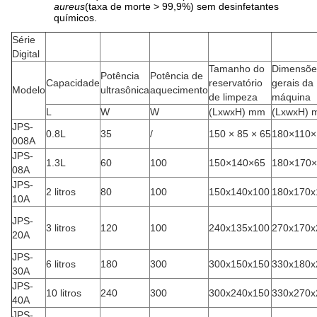
aureus
(taxa de morte > 99,9%) sem desinfetantes
químicos.
Série
Digital
Tamanho do
Dimensõe
Potência
Potência de
Capacidade
reservatório
gerais da
Modelo
ultrasônica
aquecimento
de limpeza
máquina
L
W
W
(LxwxH) mm
(LxwxH) 
JPS-
0.8L
35
/
150 × 85 × 65
180×110×
008A
JPS-
1.3L
60
100
150×140×65
180×170×
08A
JPS-
2 litros
80
100
150x140x100
180x170x
10A
JPS-
3 litros
120
100
240x135x100
270x170x
20A
JPS-
6 litros
180
300
300x150x150
330x180x
30A
JPS-
10 litros
240
300
300x240x150
330x270x
40A
JPS-