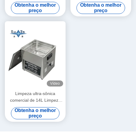
potência 6L Limpezas ultra-
ajustável pequenos ultra-
Obtenha o melhor
Obtenha o melhor
sônicas digitais 70W - 180W
sônicos limpadores
preço
preço
inteligentes
Vídeo
Limpeza ultra-sônica
comercial de 14L Limpeza
ultra-sônica inteligente de
Obtenha o melhor
120W - 300W
preço