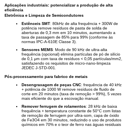
Aplicações industriais: potencializar a produção de alta
eficiência
Eletrônica e Limpeza de Semicondutores
Estênceis SMT
: 80kHz de alta frequência + 300W de
potência remove resíduos de pasta de solda de
aberturas de 0,3 mm em 10 minutos, aumentando a
taxa de passagem de 85% para 99% (conforme às
normas IPC-A-610E Classe 3).
Sensores MEMS
: Modo de 90 kHz de ultra-alta
frequência (opcional) elimina partículas de pó de silício
de 0,1 μm com taxa de resíduos < 0,05 partículas/mm2,
satisfazendo os requisitos de micro-nano-limpeza
JEDEC J-STD-001.
Pós-processamento para fabrico de metais
Desengraxagem de peças CNC
: frequência de 40 kHz
+ potência de 1000 W remove resíduos de fluido de
corte em 20 minutos (taxa de remoção > 99%), 5 vezes
mais eficiente do que a escovação manual.
Remover ferrugem de rolamentos
: 28 kHz de baixa
frequência + temperatura constante de 50°C com listas
de remoção de ferrugem por ultra-som, capa de óxido
de Fe3O4 em 30 minutos, reduzindo o uso de produtos
químicos em 70% e o teor de ferro nas águas residuais