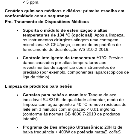
< 5 ppm.
Cenários químicos médicos e diários: primeira escolha em
conformidade com a segurança
Pre- Tratamento de Dispositivos Médicos
Suporta o módulo de esterilização a altas
temperaturas de 134 °C (opcional)
: Após a limpeza,
os instrumentos cirúrgicos atingem uma contagem
microbiana <5 CFU/peça, cumprindo os padrões de
fornecimento de desinfecção WS 310.2-2016.
Controle inteligente da temperatura ±1°C
: Previne
danos causados por altas temperaturas aos
revestimentos de superfície dos instrumentos de
precisão (por exemplo, componentes laparoscópicos de
liga de titânio).
Limpeza de produtos para bebés
Garrafas para bebés e mamilos
: Tanque de aço
inoxidável SUS316L de qualidade alimentar, modo de
limpeza com água quente a 40 °C remove resíduos de
leite em 3 minutos com migração < 0,01 mg/dm2
(conforme às normas GB 4806.7-2019 de produtos
infantis).
Programa de Desinfecção Ultrassônica
: 20kHz de
baixa frequência + 400W de potência mata
E. coli
e
S.