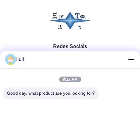
Redes Sociais
liuli
Contato rápido
9:22 AM
Telefone
Good day, what product are you looking for?
86-13823313140
E-mail
leonard@jietaisonic.com
Endereço
2º Andar, Unidade 2, Edifício 16, Nº 7, Avenida Ciência e