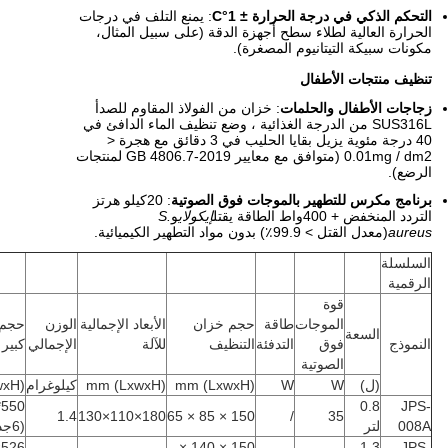
التحكم الذكي في درجة الحرارة ± 1°C
: يمنع التلف في درجات
الحرارة العالية لطلاء سطح أجهزة الدقة (على سبيل المثال،
مكونات سبيكة التيتانيوم المصغرة).
تنظيف منتجات الأطفال
زجاجات الأطفال والحلمات
: خزان من الفولاذ المقاوم للصدأ
SUS316L من الدرجة الغذائية ، وضع تنظيف الماء الدافئ في
40 درجة مئوية يزيل بقايا الحليب في 3 دقائق مع هجرة <
0.01mg / dm2 (متوافق مع معايير GB 4806.7-2019 لمنتجات
الرضع).
برنامج مكرس للتطهير بالموجات فوق الصوتية
: 20كيلو هرتز
التردد المنخفض + 400واط الطاقة يقتل
إيكولاي
و
S.
aureus
(معدل القتل > 99.9٪) بدون مواد التطهير الكيميائية.
السلسلة
الرقمية
قوة
الموجات
طاقة
حجم خزان
الأبعاد الإجمالية
الوزن
حجم 
السعة
النموذج
فوق
التدفئة
التنظيف
للآلة
الإجمالي
كبير
الصوتية
(ل)
W
W
(LxwxH) mm
(LxwxH) mm
كيلوغرام
(LxwxH) mm
550*250*400
0.8
JPS-
1.4
180×110×130
150 × 85 × 65
/
35
008A
لتر
(6جداول)
526×524×308
150 × 140 ×
1.3
JPS-