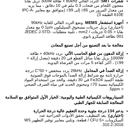
شفرات SMT
: التردد العالي 80kHz + طاقة 300W تزيل بقايا
معجون اللحام من فتحات 0.3 ملم في 10 دقائق ، مما يزيد
من معدل المرور من 85٪ إلى 99٪ (متوافق مع معايير IPC-A-
610E الطبقة 3).
أجهزة استشعار MEMS
: وضع التردد العالي للغاية 90kHz
(اختياري) يزيل جزيئات مسحوق السيليكون 0.1μm مع معدل
بقايا < 0.05 جزيئات / mm2 ، تلبية متطلبات JEDEC J-STD-
001 نظافة الميكرو نانوي.
معالجة ما بعد التصنيع من أجل تصنيع المعادن
إزالة الدهون من قطع الحاسب الآلي
: تردد 40kHz + طاقة
1000W يزيل بقايا سائل القطع في 20 دقيقة (معدل إزالة >
99٪) ، أكثر كفاءة 5 مرات من الفرشاة اليدوية.
إزالة الصدأ في المحامل
: 28kHz تردد منخفض + 50°C درجة
حرارة ثابتة مع شرائط إزالة الصدأ بالموجات فوق الصوتية
طبقة أكسيد Fe3O4 في 30 دقيقة، والحد من استخدام المواد
الكيميائية بنسبة 70٪ ومحتوى الحديد في مياه الصرف الصحي
< 5ppm.
السيناريوهات الكيميائية الطبية واليومية: الخيار الأول المتوافق مع السلامة
المعالجة السابقة للجهاز الطبي
يدعم 134 درجة مئوية وحدة التعقيم عالية درجة الحرارة
(اختياري)
: بعد التنظيف، تحقق الأدوات الجراحية عدد
الميكروبات <5 CFU / قطعة، وتلبي معايير توفير التطهير WS
310.2-2016.