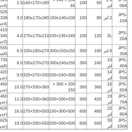
2.5
180×170×140
100
60
08A
لتر
65
(4جداول)
JPS-
2 لتر
80
100
150x140x100
180x170x180
3.0
338
10A
(4جداول)
JPS-
345
4.0
270x170x210
240×135×100
100
120
3L
20A
(2جدول)
JPS-
6 لتر
180
300
300x150x150
330x180x270
6.0
30A
(الجد
10
JPS-
8.0
330x270x270
300x240x150
300
240
40A
لتر
(الجد
14
JPS-
9.0
330×270×320
300×240×200
300
300
50A
لتر
(جدول
330 × 300 ×
15
JPS-
10.0
360×330×270
300
360
60A
لتر
150
(جدول
19
JPS-
11.0
360×330×320
330×300×200
300
420
70A
لتر
(جدول
22
JPS-
16.0
550×330×270
500×300×150
600
480
80A
لتر
(جدول
30
JPS-
19.0
550×330×320
500×300×200
600
600
100A
لتر
(جدول