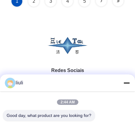
1
2
3
4
5
Redes Sociais
liuli
Contato rápido
2:44 AM
Telefone
Good day, what product are you looking for?
86-13823313140
E-mail