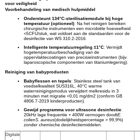
voor veiligheid
Voorbehandeling van medisch hulpmiddel
Ondersteunt 134°C-sterilisatiemodule bij hoge
temperatuur (optioneel)
: Na het reinigen bereiken
chirurgische instrumenten een microbiële hoeveelheid
<5CFU/stuk, wat voldoet aan de standaarden voor de
desinfectie van WS 310.2-2016.
Intelligente temperatuurregeling ±1°C
: Vermijdt
hogetemperatuurbeschadiging van de
oppervlaktecoatingen van precisieinstrumenten (bijv.
laparoscopische componenten van titaniumlegering).
Reiniging van babyproducten
Babyflessen en tepels
: Stainless steel tank van
voedselkwaliteit SUS316L, 40°C warme
waterreinigingsmodus verwijdert melkresidu in 3
minuten met migratie <0,01 mg/dm2 (conform GB
4806.7-2019 kinderproducten).
Gewijd programma voor ultrasone desinfectie
:
20kHz lage frequentie + 400W vermogen doodt
E.
coli
en
S. aureus
(dodelijkheidspercentage > 99,9%)
zonder chemische desinfectiemiddelen.
Digitale