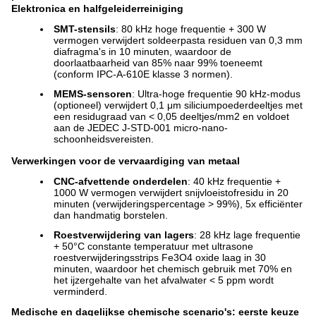
Elektronica en halfgeleiderreiniging
SMT-stensils
: 80 kHz hoge frequentie + 300 W
vermogen verwijdert soldeerpasta residuen van 0,3 mm
diafragma's in 10 minuten, waardoor de
doorlaatbaarheid van 85% naar 99% toeneemt
(conform IPC-A-610E klasse 3 normen).
MEMS-sensoren
: Ultra-hoge frequentie 90 kHz-modus
(optioneel) verwijdert 0,1 μm siliciumpoederdeeltjes met
een residugraad van < 0,05 deeltjes/mm2 en voldoet
aan de JEDEC J-STD-001 micro-nano-
schoonheidsvereisten.
Verwerkingen voor de vervaardiging van metaal
CNC-afvettende onderdelen
: 40 kHz frequentie +
1000 W vermogen verwijdert snijvloeistofresidu in 20
minuten (verwijderingspercentage > 99%), 5x efficiënter
dan handmatig borstelen.
Roestverwijdering van lagers
: 28 kHz lage frequentie
+ 50°C constante temperatuur met ultrasone
roestverwijderingsstrips Fe3O4 oxide laag in 30
minuten, waardoor het chemisch gebruik met 70% en
het ijzergehalte van het afvalwater < 5 ppm wordt
verminderd.
Medische en dagelijkse chemische scenario's: eerste keuze