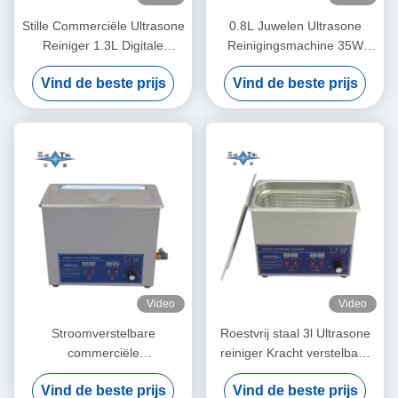
Stille Commerciële Ultrasone
0.8L Juwelen Ultrasone
Reiniger 1.3L Digitale
Reinigingsmachine 35W
Ultrasone
Brillen Ultrasone Reiniger
Vind de beste prijs
Vind de beste prijs
Reinigingsmachine 60W Met
Meervoudige Versnellingstijd
Video
Video
Stroomverstelbare
Roestvrij staal 3l Ultrasone
commerciële
reiniger Kracht verstelbaar
ultrasoonreiniger 6L Digitale
Kleine Ultrasone reinigers
Vind de beste prijs
Vind de beste prijs
ultrasoonreinigers 70W -
Intelligente