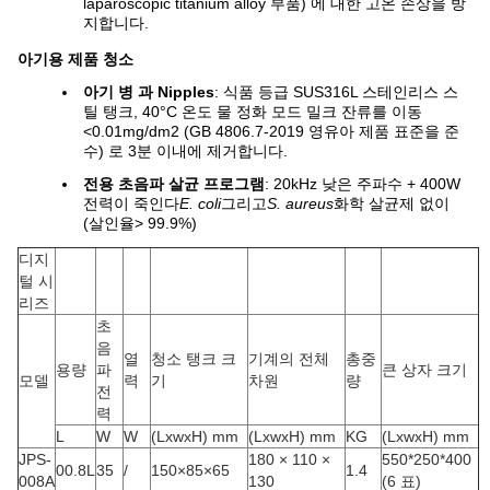
laparoscopic titanium alloy 부품) 에 대한 고온 손상을 방
지합니다.
아기용 제품 청소
아기 병 과 Nipples
: 식품 등급 SUS316L 스테인리스 스
틸 탱크, 40°C 온도 물 정화 모드 밀크 잔류를 이동
<0.01mg/dm2 (GB 4806.7-2019 영유아 제품 표준을 준
수) 로 3분 이내에 제거합니다.
전용 초음파 살균 프로그램
: 20kHz 낮은 주파수 + 400W
전력이 죽인다
E. coli
그리고
S. aureus
화학 살균제 없이
(살인율> 99.9%)
디지
털 시
리즈
초
음
열
청소 탱크 크
기계의 전체
총중
용량
파
큰 상자 크기
모델
력
기
차원
량
전
력
L
W
W
(LxwxH) mm
(LxwxH) mm
KG
(LxwxH) mm
JPS-
180 × 110 ×
550*250*400
00.8L
35
/
150×85×65
1.4
008A
130
(6 표)