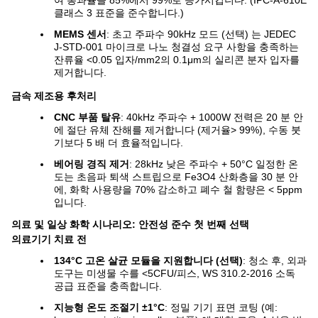
여 통과율을 85%에서 99%로 증가시킵니다. (IPC-A-610E
클래스 3 표준을 준수합니다.)
MEMS 센서
: 초고 주파수 90kHz 모드 (선택) 는 JEDEC
J-STD-001 마이크로 나노 청결성 요구 사항을 충족하는
잔류율 <0.05 입자/mm2의 0.1μm의 실리콘 분자 입자를
제거합니다.
금속 제조용 후처리
CNC 부품 탈유
: 40kHz 주파수 + 1000W 전력은 20 분 안
에 절단 유체 잔해를 제거합니다 (제거율> 99%), 수동 붓
기보다 5 배 더 효율적입니다.
베어링 경직 제거
: 28kHz 낮은 주파수 + 50°C 일정한 온
도는 초음파 퇴색 스트립으로 Fe3O4 산화층을 30 분 안
에, 화학 사용량을 70% 감소하고 폐수 철 함량은 < 5ppm
입니다.
의료 및 일상 화학 시나리오: 안전성 준수 첫 번째 선택
의료기기 치료 전
134°C 고온 살균 모듈을 지원합니다 (선택)
: 청소 후, 외과
도구는 미생물 수를 <5CFU/피스, WS 310.2-2016 소독
공급 표준을 충족합니다.
지능형 온도 조절기 ±1°C
: 정밀 기기 표면 코팅 (예: