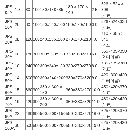
526 × 524 ×
JPS-
180 × 170 ×
1.3L
60
100
150×140×65
2.5
308
08A
140
(4 표)
JPS-
526×524×338
2L
80
100
150x140x100
180x170x180
3.0
10A
(4 표)
410 × 355 ×
JPS-
3L
120
100
240x135x100
270x170x210
4.0
345
20A
(2 표)
JPS-
555×435×390
6L
180
300
300x150x150
330x180x270
6.0
30A
(2 테이블)
JPS-
735×435×380
10L
240
300
300x240x150
330x270x270
8.0
40A
(2 표)
JPS-
420×360×420
14L
300
300
300×240×200
330×270×320
9.0
50A
(1 테이블)
JPS-
330 × 300 ×
450×420×370
15L
360
300
360×330×270
10.0
60A
150
(1 표)
JPS-
330 × 300 ×
460×420×420
19L
420
300
360×330×320
11.0
70A
200
(1 표)
JPS-
625×420×370
22L
480
600
500×300×150
550×330×270
16.0
80A
(1 표)
JPS-
625×420×420
30L
600
600
500×300×200
550×330×320
19.0
100A
(1 표)