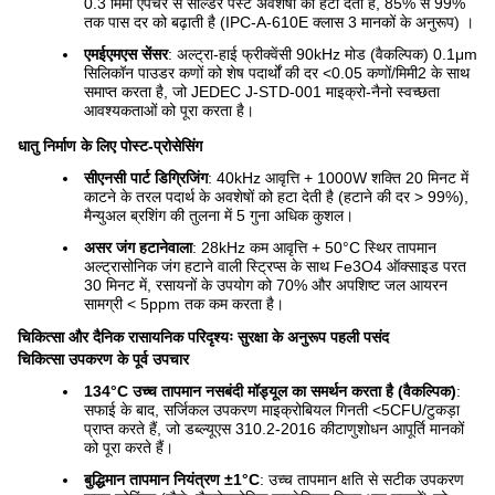
0.3 मिमी एपर्चर से सोल्डर पेस्ट अवशेषों को हटा देती है, 85% से 99%
तक पास दर को बढ़ाती है (IPC-A-610E क्लास 3 मानकों के अनुरूप) ।
एमईएमएस सेंसर
: अल्ट्रा-हाई फ्रीक्वेंसी 90kHz मोड (वैकल्पिक) 0.1μm
सिलिकॉन पाउडर कणों को शेष पदार्थों की दर <0.05 कणों/मिमी2 के साथ
समाप्त करता है, जो JEDEC J-STD-001 माइक्रो-नैनो स्वच्छता
आवश्यकताओं को पूरा करता है।
धातु निर्माण के लिए पोस्ट-प्रोसेसिंग
सीएनसी पार्ट डिग्रिजिंग
: 40kHz आवृत्ति + 1000W शक्ति 20 मिनट में
काटने के तरल पदार्थ के अवशेषों को हटा देती है (हटाने की दर > 99%),
मैन्युअल ब्रशिंग की तुलना में 5 गुना अधिक कुशल।
असर जंग हटानेवाला
: 28kHz कम आवृत्ति + 50°C स्थिर तापमान
अल्ट्रासोनिक जंग हटाने वाली स्ट्रिप्स के साथ Fe3O4 ऑक्साइड परत
30 मिनट में, रसायनों के उपयोग को 70% और अपशिष्ट जल आयरन
सामग्री < 5ppm तक कम करता है।
चिकित्सा और दैनिक रासायनिक परिदृश्यः सुरक्षा के अनुरूप पहली पसंद
चिकित्सा उपकरण के पूर्व उपचार
134°C उच्च तापमान नसबंदी मॉड्यूल का समर्थन करता है (वैकल्पिक)
:
सफाई के बाद, सर्जिकल उपकरण माइक्रोबियल गिनती <5CFU/टुकड़ा
प्राप्त करते हैं, जो डब्ल्यूएस 310.2-2016 कीटाणुशोधन आपूर्ति मानकों
को पूरा करते हैं।
बुद्धिमान तापमान नियंत्रण ±1°C
: उच्च तापमान क्षति से सटीक उपकरण