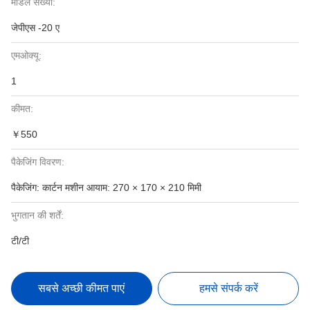
मॉडल संख्या:
जेपीएस -20 ए
एमओक्यू:
1
कीमत:
￥550
पैकेजिंग विवरण:
पैकेजिंग: कार्टन मशीन आयाम: 270 × 170 × 210 मिमी
भुगतान की शर्तें:
टी/टी
सबसे अच्छी कीमत पाएं
हमसे संपर्क करें