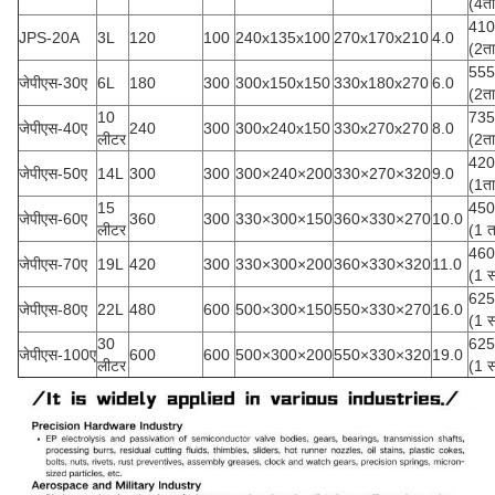
(4ता
410
JPS-20A
3L
120
100
240x135x100
270x170x210
4.0
(2ता
555
जेपीएस-30ए
6L
180
300
300x150x150
330x180x270
6.0
(2ता
10
735
जेपीएस-40ए
240
300
300x240x150
330x270x270
8.0
लीटर
(2ता
420
जेपीएस-50ए
14L
300
300
300×240×200
330×270×320
9.0
(1ता
15
450
जेपीएस-60ए
360
300
330×300×150
360×330×270
10.0
लीटर
(1 त
460
जेपीएस-70ए
19L
420
300
330×300×200
360×330×320
11.0
(1 स
625
जेपीएस-80ए
22L
480
600
500×300×150
550×330×270
16.0
(1 स
30
625
जेपीएस-100ए
600
600
500×300×200
550×330×320
19.0
लीटर
(1 स