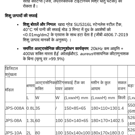
सतह कोटिंग्स (जैसे, लैप्रोस्कोपिक टाइटेनियम मिश्र धातु घटकों) को
रोकता है।
शिशु उत्पादों की सफाई
शिशु बोतलें और निप्पल
: खाद्य ग्रेड SUS316L स्टेनलेस स्टील टैंक,
40°C गर्म पानी की सफाई मोड 3 मिनट में दूध के अवशेषों को
<0.01mg/dm2 के प्रवास के साथ हटा देता है (जीबी 4806.7-2019
शिशु उत्पाद मानकों के अनुरूप) ।
समर्पित अल्ट्रासोनिक कीटाणुशोधन कार्यक्रम
: 20kHz कम आवृत्ति +
400W शक्ति मारता है
ई. कोलाई
और
S. aureus
रासायनिक कीटाणुनाशक
के बिना (मृत्यु दर >99.9%)
डिजिटल
श्रृंखला
अल्ट्रासोनिक
हीटिंग
सफाई टैंक का
मशीन के कुल
सकल
क्षमता
बड़ा
शक्ति
पावर
आकार
आयाम
वजन
मॉडल
L
W
W
(LxwxH) mm
(LxwxH) mm
किलो
(Lx
550
JPS-008A
0.8L
35
/
150×85×65
180×110×130
1.4
(6ता
526
JPS-08A
1.3L
60
100
150×140×65
180×170×140
2.5
(4ता
526
JPS-10A
2L
80
100
150x140x100
180x170x180
3.0