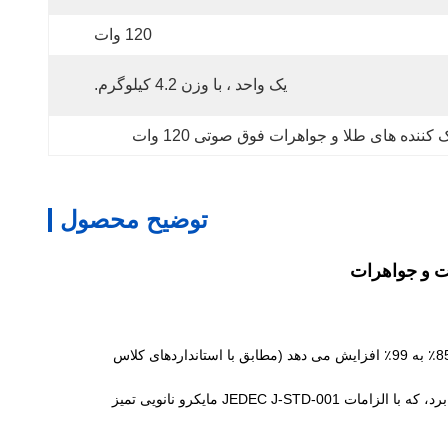
120 وات
یک واحد ، با وزن 4.2 کیلوگرم.
 کننده های طلا و جواهرات فوق صوتی 120 وات
توضیح محصول
: فرکانس بالا 80kHz + قدرت 300W باقی مانده های خمیر جوش را از 0.3 میلی متر در 10 دقیقه حذف می کند و نرخ عبور را از 85٪ به 99٪ افزایش می دهد (مطابق با استانداردهای کلاس
: حالت فرکانس فوق العاده بالا 90kHz (اختیاری) ذرات پودر سیلیکون 0.1μm را با میزان باقیمانده <0.05 ذرات / mm2 از بین می برد، که با الزامات JEDEC J-STD-001 مایکرو نانویی تمیز