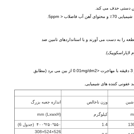
 تمیز کردن، ابزارهای جراحی تعداد میکروبی <5CFU / قطعه را به دست می آورند و با استانداردهای تامین ضد
 لاپاراسکوپیک).
: مخزن فولاد ضد زنگ SUS316L درجه غذایی، حالت تمیز کردن با آب گرم در 40 درجه سانتیگراد، باقی مانده شیر را در 3 دقیقه با مهاجرت <0.01mg/dm2 از بین می برد (مطابق
اشین
وزن ناخالص
اندازه جعبه بزرگ
کیلوگرم
(LxwxH) mm
1.4
۵۵۰*۲۵۰*۴۰۰
(جدول 6)
526×524×308