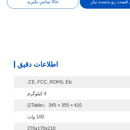
 قیمت رو بدست بیار
حالا تماس بگیرید
اطلاعات دقیق
CE, FCC, ROHS, Etc.
4 کیلوگرم
410 × 355 × 345 （2Table)
100 وات
270x170x210