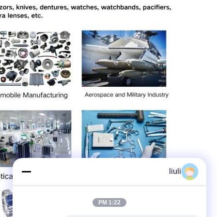
liuli
1:22 PM