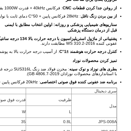
از روغن جدا کردن قطعات CNC
: فرکانس 40kHz + قدرت 1000W بقایای مایع برش را در 20 دقیقه (سرعت حذف > 99٪) ، 5 برابر کارآمدتر از برس دستی حذف می کند.
از بین بردن زنگ ناقل
: 28kHz فرکانس پایین + 50°C دمای ثابت با نوارهای ضد زنگ فوق صوتی لایه اکسید Fe3O4 در 30 دقیقه، کاهش مصرف مواد شیمیایی 70٪ و محتوای آهن آب فاضلاب < 5ppm.
سناریوهای شیمیایی پزشکی و روزانه: اولین انتخاب مطابق با ایمنی
قبل از درمان دستگاه پزشکی
پشتیبانی از ماژول استریلیزاسیون با درجه حرارت بالا 134 درجه سانتیگراد (اختیاری)
عفونی کننده WS 310.2-2016 مطابقت دارند.
کنترل درجه حرارت هوشمند ±1°C
: از آسیب درجه حرارت بالا به پوشش
تمیز کردن محصولات نوزاد
بطری های نوزاد و نوک سینه
با استانداردهای محصولات نوزادان GB 4806.7-2019).
برنامه ضد عفونی کننده فوق صوتی اختصاصی
: 20kHz فرکانس پایین + 400W قدرت می کشد
سری دیجیتال
ظرفیت
قدرت فوق صوت
مدل
W
L
35
0.8L
JPS-008A