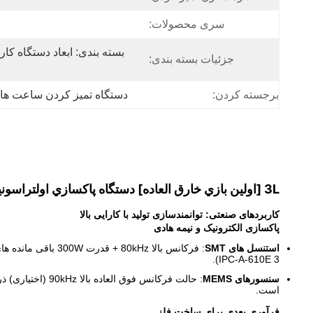
سری محصولات:
جزئیات بسته بندی:
برجسته کردن:
دستگاه تمیز کردن ساعت های فو
3L [اولين بازي خارق العاده] دستگاه پاکسازي اولتراسونيک / تکنولوژي سياه ديجيتال هوشمند براي پاکسازي عينک، ساعت و جواهرات
کاربردهای صنعتی: توانمندسازی تولید با کارایی بالا
پاکسازی الکترونیک و نیمه هادی
استنسل های SMT
3 IPC-A-610E).
سنسورهای MEMS
است.
فرآوری بعدی برای ساخت فلز