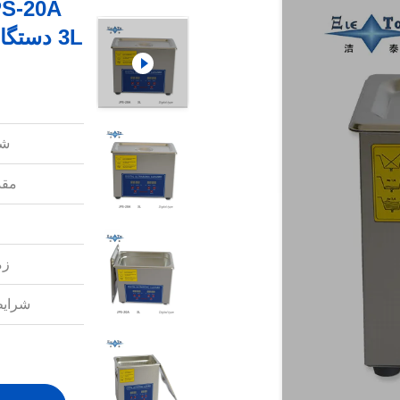
3L دستگاه تمیز کننده جواهرات فوق صوتی 120W
شم
مقد
زم
شرایط