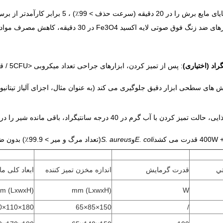
: پس از
 های سطحی ابزار دقیق جلوگیری می کند (به عنوان مثال، اجزای آلیاژ تیتانیوم
E. coli
و
S. aureus
(تعداد مرگ و میر > 99.9٪) بدون ضد عفونی کننده های شیمیایی.
ي
قدرت گرمایش
اندازه مخزن تمیز کننده
ابعاد کلی م
(LxwxH) mm
(LxwxH) mm
W
180×110×130
150×85×65
/