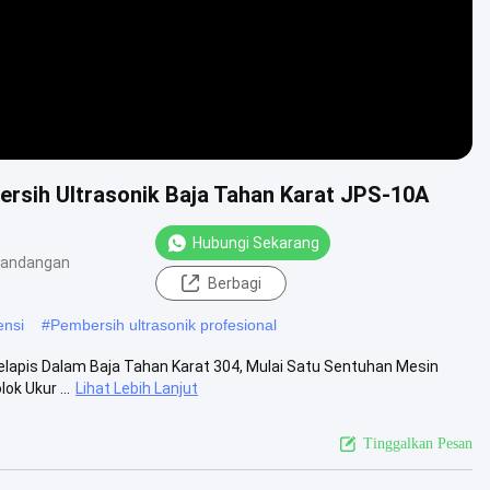
rsih Ultrasonik Baja Tahan Karat JPS-10A
Hubungi Sekarang
pandangan
Berbagi
ensi
#
Pembersih ultrasonik profesional
Pelapis Dalam Baja Tahan Karat 304, Mulai Satu Sentuhan Mesin
ok Ukur ...
Lihat Lebih Lanjut
Tinggalkan Pesan