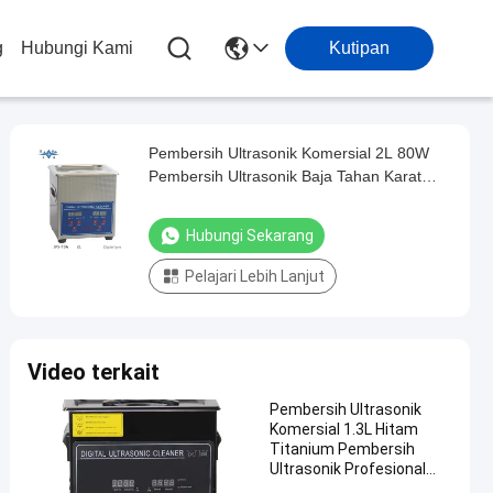
g
Hubungi Kami
Kutipan
Pembersih Ultrasonik Komersial 2L 80W
Pembersih Ultrasonik Baja Tahan Karat
JPS-10A
Hubungi Sekarang
Pelajari Lebih Lanjut
Video terkait
Pembersih Ultrasonik
Komersial 1.3L Hitam
Titanium Pembersih
Ultrasonik Profesional
60W