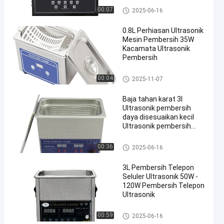
Pembersih Ultrasonik Komersi
00:07
2025-06-16
al
0.8L Perhiasan Ultrasonik
Mesin Pembersih 35W
Kacamata Ultrasonik
Pembersih
Pembersih Ultrasonik Komersi
00:04
2025-11-07
al
Baja tahan karat 3l
Ultrasonik pembersih
daya disesuaikan kecil
Ultrasonik pembersih
cerdas
Pembersih Ultrasonik Komersi
00:36
2025-06-16
al
3L Pembersih Telepon
Seluler Ultrasonik 50W -
120W Pembersih Telepon
Ultrasonik
Pembersih Ultrasonik Komersi
00:59
2025-06-16
al