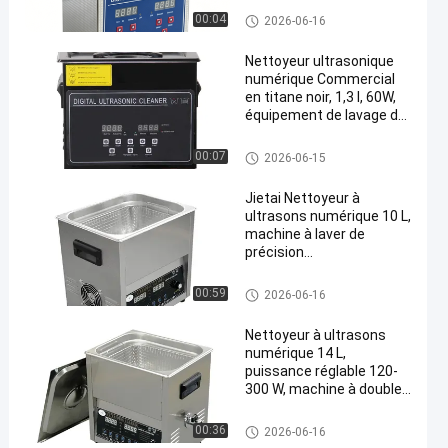
numérique
Nettoyeur à ultrasons commer
00:04
2026-06-16
cial
Nettoyeur ultrasonique
numérique Commercial
en titane noir, 1,3 l, 60W,
équipement de lavage de
précision professionnel
Nettoyeur à ultrasons commer
00:07
2026-06-15
cial
Jietai Nettoyeur à
ultrasons numérique 10 L,
machine à laver de
précision
multifonctionnelle à
puissance réglable 100-
Nettoyeur à ultrasons commer
00:59
2026-06-16
240 W
cial
Nettoyeur à ultrasons
numérique 14 L,
puissance réglable 120-
300 W, machine à double
usage pour le
dégraissage des pièces
Nettoyeur à ultrasons commer
00:36
2026-06-16
automobiles et des
cial