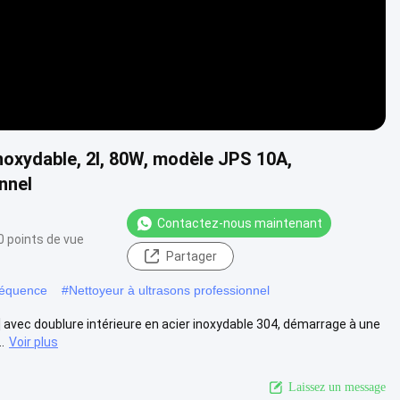
noxydable, 2l, 80W, modèle JPS 10A,
nnel
Contactez-nous maintenant
0 points de vue
Partager
fréquence
#
Nettoyeur à ultrasons professionnel
] avec doublure intérieure en acier inoxydable 304, démarrage à une
.
Voir plus
Laissez un message