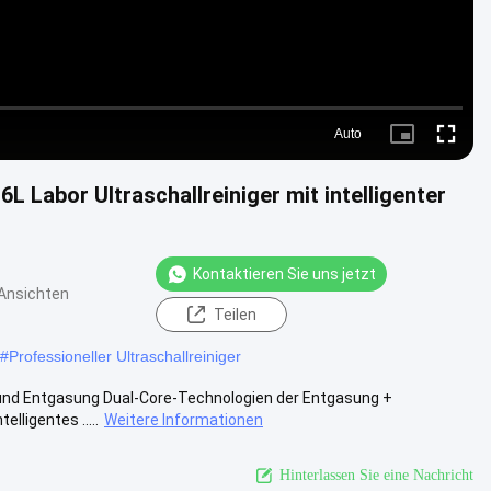
Auto
Picture-
Fullscre
in-
Picture
L Labor Ultraschallreiniger mit intelligenter
Kontaktieren Sie uns jetzt
Ansichten
Teilen
#
Professioneller Ultraschallreiniger
en und Entgasung Dual-Core-Technologien der Entgasung +
lligentes .....
Weitere Informationen
Hinterlassen Sie eine Nachricht