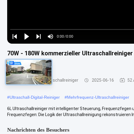
Loaded
:
0%
0:00
/
0:00
Play
Play
Play
Mute
Current
Duration
next
next
70W - 180W kommerzieller Ultraschallreiniger 6
Time
Steuerung
Handelsübliche Ultraschallreiniger
2025-06-16
52 
#
Ultraschall-Digital-Reiniger
#
Mehrfrequenz-Ultraschallreiniger
6L Ultraschallreiniger mit intelligenter Steuerung, Frequenzfeg
Frequenzfegen: Die Logik der Ultraschallreinigung rekonstruieren Inte
Nachrichten des Besuchers