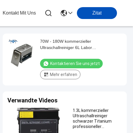
Kontakt Mit Uns
Zitat
70W - 180W kommerzieller
Ultraschallreiniger 6L Labor
Ultraschallreiniger mit intelligenter
Steuerung
Kontaktieren Sie uns jetzt
Mehr erfahren
Verwandte Videos
1.3L kommerzieller
Ultraschallreiniger
schwarzer Titanium
professioneller
Ultraschallreiniger 60W