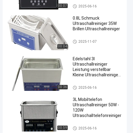
Handelsübliche Ultraschallrein
00:07
2025-06-16
iger
0.8L Schmuck
Ultraschallreiniger 35W
Brillen Ultraschallreiniger
en
Handelsübliche Ultraschallrein
2025-11-07
iger
00:04
Edelstahl 3l
Ultraschallreiniger
Leistung verstellbar
Kleine Ultraschallreiniger
Intelligent
Handelsübliche Ultraschallrein
00:36
2025-06-16
iger
3L Mobiltelefon
Ultraschallreiniger 50W -
120W
Ultraschalltelefonreiniger
Handelsübliche Ultraschallrein
00:59
2025-06-16
iger