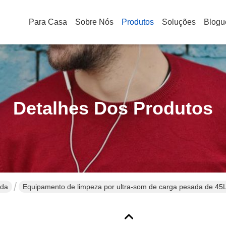
Para Casa
Sobre Nós
Produtos
Soluções
Blogu
Detalhes Dos Produtos
ada
Equipamento de limpeza por ultra-som de carga pesada de 45
28KHZ/40KHZ e temperatura constante