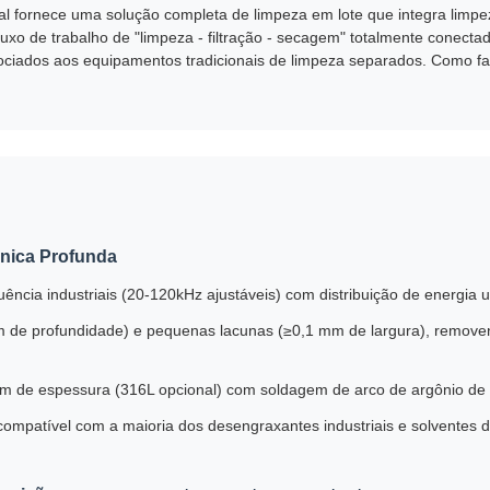
ial fornece uma solução completa de limpeza em lote que integra limpe
uxo de trabalho de "limpeza - filtração - secagem" totalmente conec
sociados aos equipamentos tradicionais de limpeza separados. Como f
ônica Profunda
uência industriais (20-120kHz ajustáveis) com distribuição de energi
m de profundidade) e pequenas lacunas (≥0,1 mm de largura), remove
m de espessura (316L opcional) com soldagem de arco de argônio de
 compatível com a maioria dos desengraxantes industriais e solventes