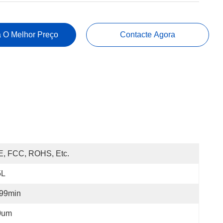
 O Melhor Preço
Contacte Agora
E, FCC, ROHS, Etc.
5L
-99min
0um