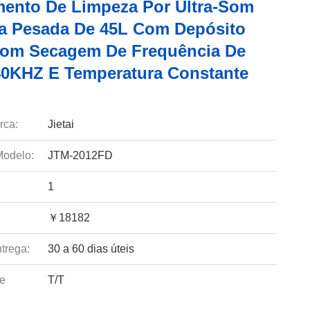
ento De Limpeza Por Ultra-Som
a Pesada De 45L Com Depósito
om Secagem De Frequência De
0KHZ E Temperatura Constante
rca:
Jietai
odelo:
JTM-2012FD
1
￥18182
trega:
30 a 60 dias úteis
e
T/T