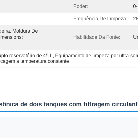
Poder:
0
Frequência De Limpeza:
2
ira, Moldura De 
imensions: 
Habilidade Da Fonte:
Um
plo reservatório de 45 L
, 
Equipamento de limpeza por ultra-s
secagem a temperatura constante
ssônica de dois tanques com filtragem circula