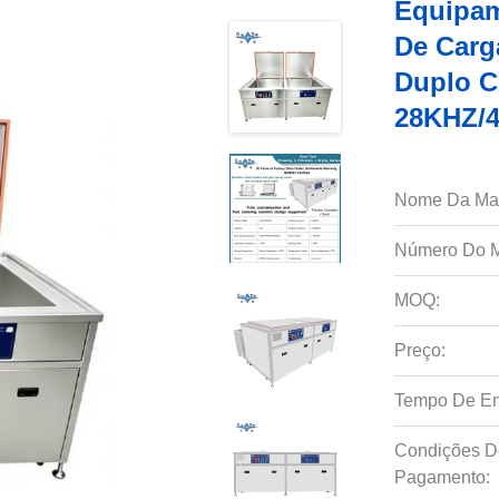
Equipam
De Carg
Duplo C
28KHZ/4
Nome Da Ma
Número Do M
MOQ:
Preço:
Tempo De En
Condições D
Pagamento: