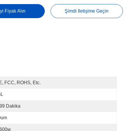
yi Fiyatı Alın
Şimdi Iletişime Geçin
E, FCC, ROHS, Etc.
5L
99 Dakika
0um
-600w