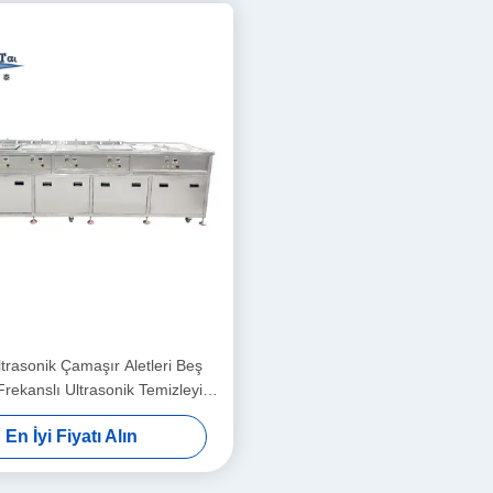
rasonik Çamaşır Aletleri Beş
Frekanslı Ultrasonik Temizleyici
Özel
En İyi Fiyatı Alın