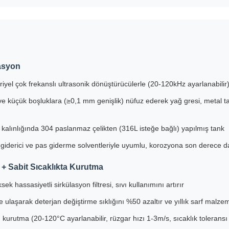
nasyon
iyel çok frekanslı ultrasonik dönüştürücülerle (20-120kHz ayarlanabilir)
ve küçük boşluklara (≥0,1 mm genişlik) nüfuz ederek yağ gresi, metal ta
m kalınlığında 304 paslanmaz çelikten (316L isteğe bağlı) yapılmış tank
ğ giderici ve pas giderme solventleriyle uyumlu, korozyona son derece d
 + Sabit Sıcaklıkta Kurutma
ksek hassasiyetli sirkülasyon filtresi, sıvı kullanımını artırır
laşarak deterjan değiştirme sıklığını %50 azaltır ve yıllık sarf malzeme
 kurutma (20-120°C ayarlanabilir, rüzgar hızı 1-3m/s, sıcaklık tolerans