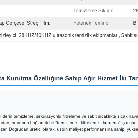
Temizleme Sıklığı:
2
p Çerçeve, Streç Film.
Yetenek Temini:
Bi
mizleyici
, 
28KHZ/40KHZ ultrasonik temizlik ekipmanları
, 
Sabit sı
kta Kurutma Özelliğine Sahip Ağır Hizmet İki T
onik derin temizleme, sirkülasyonlu filtreleme ve sabit sıcaklıkta sıcak h
an tamamen bağlantılı bir "temizleme - filtreleme - kurutma" iş akışı el
kilde çözer. Doğrudan üretici olarak, üstün maliyet performansına sahip, yü