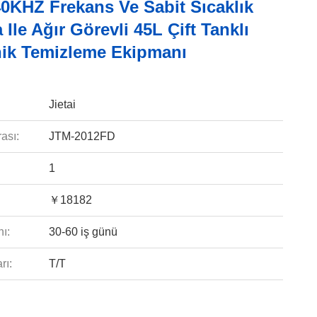
0KHZ Frekans Ve Sabit Sıcaklık
Ile Ağır Görevli 45L Çift Tanklı
nik Temizleme Ekipmanı
Jietai
ası:
JTM-2012FD
1
￥18182
ı:
30-60 iş günü
rı:
T/T