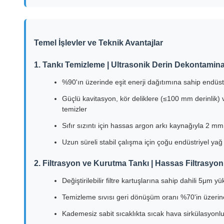
Temel İşlevler ve Teknik Avantajlar
1. Tankı Temizleme | Ultrasonik Derin Dekontami
%90'ın üzerinde eşit enerji dağıtımına sahip endüstr
Güçlü kavitasyon, kör deliklere (≤100 mm derinlik) 
temizler
Sıfır sızıntı için hassas argon arkı kaynağıyla 2 m
Uzun süreli stabil çalışma için çoğu endüstriyel ya
2. Filtrasyon ve Kurutma Tankı | Hassas Filtrasyon
Değiştirilebilir filtre kartuşlarına sahip dahili 5μm yü
Temizleme sıvısı geri dönüşüm oranı %70'in üzerine u
Kademesiz sabit sıcaklıkta sıcak hava sirkülasyonlu