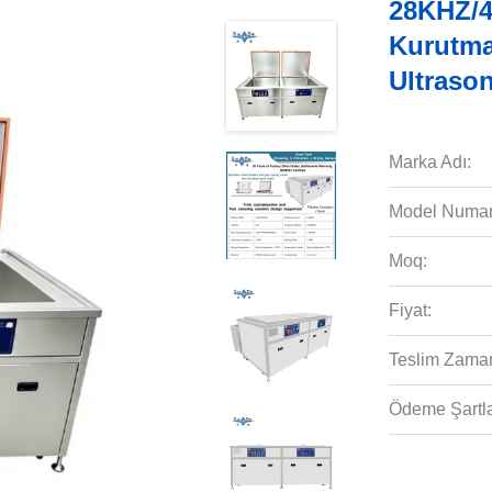
28KHZ/4
Kurutma 
Ultraso
Marka Adı:
Model Numar
Moq:
Fiyat:
Teslim Zaman
Ödeme Şartla