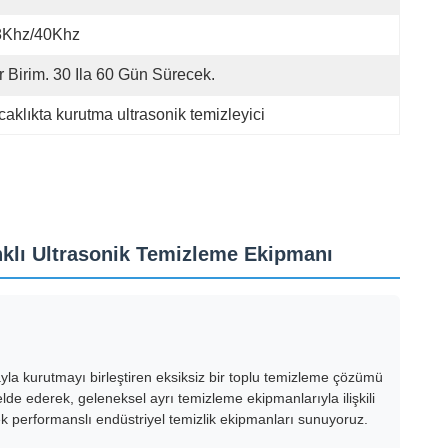
8Khz/40Khz
r Birim. 30 Ila 60 Gün Sürecek.
caklıkta kurutma ultrasonik temizleyici
anklı Ultrasonik Temizleme Ekipmanı
avayla kurutmayı birleştiren eksiksiz bir toplu temizleme çözümü
de ederek, geleneksel ayrı temizleme ekipmanlarıyla ilişkili
ksek performanslı endüstriyel temizlik ekipmanları sunuyoruz.