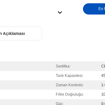
En İ
n Açıklaması
Sertifika:
C
Tank Kapasitesi:
4
Zaman Kontrolü:
1-
Filtre Doğruluğu:
1
Güç:
0