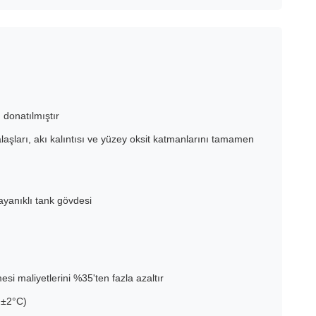
 donatılmıştır
laşları, akı kalıntısı ve yüzey oksit katmanlarını tamamen
ayanıklı tank gövdesi
si maliyetlerini %35'ten fazla azaltır
ı ±2°C)