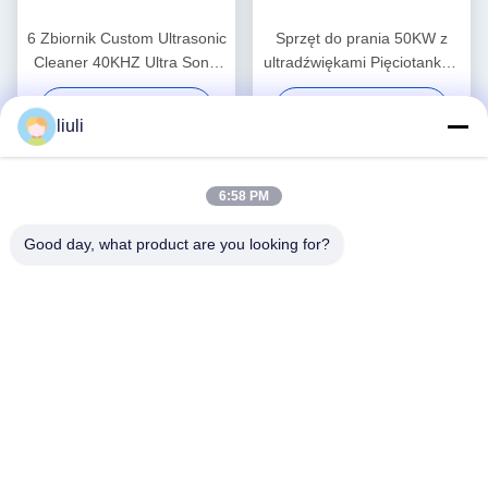
6 Zbiornik Custom Ultrasonic
Sprzęt do prania 50KW z
Cleaner 40KHZ Ultra Sonic
ultradźwiękami Pięciotanków
pralka 30KW
Dual Frequency Ultrasonic
Najlepszą cenę
Najlepszą cenę
Cleaner Customized
liuli
6:58 PM
Good day, what product are you looking for?
PLC Control Custom
40KW Super Sonic Cleaner
Ultrasonic Cleaner Manual
Niestandardowy ręczny
Supersonic Ultrasonic
ultradźwiękowy czyściciel
Najlepszą cenę
Najlepszą cenę
Cleaner 40KW