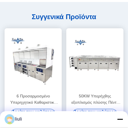
Συγγενικά Προϊόντα
6 Προσαρμοσμένο
50KW Υπερήχθης
Υπερηχητικό Καθαριστικό
εξοπλισμός πλύσης Πέντε
Δεξαμενής 40KHZ
δεξαμενές διπλής
Βρείτε την καλύτερη
Βρείτε την καλύτερη
Υπερηχητικό Πλυντήριο
συχνότητας Υπερήχθης
τιμή
τιμή
liuli
30KW
καθαριστική εξατομικευμένη