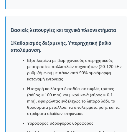
Βασικές λειτουργίες και τεχνικά πλεονεκτήματα
1Καθαρισμός δεξαμενής. Υπερηχητική βαθιά
απολύμανση.
Εξοπλισμένα με βιομηχανικούς υπερηχητικούς
μετατροπέες πολλαπλών συχνοτήτων (20-120 kHz
ρυθμιζόμενοι) με πάνω από 90% ομοιόμορφη
κατανομή ενέργειας
Η ισχυρή κοιλότητα διεισδύει σε τυφλές τρύπες
(αύθος ≤ 100 mm) και μικρά κενά (εύρος ≥ 0,1
mm), αφαιρώντας ενδελεχώς το λιπαρό λάδι, τα
θραύσματα μετάλλου, τα υπολείμματα ροής και τα
στρώματα οξειδίων επιφάνειας
Υδροφόρος υδροφόρος υδροφόρος