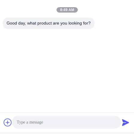
8:49 AM
Good day, what product are you looking for?
Ελεγχόμενο από PLC
40KW Super Sonic
Προσαρμοσμένο
καθαριστικό προσαρμοσμένο
υπερηχητικό καθαριστήρα
χειροκίνητο
Βρείτε την καλύτερη
Βρείτε την καλύτερη
χειροκίνητο υπερηχητικό
υπερηχογράφημα
τιμή
τιμή
υπερηχητικό καθαριστήρα
καθαριστικό
40KW