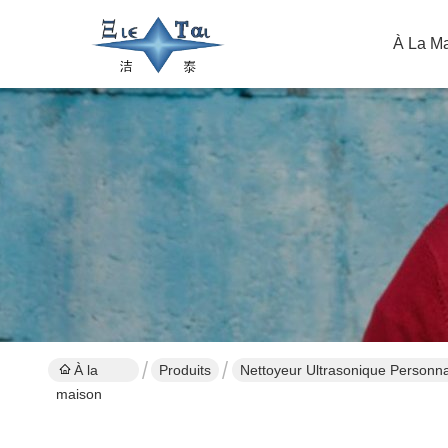
À La M
À la
Produits
Nettoyeur Ultrasonique Personna
maison