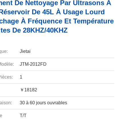
ent De Nettoyage Par Ultrasons À
Réservoir De 45L À Usage Lourd
chage À Fréquence Et Température
tes De 28KHZ/40KHZ
que:
Jietai
odèle:
JTM-2012FD
ièces:
1
￥18182
aison:
30 à 60 jours ouvrables
e
T/T