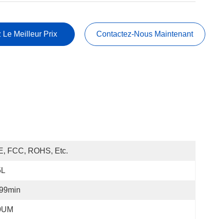
 Le Meilleur Prix
Contactez-Nous Maintenant
E, FCC, ROHS, Etc.
5L
-99min
0UM