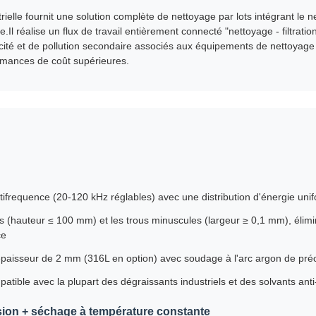
rielle fournit une solution complète de nettoyage par lots intégrant le ne
.Il réalise un flux de travail entièrement connecté "nettoyage - filtrat
cacité et de pollution secondaire associés aux équipements de nettoya
rmances de coût supérieures.
ltifrequence (20-120 kHz réglables) avec une distribution d'énergie un
es (hauteur ≤ 100 mm) et les trous minuscules (largeur ≥ 0,1 mm), élim
ce
épaisseur de 2 mm (316L en option) avec soudage à l'arc argon de préci
patible avec la plupart des dégraissants industriels et des solvants ant
cision + séchage à température constante