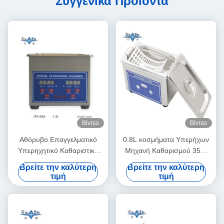
Συγγενικά Προϊόντα
Βίντεο
Βίντεο
Αθόρυβο Επαγγελματικό
0.8L κοσμήματα Υπερήχων
Υπερηχητικό Καθαριστικό
Μηχανή Καθαρισμού 35W
1.3L Ψηφιακή Υπερηχητική
Γυαλιά Υπερήχων Καθαριστή
Βρείτε την καλύτερη
Βρείτε την καλύτερη
Μηχανή Καθαρισμού 60W
τιμή
τιμή
Με Χρονισμό Πολλαπλών
Ταχυτήτων