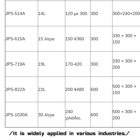
JPS-514Α
14L
120 με 300.
300
300×240×200
330 × 300 ×
JPS-615Α
15 λίτρα
150 ¢360
300
150
330 × 300 ×
JPS-719Α
19L
170-420.
300
200
500 × 300 ×
JPS-822Α
22L
200 ¥480
600
150
240
500 × 300 ×
JPS-1030Α
30 λίτρα
600
χιλιάδες.
200