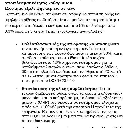
αποτελεσματικότητας καθαρισμού
1Σύστημα εξάλειψης αερίων σε κενό
Εξοπλισμένο με ενσωματωμένο ατμοσφαιρικό απολύτη δίνης και
υψηλής ακρίβειας αισθητήρα πίεσης, μειώνει την περιεκτικότητα
του αερίου στο διάλυμα καθαρισμού από 5% σε λιγότερο από
0,3% μέσα σε 3 λεπτά,Τρεις τεχνολογικές ανακαλύψεις:
Πολλαπλασιασμός της επίδρασης καβιτάσης
Μετά
την απογοήτευση, η ενεργειακή πυκνότητα της
κατάρρευσης των φυσαλίδων αυξάνεται κατά 30%, και η
απόδοση καθαρισμού στο ίδιο επίπεδο ισχύος
βελτιώνεται κατά 40%.ο χρόνος καθαρισμού για τα
υπολείμματα λιπαρών ουσιών σε αυλακώσεις βάθους
30μm στα κλουβιά εφοδιασμού μειώθηκε από 20 λεπτά
σε 12 λεπτά, με καθαρότητα που φτάνει το επίπεδο 3
του προτύπου ISO 16232-10.
Επανάσταση της υλικής συμβατότητας
: Για τα
εύκολα διαβρωτικά υλικά, όπως τα κράματα αλουμινίου-
μαγνησίου και το καθαρό ασήμι, το δυναμικό οξείδωσης-
μείωσης (ORP) του διαλύματος καθαρισμού ελέγχεται
εντός των +100mV μετά την αποαέρια.Η τραχύτητα της
επιφάνειας Ra των ασημένιων κοσμημάτων μειώνεται
από 00,8 μm έως 0,2 μm μετά τον καθαρισμό, χωρίς νέα
σημεία διάβρωσης.