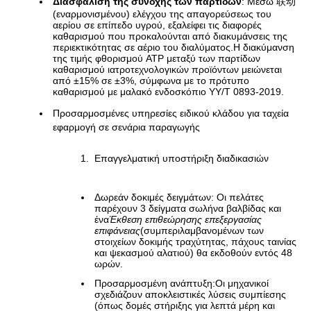
Διασφάλιση της συνοχής των παρτίδων
: Μέσω 联动
(εναρμονισμένου) ελέγχου της απαγορεύσεως του
αερίου σε επίπεδο υγρού, εξαλείφει τις διαφορές
καθαρισμού που προκαλούνται από διακυμάνσεις της
περιεκτικότητας σε αέριο του διαλύματος.Η διακύμανση
της τιμής φθορισμού ATP μεταξύ των παρτίδων
καθαρισμού ιατροτεχνολογικών προϊόντων μειώνεται
από ±15% σε ±3%, σύμφωνα με το πρότυπο
καθαρισμού με μαλακό ενδοσκόπιο YY/T 0893-2019.
Προσαρμοσμένες υπηρεσίες ειδικού κλάδου για ταχεία
εφαρμογή σε σενάρια παραγωγής
Επαγγελματική υποστήριξη διαδικασιών
Δωρεάν δοκιμές δειγμάτων: Οι πελάτες
παρέχουν 3 δείγματα σωλήνα βαλβίδας και
ένα
Έκθεση επιθεώρησης επεξεργασίας
επιφάνειας
(συμπεριλαμβανομένων των
στοιχείων δοκιμής τραχύτητας, πάχους ταινίας
και ψεκασμού αλατιού) θα εκδοθούν εντός 48
ωρών.
Προσαρμοσμένη ανάπτυξη:Οι μηχανικοί
σχεδιάζουν αποκλειστικές λύσεις συμπίεσης
(όπως δομές στήριξης για λεπτά μέρη και