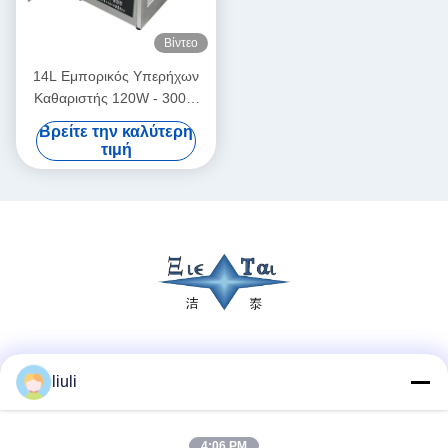
Βίντεο
14L Εμπορικός Υπερήχων
Καθαριστής 120W - 300W
Smart Υπερήχων
Βρείτε την καλύτερη
Καθαριστής
τιμή
Κοινωνικά Μέσα
liuli
4:06 PM