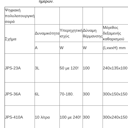
ημερών.
Ψηφιακή
πολυλειτουργική
σειρά
Μέγεθος
Υπερηχητική
Δύναμη
Δυναμικότητα
δεξαμενής
ισχύς
θέρμανσης
Σχήμα
καθαρισμού
Α
W
W
(LxwxH) mm
JPS-23A
3L
50 με 120!
100
240x135x100
JPS-36A
6L
70-180.
300
300x150x150
JPS-410A
10 λίτρα
100 με 240!
300
300x240x150