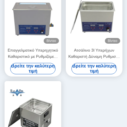
Βίντεο
Βίντεο
Επαγγελματικό Υπερηχητικό
Ατσάλινο 3l Υπερήχων
Καθαριστικό με Ρυθμιζόμενη
Καθαριστή Δύναμη Ρυθμιστή
Ισχύ 6L Ψηφιακά
Μικρό Υπερήχων
Βρείτε την καλύτερη
Βρείτε την καλύτερη
Υπερηχητικά Καθαριστικά
Καθαριστήρες Ευφυής
τιμή
τιμή
70W - 180W