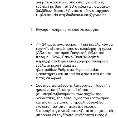
αντιμπλοκαριστικές συσκευές για οπτικές
τρύπες) με βάση τα 3D σχέδια των σωμάτων
βαλβίδων, διασφαλίζοντας ότι δεν υπάρχουν
τυφλά σημεία στη διαδικασία επεξεργασίας.
Εγγύηση πλήρους κύκλου λειτουργίας
7 × 24 ώρες ανταπόκριση: Τρία μεγάλα κέντρα
τεχνικής εξυπηρέτησης σε ολόκληρη τη χώρα
(Δέλτα του ποταμού Γιανγκτσέ, Δέλτα του
ποταμού Περλ, Πεκίνο-Τιαντζίν-Χεμπέι
περιοχή) απόθεμα κοινά χρησιμοποιούμενα
ευάλωτα μέρη (πλακέτες
ηλεκτροδίων,Ρυθμιστές θερμοκρασίας,
ψεκαστήρες) και μπορεί να φτάσει στο σημείο
εντός 24 ωρών.
Σύστημα εκπαίδευσης λειτουργίας: Παροχή 3
ημερών εκπαίδευσης επί τόπου
(συμπεριλαμβανομένων των αρχών της
διαδικασίας, της λειτουργίας του εξοπλισμού
και της αντιμετώπισης προβλημάτων).θα
εκδίδεται πιστοποιητικό εξειδίκευσης
λειτουργίας για να εξασφαλίζεται ότι οι χειριστές
μπορούν να εργάζονται ανεξάρτητα εντός 3