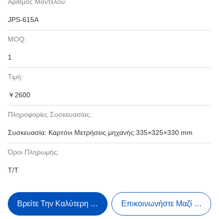
Αριθμός Μοντέλου:
JPS-615Α
MOQ:
1
Τιμή:
￥2600
Πληροφορίες Συσκευασίας:
Συσκευασία: Καρτόνι Μετρήσεις μηχανής:335×325×330 mm
Όροι Πληρωμής:
Τ/Τ
Βρείτε Την Καλύτερη Τιμή
Επικοινωνήστε Μαζί Μας