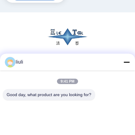
Sosyal Medya
liuli
9:41 PM
Hızlı iletişim
Good day, what product are you looking for?
Tel
86-13823313140
E-posta
leonard@jietaisonic.com