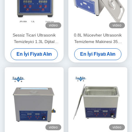
video
video
Sessiz Ticari Ultrasonik
0.8L Mücevher Ultrasonik
Temizleyici 1.3L Dijital
Temizleme Makinesi 35W
Ultrasonik Temizleme
Gözlükler Ultrasonik
En İyi Fiyatı Alın
En İyi Fiyatı Alın
Makinesi
Temizleyici
video
video