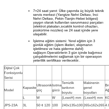
7×24 saat yanıt: Ülke çapında üç büyük teknik
servis merkezi (Yangtze Nehri Deltası, İnci
Nehri Deltası, Pekin-Tianjin-Hebei bölgesi)
yaygın olarak kullanılan savunmasız parçaları
(elektrot plakaları,sıcaklık kontrol cihazları,
püskürtme nozzles) ve 24 saat içinde yere
ulaşabilir.
İşletme eğitim sistemi: Yerel eğitim için 3
günlük eğitim (işlem ilkeleri, ekipmanın
işletilmesi ve hata giderme dahil)
sağlayın.Operatörlerin 3 gün içinde bağımsız
çalışabilmelerini sağlamak için bir operasyon
yeterlilik sertifikası verilecektir..
Dijital Çok
Fonksiyonlu
Serisi
Temizlik
Makinenin
Ultrasonik
Isıtma
Br
Kapasite
tankının
genel
Model
güç
gücü
Ağ
boyutu
boyutları
L
W
W
(LxwxH) mm
(LxwxH) mm
K
JPS-23A
3L
50 ¢ 120
100
240x135x100
265x162x265
4.