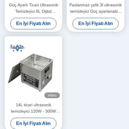
Güç Ayarlı Ticari Ultrasonik
Paslanmaz çelik 3l ultrasonik
Temizleyici 6L Dijital
temizleyici Güç ayarlanabilir
Ultrasonik Temizleyiciler 70W
Küçük ultrasonik
En İyi Fiyatı Alın
En İyi Fiyatı Alın
- 180W
temizleyiciler Akıllı
video
14L ticari ultrasonik
temizleyici 120W - 300W
akıllı ultrasonik temizleyici
En İyi Fiyatı Alın