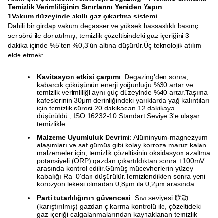
Temizlik Verimliliğinin Sınırlarını Yeniden Yapın
1Vakum düzeyinde akıllı gaz çıkartma sistemi
Dahili bir girdap vakum degasser ve yüksek hassaslıklı basınç
sensörü ile donatılmış, temizlik çözeltisindeki gaz içeriğini 3
dakika içinde %5'ten %0,3'ün altına düşürür.Üç teknolojik atılım
elde etmek:
Kavitasyon etkisi çarpımı
: Degazing'den sonra,
kabarcık çöküşünün enerji yoğunluğu %30 artar ve
temizlik verimliliği aynı güç düzeyinde %40 artar.Taşıma
kafeslerinin 30μm derinliğindeki yarıklarda yağ kalıntıları
için temizlik süresi 20 dakikadan 12 dakikaya
düşürüldü., ISO 16232-10 Standart Seviye 3'e ulaşan
temizlikle.
Malzeme Uyumluluk Devrimi
: Alüminyum-magnezyum
alaşımları ve saf gümüş gibi kolay korroza maruz kalan
malzemeler için, temizlik çözeltisinin oksidasyon azaltma
potansiyeli (ORP) gazdan çıkartıldıktan sonra +100mV
arasında kontrol edilir.Gümüş mücevherlerin yüzey
kabalığı Ra, 0'dan düşürülür.Temizlendikten sonra yeni
korozyon lekesi olmadan 0,8μm ila 0,2μm arasında.
Parti tutarlılığının güvencesi
: Sıvı seviyesi 联动
(karıştırılmış) gazdan çıkarma kontrolü ile, çözeltideki
gaz içeriği dalgalanmalarından kaynaklanan temizlik