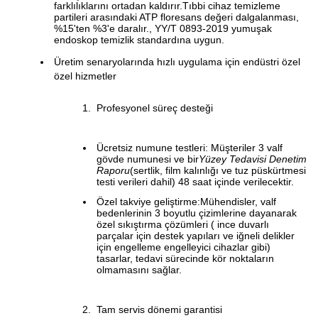
farklılıklarını ortadan kaldırır.Tıbbi cihaz temizleme
partileri arasındaki ATP floresans değeri dalgalanması,
%15'ten %3'e daralır., YY/T 0893-2019 yumuşak
endoskop temizlik standardına uygun.
Üretim senaryolarında hızlı uygulama için endüstri özel
özel hizmetler
Profesyonel süreç desteği
Ücretsiz numune testleri: Müşteriler 3 valf
gövde numunesi ve bir
Yüzey Tedavisi Denetim
Raporu
(sertlik, film kalınlığı ve tuz püskürtmesi
testi verileri dahil) 48 saat içinde verilecektir.
Özel takviye geliştirme:Mühendisler, valf
bedenlerinin 3 boyutlu çizimlerine dayanarak
özel sıkıştırma çözümleri ( ince duvarlı
parçalar için destek yapıları ve iğneli delikler
için engelleme engelleyici cihazlar gibi)
tasarlar, tedavi sürecinde kör noktaların
olmamasını sağlar.
Tam servis dönemi garantisi