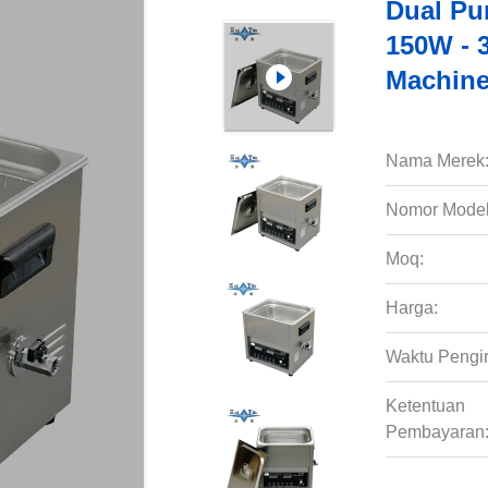
Dual Pu
150W - 
Machin
Nama Merek
Nomor Model
Moq:
Harga:
Waktu Pengi
Ketentuan
Pembayaran