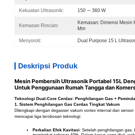
Kekuatan Ultrasonik:
150 ∼ 360 W
Kemasan: Dimensi Mesin Ka
Kemasan Rincian:
Mm
Menyoroti:
Dual Purpose 15 L Ultraso
Deskripsi Produk
Mesin Pembersih Ultrasonik Portabel 15L De
Untuk Penggunaan Rumah Tangga dan Komers
Teknologi Dual-Core Cerdas: Penghilangan Gas + Pemind
1. Sistem Penghilangan Gas Cerdas Tingkat Vakum
Dilengkapi dengan degasser vakum vortex internal dan sensor
mencapai tiga terobosan teknologi:
Perkalian Efek Kavitasi
: Setelah penghilangan gas,
meningkat sebesar 40%. Dalam kasus yang diuji, wakt