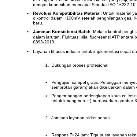
dengan kebersihan mencapai Standar ISO 16232-10 
Revolusi Kompatibilitas Material
: Untuk material 
dikontrol dalam +100mV setelah penghilangan gas. K
baru.
Jaminan Konsistensi Batch
: Melalui kontrol peng
dalam larutan. Fluktuasi nilai fluoresensi ATP ant
0893-2019.
Layanan khusus industri untuk implementasi cepat da
Dukungan proses profesional
Pengujian sampel gratis: Pelanggan menye
semprotan garam) akan dikeluarkan dalam 
Pengembangan perlengkapan khusus: Insinyur
untuk lubang berulir) berdasarkan gambar 3
Jaminan layanan siklus penuh
Respons 7×24 jam: Tiga pusat layanan tekni