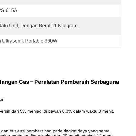
PS-615A
Satu Unit, Dengan Berat 11 Kilogram.
 Ultrasonik Portable 360W
ilangan Gas – Peralatan Pembersih Serbaguna
an
bersih dari 5% menjadi di bawah 0,3% dalam waktu 3 menit,
 dan efisiensi pembersihan pada tingkat daya yang sama
kar bantalan dipersingkat dari 20 menit menjadi 12 menit,