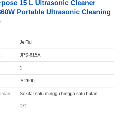
rpose 15 L Ultrasonic Cleaner
360W Portable Ultrasonic Cleaning
e
:
JeiTai
:
JPS-615A
1
￥2600
riman:
Sekitar satu minggu hingga satu bulan
T/T
: