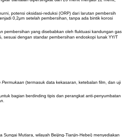
ni, potensi oksidasi-reduksi (ORP) dari larutan pembersih
jadi 0,2μm setelah pembersihan, tanpa ada bintik korosi
daan pembersihan yang disebabkan oleh fluktuasi kandungan gas
3%, sesuai dengan standar pembersihan endoskopi lunak YY/T
an Permukaan
(termasuk data kekasaran, ketebalan film, dan uji
untuk bagian berdinding tipis dan perangkat anti-penyumbatan
an.
a Sungai Mutiara, wilayah Beijing-Tianjin-Hebei) menyediakan