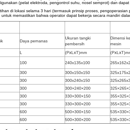
unakan (pelat elektroda, pengontrol suhu, nosel semprot) dan dapat t
ihan di lokasi selama 3 hari (termasuk prinsip proses, pengoperasian
rkan untuk memastikan bahwa operator dapat bekerja secara mandiri dala
Ukuran tangki
Dimensi k
ik
Daya pemanas
pembersih
mesin
L
(PⅹLⅹT)mm
(PⅹLⅹT)m
100
240x135x100
265x162x
300
300x150x150
325x175x
300
300x240x150
325x265x
300
300×240×200
325×265×
300
330×300×150
355×325×
300
330×300×200
355×325×
600
500×300×150
535×330×
600
500×300×200
535×330×