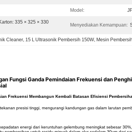
Model:
J
rton: 335 × 325 × 330 
Menyediakan Kemampuan:
nik Cleaner
, 
15 L Ultrasonik Pembersih 150W
, 
Mesin Pembersih
ngan Fungsi Ganda Pemindaian Frekuensi dan Pengh
ial
aian Frekuensi Membangun Kembali Batasan Efisiensi Pembersih
 tekanan presisi tinggi, mengurangi kandungan gas dalam larutan pem
 kepadatan energi dari keruntuhan gelembung meningkat sebesar 30%,
u pembersihan untuk residu minyak dalam alur sedalam 30μm dari sang