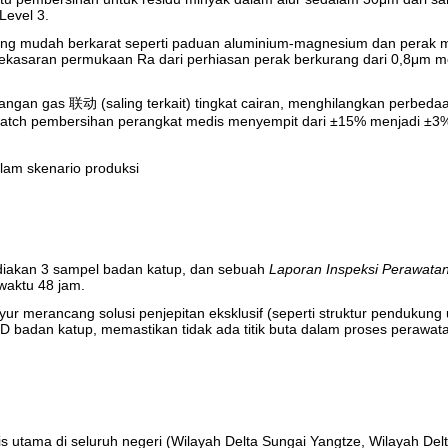
Level 3.
yang mudah berkarat seperti paduan aluminium-magnesium dan perak mur
ekasaran permukaan Ra dari perhiasan perak berkurang dari 0,8μm men
hilangan gas 联动 (saling terkait) tingkat cairan, menghilangkan perbe
ara batch pembersihan perangkat medis menyempit dari ±15% menjadi ±
lam skenario produksi
diakan 3 sampel badan katup, dan sebuah
Laporan Inspeksi Perawat
waktu 48 jam.
 merancang solusi penjepitan eksklusif (seperti struktur pendukung 
D badan katup, memastikan tidak ada titik buta dalam proses perawat
s utama di seluruh negeri (Wilayah Delta Sungai Yangtze, Wilayah Delt