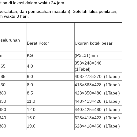
iba di lokasi dalam waktu 24 jam.
 peralatan, dan pemecahan masalah). Setelah lulus penilaian,
m waktu 3 hari.
eseluruhan
Berat Kotor
Ukuran kotak besar
m
KG
(PⅹLⅹT)mm
353×248×348
265
4.0
(1Tabel)
285
6.0
408×273×370
(1Tabel)
330
8.0
413×363×428
(1Tabel)
380
8.5
423×350×480
(1Tabel)
330
11.0
448×413×428
(1Tabel)
380
12.0
440×425×480
(1Tabel)
340
16.0
628×418×423
(1Tabel)
380
19.0
628×418×468
(1Tabel)