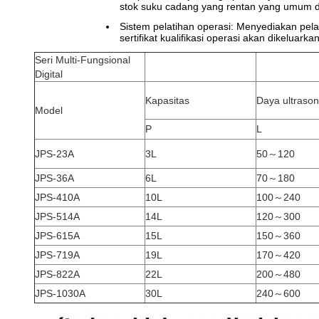
stok suku cadang yang rentan yang umum dig
Sistem pelatihan operasi: Menyediakan pelat
sertifikat kualifikasi operasi akan dikelua
Seri Multi-Fungsional
Digital
Kapasitas
Daya ultrason
Model
P
L
JPS-23A
3L
50～120
JPS-36A
6L
70～180
JPS-410A
10L
100～240
JPS-514A
14L
120～300
JPS-615A
15L
150～360
JPS-719A
19L
170～420
JPS-822A
22L
200～480
JPS-1030A
30L
240～600