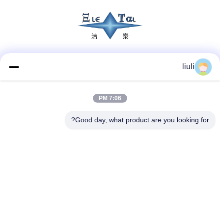
وسائل التواصل الاجتماعي
liuli
7:06 PM
اتصال سريع
Good day, what product are you looking for?
الهاتف
86-13823313140
البريد الإلكتروني
leonard@jietaisonic.com
العنوان
الطابق الثاني، الوحدة 2، المبنى 16، رقم 7، شارع العلوم
والتكنولوجيا، مدينة Houjie، مدينة دونغغغوان، مقاطعة غوانغدونغ