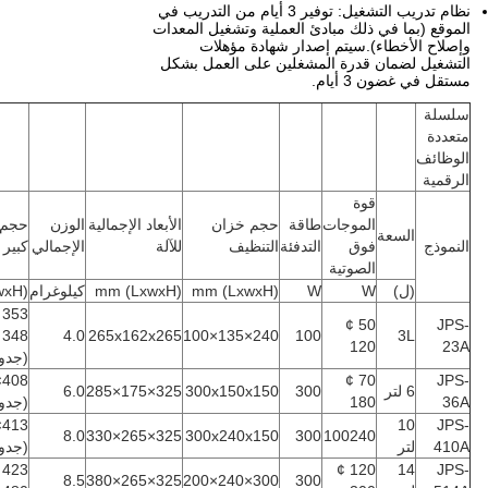
نظام تدريب التشغيل: توفير 3 أيام من التدريب في
الموقع (بما في ذلك مبادئ العملية وتشغيل المعدات
وإصلاح الأخطاء).سيتم إصدار شهادة مؤهلات
التشغيل لضمان قدرة المشغلين على العمل بشكل
مستقل في غضون 3 أيام.
سلسلة
متعددة
الوظائف
الرقمية
قوة
الموجات
طاقة
حجم خزان
الأبعاد الإجمالية
الوزن
حجم 
السعة
النموذج
فوق
التدفئة
التنظيف
للآلة
الإجمالي
كبير
الصوتية
(ل)
W
W
(LxwxH) mm
(LxwxH) mm
كيلوغرام
(LxwxH) mm
50 ¢
JPS-
348
4.0
265x162x265
240×135×100
100
3L
120
23A
(جدو
408×273×370
70 ¢
JPS-
6 لتر
300
300x150x150
325×175×285
6.0
36A
180
(جدو
413×363×428
10
JPS-
8.0
325×265×330
300x240x150
300
100240
410A
لتر
(جدو
120 ¢
14
JPS-
8.5
325×265×380
300×240×200
300