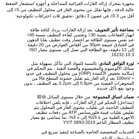
مجهزة بمحرك إزالة الغازات الفراغية المتداخلة و أجهزة استشعار الضغط
عالية الدقة ، فإنها تقلل من محتوى الغاز في محلول التنظيف من 5٪ إلى
أقل من 0.3٪ في غضون 3 دقائق ،تحقيق ثلاث اختراقات تكنولوجية:
مضاعفة تأثير التجويف
: بعد إزالة الغازات، يزداد كثافة طاقة
انهيار الفقاعات بنسبة 30٪ وتحسن كفاءة التنظيف بنسبة 40٪
عند نفس مستوى الطاقة.تم اختصار وقت تنظيف بقايا الدهون
في الخنادق عميقة 30μm من أقفاص العوارض من 20 دقيقة
إلى 12 دقيقة، مع النظافة التي تصل إلى مستوى معيار ISO
16232-10 3.
ثورة التوافق المادي
: بالنسبة للمواد التي تتآكل بسهولة مثل
سبائك الألومنيوم والمغنيسيوم والفضة النقية ، يتم التحكم في
إمكانية تخفيض الأكسدة (ORP) من محلول التنظيف في حدود
+ 100mV بعد إزالة الغاز.يتم تقليل خشونة السطح Ra من
المجوهرات الفضية من 0.8μm إلى 0.2μm بعد التنظيف ، بدون
وجود بقع تآكل جديدة.
ضمان اتساق المجموعة
: من خلال مستوى السائل 联动
(متداخل) التحكم في إزالة الغازات ، فإنه يلغي اختلافات
التنظيف الناجمة عن تقلبات محتوى الغاز في المحلول.يتم
تقليص تقلبات قيمة فلوريسانس ATP بين دفعات تنظيف
الأجهزة الطبية من ± 15% إلى ± 3%، بما يتماشى مع معيار
تنظيف المنظار الناعم YY/T 0893-2019.
الخدمات المخصصة الخاصة بالصناعة لتنفيذ سريع في
سيناريوهات الإنتاج