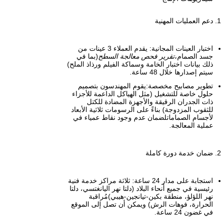
دعم العمليات المهنية
اختبار العينات المجانية: يقدم العملاء 3 عينات من
جسد الصمام،
تقرير فحص معالجة السطح
(بما في
ذلك بيانات اختبار الخامة وسماكة الفيلم ورذاذ الملح)
سيتم إصدارها خلال 48 ساعة.
تطوير مصابيح مخصصة:يقوم المهندسون بتصميم
حلول خاصة للتشغيل (مثل الهياكل الداعمة للأجزاء
ذات الجدران الرقيقة والأجهزة المضادة للكتل
للثقوب المزدوجة) بناءً على الرسومات ثلاثية الأبعاد
لأجسام الصماماتلضمان عدم وجود نقاط عمياء في
عملية المعالجة.
ضمان خدمة دورة كاملة
استجابة على مدار 24 ساعة: ثلاثة مراكز خدمة فنية
رئيسية في جميع أنحاء البلاد (دلتا نهر اليانغتسي، دلتا
نهر اللؤلؤ، منطقة بكين-تيانجين-هيبي)مُراقبة
الحرارة، فوهات الرش) ويمكن أن تصل إلى الموقع
في غضون 24 ساعة.