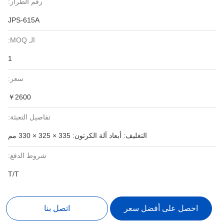
رقم الطراز:
JPS-615A
الـ MOQ:
1
سعر:
￥2600
تفاصيل التعبئة:
التغليف: أبعاد آلة الكرتون: 335 × 325 × 330 مم
شروط الدفع:
T/T
احصل على أفضل سعر
اتصل بنا