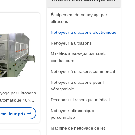
Équipement de nettoyage par
ultrasons
Nettoyeur à ultrasons électronique
Nettoyeur à ultrasons
Machine à nettoyer les semi-
conducteurs
Nettoyeur à ultrasons commercial
Nettoyeur à ultrasons pour l'
aérospatiale
oyage par ultrasons
Décapant ultrasonique médical
automatique 40KHz
toyeur de PCB par
Nettoyeur ultrasonique
meilleur prix
vec séchage sous
personnalisé
vide
Machine de nettoyage de jet