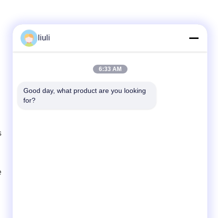
liuli
Contactez rapidement
6:33 AM
Télégramme
86-13823313140
Good day, what product are you looking 
for?
E-mail
leonard@jietaisonic.com
s
Adresse
2e étage, unité 2, bâtiment 16, n° 7, avenue
des sciences et technologies, ville de Houjie,
ville de Dongguan, province du Guangdong
e