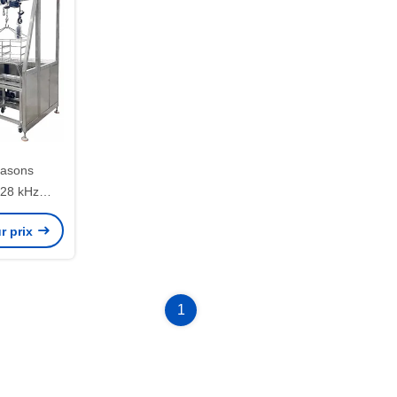
rasons
 28 kHz
oyage à
r prix
le de 90 kW
1