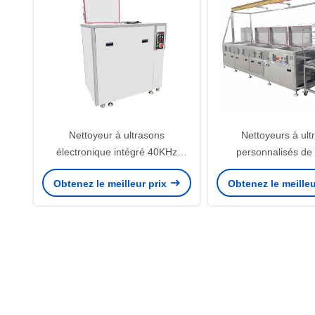
Nettoyeur à ultrasons
Nettoyeurs à ult
électronique intégré 40KHz
personnalisés de
12KW avec fonction de lavage et
Machine de nett
Obtenez le meilleur prix
Obtenez le meilleu
de séchage de bain à vapeur
ultrasons industriel