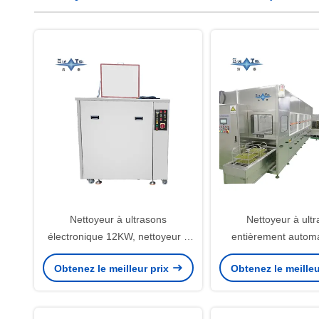
Nettoyeur à ultrasons
Nettoyeur à ult
électronique 12KW, nettoyeur à
entièrement autom
ultrasons de précision intégré,
circuits imprimé
Obtenez le meilleur prix
Obtenez le meilleu
entièrement automatique
Nettoyeur à ultras
circuits impr