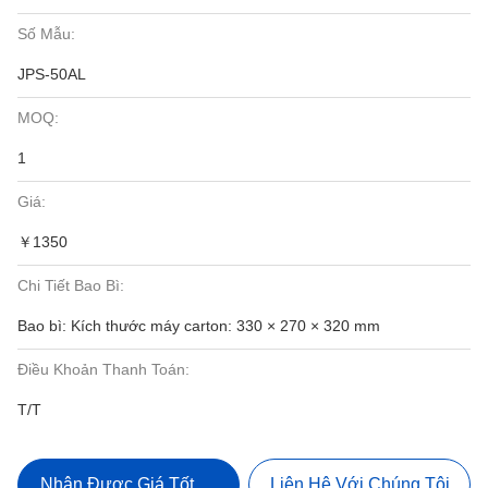
Số Mẫu:
JPS-50AL
MOQ:
1
Giá:
￥1350
Chi Tiết Bao Bì:
Bao bì: Kích thước máy carton: 330 × 270 × 320 mm
Điều Khoản Thanh Toán:
T/T
Nhận Được Giá Tốt Nhất
Liên Hệ Với Chúng Tôi