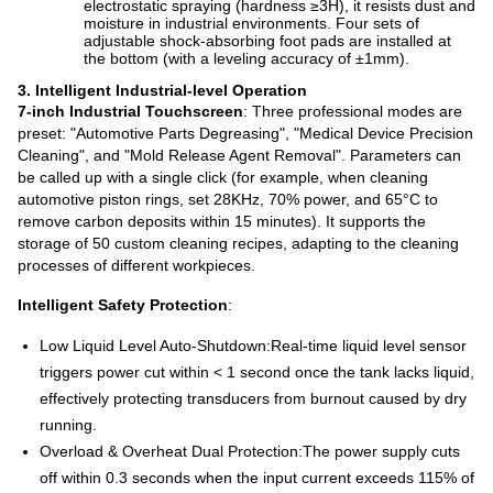
electrostatic spraying (hardness ≥3H), it resists dust and
moisture in industrial environments. Four sets of
adjustable shock-absorbing foot pads are installed at
the bottom (with a leveling accuracy of ±1mm).
3. Intelligent Industrial-level Operation
7-inch Industrial Touchscreen
: Three professional modes are
preset: "Automotive Parts Degreasing", "Medical Device Precision
Cleaning", and "Mold Release Agent Removal". Parameters can
be called up with a single click (for example, when cleaning
automotive piston rings, set 28KHz, 70% power, and 65°C to
remove carbon deposits within 15 minutes). It supports the
storage of 50 custom cleaning recipes, adapting to the cleaning
processes of different workpieces.
Intelligent Safety Protection
:
Low Liquid Level Auto-Shutdown:
Real-time liquid level sensor
triggers power cut within < 1 second once the tank lacks liquid,
effectively protecting transducers from burnout caused by dry
running.
Overload & Overheat Dual Protection:
The power supply cuts
off within 0.3 seconds when the input current exceeds 115% of