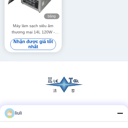
băng
hình
Máy làm sạch siêu âm
thương mại 14L 120W -
300W Máy làm sạch siêu âm
Nhận được giá tốt
thông minh
nhất
Truyền thông xã hội
liuli