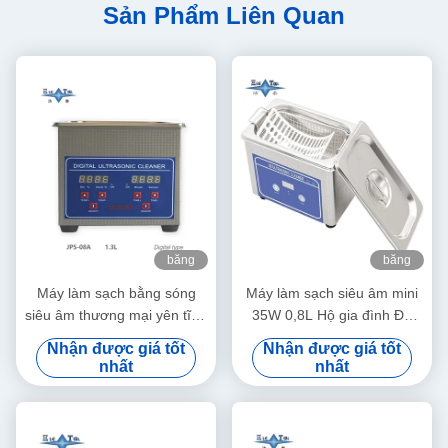
Sản Phẩm Liên Quan
băng
băng
hình
hình
Máy làm sạch bằng sóng
Máy làm sạch siêu âm mini
siêu âm thương mại yên tĩnh
35W 0,8L Hộ gia đình Đa
1.3L Máy làm sạch bằng
dụng Làm sạch sâu Trang
Nhận được giá tốt
Nhận được giá tốt
sóng siêu âm kỹ thuật số
sức Kính mắt Đồng hồ Máy
nhất
nhất
60W Với hẹn giờ đa cấp
cạo râu Răng giả