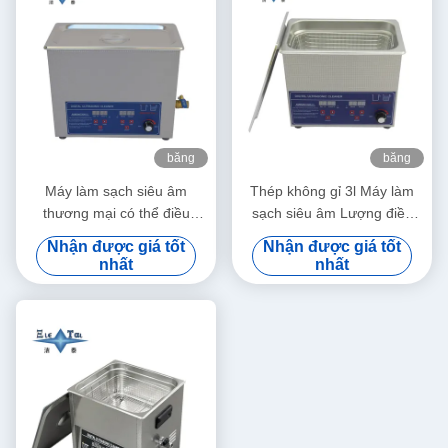
băng
băng
hình
hình
Máy làm sạch siêu âm
Thép không gỉ 3l Máy làm
thương mại có thể điều
sạch siêu âm Lượng điều
chỉnh công suất 6L Máy làm
chỉnh Máy làm sạch siêu âm
Nhận được giá tốt
Nhận được giá tốt
sạch siêu âm kỹ thuật số
nhỏ thông minh
nhất
nhất
70W - 180W