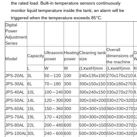
the rated load. Built-in temperature sensors continuously
monitor liquid temperature inside the tank; an alarm will be
triggered when the temperature exceeds 85°C.
Digital
Power
Adjustment
Series
Overall
Ultrasonic
Heating
Cleaning tank
G
Capacity
dimensions of
Model
power
power
size
W
the machine
L
W
W
(LⅹwⅹH)mm
(LⅹwⅹH)mm
K
JPS-20AL
3L
50～120
100
240x135x100
270x170x210
4
JPS-30AL
6L
70～180
300
300x150x150
330x180x270
6
JPS-40AL
10L
100～240
300
300x240x150
330x270x270
8
JPS-50AL
14L
120～300
300
300×240×200
330×270×320
1
JPS-60AL
15L
150～360
300
330×300×150
360×330×270
1
JPS-70AL
19L
170～420
300
330×300×200
360×330×320
1
JPS-80AL
22L
200～480
600
500×300×150
550×330×270
1
JPS-100AL
30L
240～600
600
500×300×200
550×330×320
1