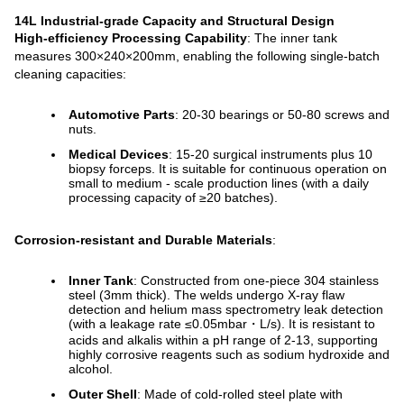
14L Industrial-grade Capacity and Structural Design
High-efficiency Processing Capability
: The inner tank
measures 300×240×200mm, enabling the following single-batch
cleaning capacities:
Automotive Parts
: 20-30 bearings or 50-80 screws and
nuts.
Medical Devices
: 15-20 surgical instruments plus 10
biopsy forceps. It is suitable for continuous operation on
small to medium - scale production lines (with a daily
processing capacity of ≥20 batches).
Corrosion-resistant and Durable Materials
:
Inner Tank
: Constructed from one-piece 304 stainless
steel (3mm thick). The welds undergo X-ray flaw
detection and helium mass spectrometry leak detection
(with a leakage rate ≤0.05mbar・L/s). It is resistant to
acids and alkalis within a pH range of 2-13, supporting
highly corrosive reagents such as sodium hydroxide and
alcohol.
Outer Shell
: Made of cold-rolled steel plate with