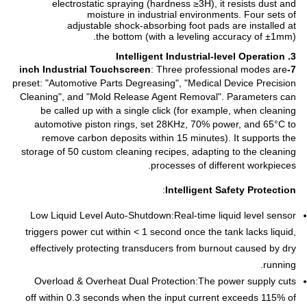
electrostatic spraying (hardness ≥3H), it resists dust and
moisture in industrial environments. Four sets of
adjustable shock-absorbing foot pads are installed at
the bottom (with a leveling accuracy of ±1mm).
3. Intelligent Industrial-level Operation
: Three professional modes are
7-inch Industrial Touchscreen
preset: "Automotive Parts Degreasing", "Medical Device Precision
Cleaning", and "Mold Release Agent Removal". Parameters can
be called up with a single click (for example, when cleaning
automotive piston rings, set 28KHz, 70% power, and 65°C to
remove carbon deposits within 15 minutes). It supports the
storage of 50 custom cleaning recipes, adapting to the cleaning
processes of different workpieces.
:
Intelligent Safety Protection
Low Liquid Level Auto-Shutdown:
Real-time liquid level sensor
triggers power cut within < 1 second once the tank lacks liquid,
effectively protecting transducers from burnout caused by dry
running.
Overload & Overheat Dual Protection:
The power supply cuts
off within 0.3 seconds when the input current exceeds 115% of