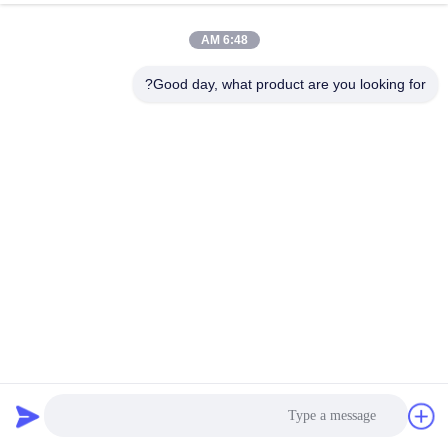
6:48 AM
تماس سریع
Good day, what product are you looking for?
تلفن
86-13823313140
ایمیل
leonard@jietaisonic.com
آدرس
طبقه دوم، واحد دوم، ساختمان 16، شماره 7، خیابان علم و
فناوری، شهر Houjie، شهر Dongguan، استان گوانگ دونگ
سیاست حفظ حریم خصوصی
|
نقشه سایت
چین خوب کیفیت تجهیزات تمیز کردن اولتراسونیک عرضه کننده. حقوق
چاپ 2025-2026 guangdong Jietai Ultrasonic cleaning Equipment
Co., Ltd. . همه حقوق محفوظ است