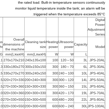
the rated load. Built-in temperature sensors continuously
monitor liquid temperature inside the tank; an alarm will be
triggered when the temperature exceeds 85°C.
Digital
Power
Adjustment
Series
Overall
ss
Cleaning tank
Heating
Ultrasonic
dimensions of
Capacity
ht
size
power
power
Model
the machine
KG
(LⅹwⅹH)mm
(LⅹwⅹH)mm
W
W
L
.1
270x170x210
240x135x100
100
50～120
3L
JPS-20AL
.3
330x180x270
300x150x150
300
70～180
6L
JPS-30AL
.5
330x270x270
300x240x150
300
100～240
10L
JPS-40AL
.5
330×270×320
300×240×200
300
120～300
14L
JPS-50AL
.5
360×330×270
330×300×150
300
150～360
15L
JPS-60AL
.0
360×330×320
330×300×200
300
170～420
19L
JPS-70AL
.0
550×330×270
500×300×150
600
200～480
22L
JPS-80AL
.0
550×330×320
500×300×200
600
240～600
30L
JPS-100AL