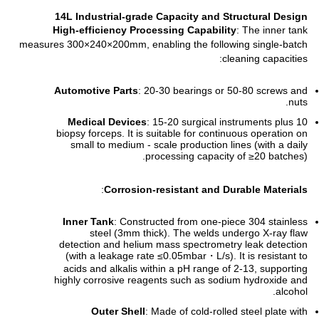
14L Industrial-grade Capacity and Structural Design
High-efficiency Processing Capability
: The inner tank
measures 300×240×200mm, enabling the following single-batch
cleaning capacities:
Automotive Parts
: 20-30 bearings or 50-80 screws and
nuts.
Medical Devices
: 15-20 surgical instruments plus 10
biopsy forceps. It is suitable for continuous operation on
small to medium - scale production lines (with a daily
processing capacity of ≥20 batches).
:
Corrosion-resistant and Durable Materials
Inner Tank
: Constructed from one-piece 304 stainless
steel (3mm thick). The welds undergo X-ray flaw
detection and helium mass spectrometry leak detection
(with a leakage rate ≤0.05mbar・L/s). It is resistant to
acids and alkalis within a pH range of 2-13, supporting
highly corrosive reagents such as sodium hydroxide and
alcohol.
Outer Shell
: Made of cold-rolled steel plate with