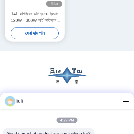
ভিডিও
14L বাণিজ্যিক অতিস্বনক ক্লিনার
120W - 300W স্মার্ট অতিস্বনক
ক্লিনার
সেরা দাম পান
সোশ্যাল মিডিয়া
liuli
4:29 PM
দ্রুত যোগাযোগ
Good day, what product are you looking for?