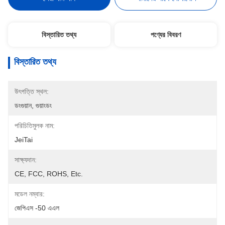
বিস্তারিত তথ্য
পণ্যের বিবরণ
বিস্তারিত তথ্য
উৎপত্তি স্থল:
ডংগুয়ান, গুয়াংডং
পরিচিতিমুলক নাম:
JeiTai
সাক্ষ্যদান:
CE, FCC, ROHS, Etc.
মডেল নম্বার:
জেপিএস -50 এএল