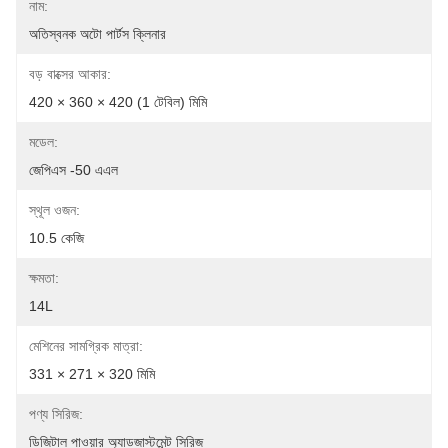
নাম:
অতিস্বনক অটো পার্টস ক্লিনার
বড় বাক্সের আকার:
420 × 360 × 420 (1 টেবিল) মিমি
মডেল:
জেপিএস -50 এএল
স্থূল ওজন:
10.5 কেজি
ক্ষমতা:
14L
মেশিনের সামগ্রিক মাত্রা:
331 × 271 × 320 মিমি
পণ্য সিরিজ:
ডিজিটাল পাওয়ার অ্যাডজাস্টমেন্ট সিরিজ