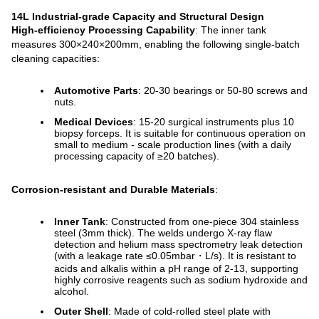
14L Industrial-grade Capacity and Structural Design
High-efficiency Processing Capability
: The inner tank
measures 300×240×200mm, enabling the following single-batch
cleaning capacities:
Automotive Parts
: 20-30 bearings or 50-80 screws and
nuts.
Medical Devices
: 15-20 surgical instruments plus 10
biopsy forceps. It is suitable for continuous operation on
small to medium - scale production lines (with a daily
processing capacity of ≥20 batches).
Corrosion-resistant and Durable Materials
:
Inner Tank
: Constructed from one-piece 304 stainless
steel (3mm thick). The welds undergo X-ray flaw
detection and helium mass spectrometry leak detection
(with a leakage rate ≤0.05mbar・L/s). It is resistant to
acids and alkalis within a pH range of 2-13, supporting
highly corrosive reagents such as sodium hydroxide and
alcohol.
Outer Shell
: Made of cold-rolled steel plate with