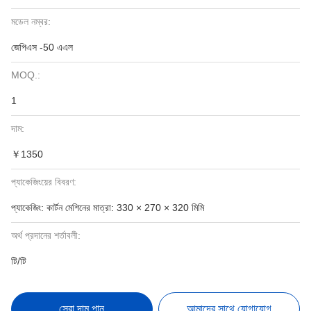
মডেল নম্বর:
জেপিএস -50 এএল
MOQ.:
1
দাম:
￥1350
প্যাকেজিংয়ের বিবরণ:
প্যাকেজিং: কার্টন মেশিনের মাত্রা: 330 × 270 × 320 মিমি
অর্থ প্রদানের শর্তাবলী:
টি/টি
সেরা দাম পান
আমাদের সাথে যোগাযোগ