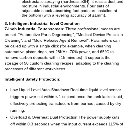
electrostatic spraying (hardness ≥3H), it resists dust and
moisture in industrial environments. Four sets of
adjustable shock-absorbing foot pads are installed at
the bottom (with a leveling accuracy of ±1mm).
3. Intelligent Industrial-level Operation
7-inch Industrial Touchscreen
: Three professional modes are
preset: "Automotive Parts Degreasing", "Medical Device Precision
Cleaning", and "Mold Release Agent Removal". Parameters can
be called up with a single click (for example, when cleaning
automotive piston rings, set 28KHz, 70% power, and 65°C to
remove carbon deposits within 15 minutes). It supports the
storage of 50 custom cleaning recipes, adapting to the cleaning
processes of different workpieces.
Intelligent Safety Protection
:
Low Liquid Level Auto-Shutdown:
Real-time liquid level sensor
triggers power cut within < 1 second once the tank lacks liquid,
effectively protecting transducers from burnout caused by dry
running.
Overload & Overheat Dual Protection:
The power supply cuts
off within 0.3 seconds when the input current exceeds 115% of