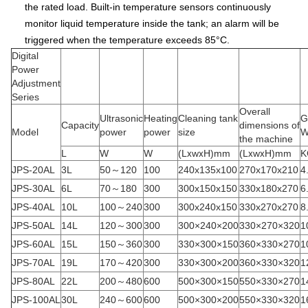
the rated load. Built-in temperature sensors continuously
monitor liquid temperature inside the tank; an alarm will be
triggered when the temperature exceeds 85°C.
Digital
Power
Adjustment
Series
Overall
Ultrasonic
Heating
Cleaning tank
G
Capacity
dimensions of
Model
power
power
size
W
the machine
L
W
W
(LⅹwⅹH)mm
(LⅹwⅹH)mm
K
JPS-20AL
3L
50～120
100
240x135x100
270x170x210
4
JPS-30AL
6L
70～180
300
300x150x150
330x180x270
6
JPS-40AL
10L
100～240
300
300x240x150
330x270x270
8
JPS-50AL
14L
120～300
300
300×240×200
330×270×320
1
JPS-60AL
15L
150～360
300
330×300×150
360×330×270
1
JPS-70AL
19L
170～420
300
330×300×200
360×330×320
1
JPS-80AL
22L
200～480
600
500×300×150
550×330×270
1
JPS-100AL
30L
240～600
600
500×300×200
550×330×320
1