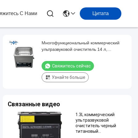
яжитесь С Нами
Цитата
Многофункциональный коммерческий
ультразвуковой очиститель 14 л,
домашний ультразвуковой очиститель
двойного назначения
Свяжитесь сейчас
Узнайте больше
Связанные видео
1.3L коммерческий
ультразвуковой
очиститель черный
титановый
профессиональный