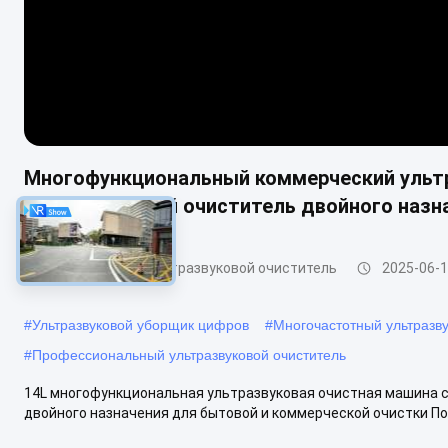
Многофункциональный коммерческий ультр
ультразвуковой очиститель двойного назн
Коммерческий ультразвуковой очиститель
2025-06-
#
Ультразвуковой уборщик цифров
#
Многочастотный ультразву
#
Профессиональный ультразвуковой очиститель
14L многофункциональная ультразвуковая очистная машина 
двойного назначения для бытовой и коммерческой очистки По