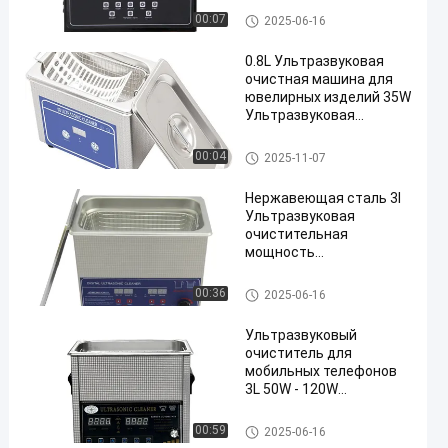
ультразвуковой
Коммерческий ультразвуков
00:07
2025-06-16
очиститель 60W
ой очиститель
0.8L Ультразвуковая
очистная машина для
ювелирных изделий 35W
Ультразвуковая
очистка для очков
Коммерческий ультразвуков
00:04
2025-11-07
ой очиститель
Нержавеющая сталь 3l
Ультразвуковая
очистительная
мощность
регулируемая Малые
ультразвуковые
Коммерческий ультразвуков
00:36
2025-06-16
очистители
ой очиститель
Интеллектуальные
Ультразвуковый
очиститель для
мобильных телефонов
3L 50W - 120W
Ультразвуковый
очиститель для
Коммерческий ультразвуков
00:59
2025-06-16
мобильных телефонов
ой очиститель