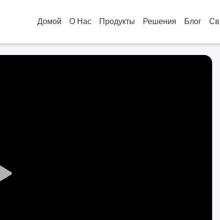
Домой
О Нас
Продукты
Решения
Блог
Св
Play
Video