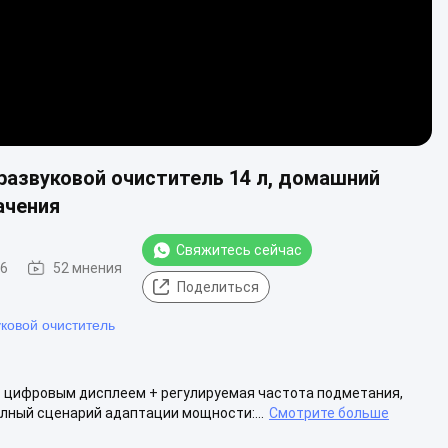
азвуковой очиститель 14 л, домашний
ачения
Свяжитесь сейчас
16
52 мнения
Поделиться
ковой очиститель
с цифровым дисплеем + регулируемая частота подметания,
лный сценарий адаптации мощности:...
Смотрите больше