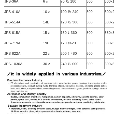
JPS-36A
6 л
70 ‰ 180
300
300х
JPS-410A
10 л
100 ‰ 240
300
300х
JPS-514A
14L
120 ‰ 300
300
300х
JPS-615A
15 л
150 ¢ 360
300
330х
JPS-719A
19L
170 ¢420
300
330х
JPS-822A
22 л
200 ¢ 480
600
500х
JPS-1030A
30 л
240 ‰ 600
600
500х