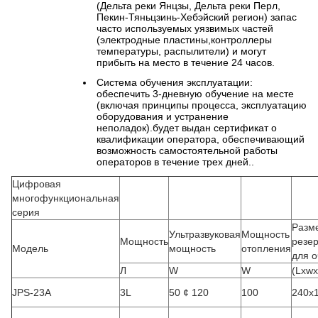
(Дельта реки Янцзы, Дельта реки Перл,
Пекин-Тяньцзинь-Хебэйский регион) запас
часто используемых уязвимых частей
(электродные пластины,контроллеры
температуры, распылители) и могут
прибыть на место в течение 24 часов.
Система обучения эксплуатации:
обеспечить 3-дневную обучение на месте
(включая принципы процесса, эксплуатацию
оборудования и устранение
неполадок).будет выдан сертификат о
квалификации оператора, обеспечивающий
возможность самостоятельной работы
операторов в течение трех дней..
Цифровая
многофункциональная
серия
Разм
Ультразвуковая
Мощность
Мощность
резе
Модель
мощность
отопления
для о
Л
W
W
(Lxw
JPS-23A
3L
50 ¢ 120
100
240х