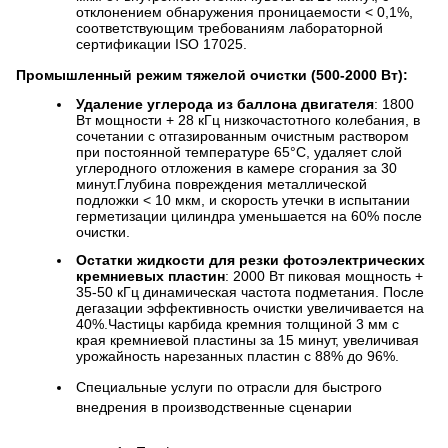
отклонением обнаружения проницаемости < 0,1%,
соответствующим требованиям лабораторной
сертификации ISO 17025.
Промышленный режим тяжелой очистки (500-2000 Вт):
Удаление углерода из баллона двигателя
: 1800
Вт мощности + 28 кГц низкочастотного колебания, в
сочетании с отгазированным очистным раствором
при постоянной температуре 65°С, удаляет слой
углеродного отложения в камере сгорания за 30
минут.Глубина повреждения металлической
подложки < 10 мкм, и скорость утечки в испытании
герметизации цилиндра уменьшается на 60% после
очистки.
Остатки жидкости для резки фотоэлектрических
кремниевых пластин
: 2000 Вт пиковая мощность +
35-50 кГц динамическая частота подметания. После
дегазации эффективность очистки увеличивается на
40%.Частицы карбида кремния толщиной 3 мм с
края кремниевой пластины за 15 минут, увеличивая
урожайность нарезанных пластин с 88% до 96%.
Специальные услуги по отрасли для быстрого
внедрения в производственные сценарии