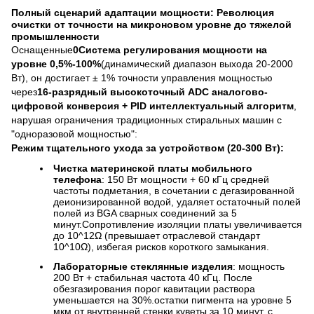
Полный сценарий адаптации мощности: Революция
очистки от точности на микроновом уровне до тяжелой
промышленности
Оснащенные
0Система регулирования мощности на
уровне 0,5%-100%
(динамический диапазон выхода 20-2000
Вт), он достигает ± 1% точности управления мощностью
через
16-разрядный высокоточный ADC аналогово-
цифровой конверсия + PID интеллектуальный алгоритм
,
нарушая ограничения традиционных стиральных машин с
"одноразовой мощностью":
Режим тщательного ухода за устройством (20-300 Вт):
Чистка материнской платы мобильного
телефона
: 150 Вт мощности + 60 кГц средней
частоты подметания, в сочетании с дегазированной
деионизированной водой, удаляет остаточный полей
полей из BGA сварных соединений за 5
минут.Сопротивление изоляции платы увеличивается
до 10^12Ω (превышает отраслевой стандарт
10^10Ω), избегая рисков короткого замыкания.
Лабораторные стеклянные изделия
: мощность
200 Вт + стабильная частота 40 кГц. После
обезгазирования порог кавитации раствора
уменьшается на 30%.остатки пигмента на уровне 5
мкм от внутренней стенки куветы за 10 минут, с