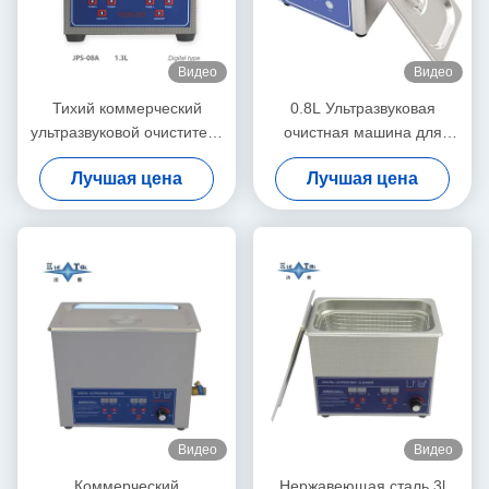
Видео
Видео
Тихий коммерческий
0.8L Ультразвуковая
ультразвуковой очиститель
очистная машина для
1.3L Цифровая
ювелирных изделий 35W
Лучшая цена
Лучшая цена
ультразвуковая очистная
Ультразвуковая очистка для
машина 60W с
очков
многоприводным
временем
Видео
Видео
Коммерческий
Нержавеющая сталь 3l