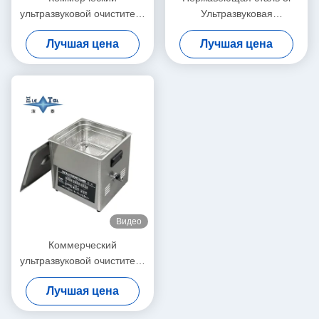
ультразвуковой очиститель
Ультразвуковая
с регулируемой
очистительная мощность
Лучшая цена
Лучшая цена
мощностью 6L цифровые
регулируемая Малые
ультразвуковые очистители
ультразвуковые очистители
70W - 180W
Интеллектуальные
Видео
Коммерческий
ультразвуковой очиститель
мощностью 14L
Лучшая цена
мощностью 120W - 300W