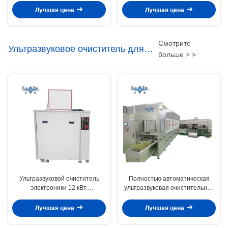
ультразвуковая очистная
очиститель Модель JPS 100A
Лучшая цена
Лучшая цена
машина мощностью 100 кВт
Цифровое управление Точное
оборудование для стирки
Смотрите
Ультразвуковое очиститель для
больше > >
электроники
Ультразвуковой очиститель
Полностью автоматическая
электроники 12 кВт.
ультразвуковая очистительная
Интегрированный
машина для печатных плат, 80
ультразвуковой очиститель
кВт, для печатных плат
Лучшая цена
Лучшая цена
высокой точности.