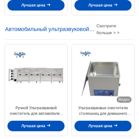
Промышленная ультразвуковая
Лучшая цена
Лучшая цена
стиральная машина 30 кВт
Смотрите
Автомобильный ультразвуковой
больше > >
очиститель
Видео
Ручной Ультразвуковой
Ультразвуковые очистители
очиститель для автомобилей
столешниц для домашнего
28KHz 40KHz Большой
пользования / коммерческого
промышленный
использования 19L
Лучшая цена
Лучшая цена
Ультразвуковый очиститель
Ультразвуковые очистители для
зубных протезов