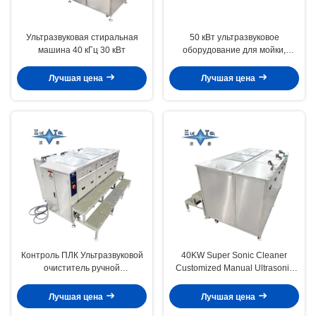
Ультразвуковая стиральная
50 кВт ультразвуковое
машина 40 кГц 30 кВт
оборудование для мойки,
пятибаковый двухчастотный
ультразвуковой очиститель,
Лучшая цена
Лучшая цена
индивидуальный
Контроль ПЛК Ультразвуковой
40KW Super Sonic Cleaner
очиститель ручной
Customized Manual Ultrasonic
сверхзвуковой Ультразвуковой
Cleaner
очиститель 40KW
Лучшая цена
Лучшая цена