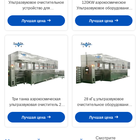
Ультразвуковое очистительное
120KW аэрокосмическое
устройство для
Ультразвуковое оборудование
аэрокосмической
для очистки Ультразвуковые
промышленности 30 кВт
очистные машины на заказ
Лучшая цена
Лучшая цена
Три танка аэрокосмическая
28 кГц ультразвуковое
ультразвуковая очиститель 28
очистительное оборудование
кГц автоматический
50 кВт с вращающейся
ультразвуковой очиститель 50
центробежной сушильной
Лучшая цена
Лучшая цена
кВт
системой для ступиц
авиационных колес
Смотрите