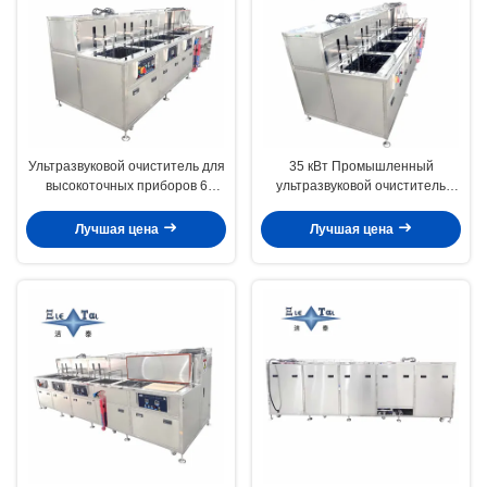
Ультразвуковой очиститель для
35 кВт Промышленный
высокоточных приборов 6
ультразвуковой очиститель
резервуаров Ультразвуковая
Multi Tank Ручная линия очистки
очистная лаборатория 28 кГц
Лучшая цена
Лучшая цена
40 кГц