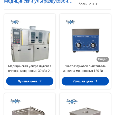
Медицинский ультразвуковой
больше > >
уборщик
Видео
Медицинская ультразвуковая
Ультразвуковой очиститель
очистка мощностью 30 кВт 28
металла мощностью 120 Вт 3L
кГц Медицинская
Ультразвуковой очиститель для
ультразвуковая очистная
электронных компонентов
Лучшая цена
Лучшая цена
машина Интеллектуальная