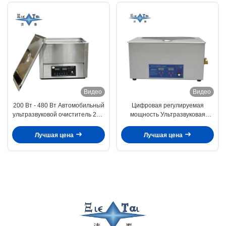
Видео
Видео
200 Вт - 480 Вт Автомобильный
Цифровая регулируемая
ультразвуковой очиститель 22 л
мощность Ультразвуковая
с регулируемой частотой
очистка Коммерческая
Ультразвуковая очистка для
Лучшая цена
Лучшая цена
стоматологии