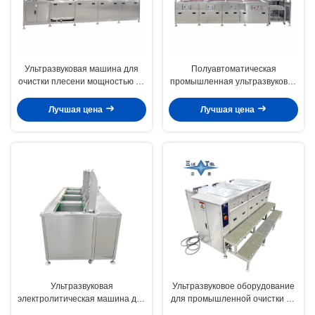
Ультразвуковая машина для
Полуавтоматическая
очистки плесени мощностью 90
промышленная ультразвуковая
кВт
стиральная машина 28 кГц
Ультразвуковое оборудование
Лучшая цена
Лучшая цена
для очистки с электрическим
подъемником
Ультразвуковая
Ультразвуковое оборудование
электролитическая машина для
для промышленной очистки 28
очистки плесени
кГц 40 кГц