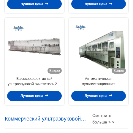
КГц
резервуаров Ультразвуковые
Лучшая цена
Лучшая цена
машины для очистки
Видео
Видео
Высокоэффективный
Автоматическая
ультразвуковой очиститель 250
мультистанционная
кВт для полупроводниковых
ультразвуковая очистная
деталей
машина Jietai
Лучшая цена
Лучшая цена
Смотрите
Коммерческий ультразвуковой
больше > >
очиститель