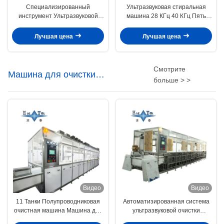
Специализированный
Ультразвуковая стиральная
инструмент Ультразвуковой
машина 28 КГц 40 КГц Пять
очиститель низкий шум для
резервуаров Ультразвуковой
обезжиривания и
инструментальный очиститель
Лучшая цена
Лучшая цена
обезжиривания оптического
для линий оптического
стекла / призма
покрытия
Смотрите
Машина для очистки
больше > >
полупроводников
Видео
Видео
11 Танки Полупроводниковая
Автоматизированная система
очистная машина Машина для
ультразвуковой очистки
очистки кремниевых пластин 40
мощностью 100 кВт 11