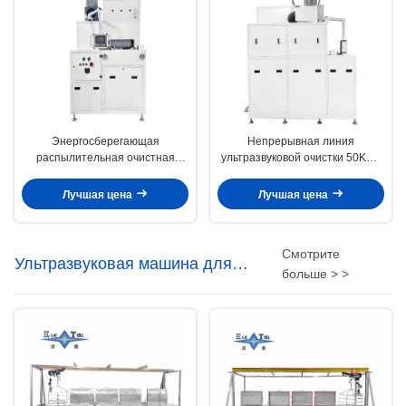
Энергосберегающая
Непрерывная линия
распылительная очистная
ультразвуковой очистки 50KHZ
машина с низким уровнем шума
Автомобильный ультразвуковой
Система очистки воздушного
очиститель 23KW
Лучшая цена
Лучшая цена
ножа, поддерживающая
стандарты FDA / ISO
Смотрите
Ультразвуковая машина для
больше > >
очистки плесени