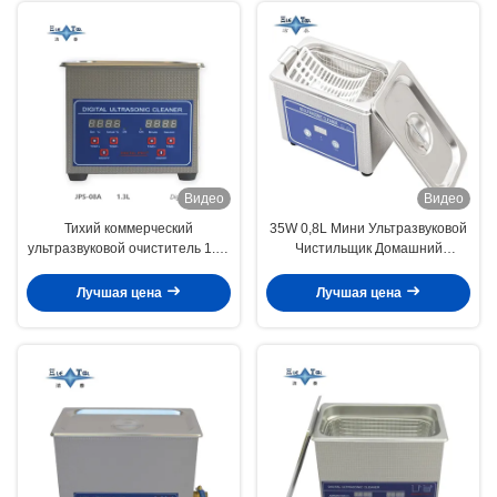
Видео
Видео
Тихий коммерческий
35W 0,8L Мини Ультразвуковой
ультразвуковой очиститель 1.3L
Чистильщик Домашний
Цифровая ультразвуковая
Многопользование Глубокая
очистная машина 60W с
Чистота Ювелирные Очки Часы
Лучшая цена
Лучшая цена
многоприводным временем
Бритвы Зубные протезы