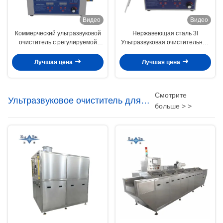
Видео
Видео
Коммерческий ультразвуковой
Нержавеющая сталь 3l
очиститель с регулируемой
Ультразвуковая очистительная
мощностью 6L цифровые
мощность регулируемая Малые
ультразвуковые очистители
ультразвуковые очистители
Лучшая цена
Лучшая цена
70W - 180W
Интеллектуальные
Смотрите
Ультразвуковое очиститель для
больше > >
аэрокосмической
промышленности