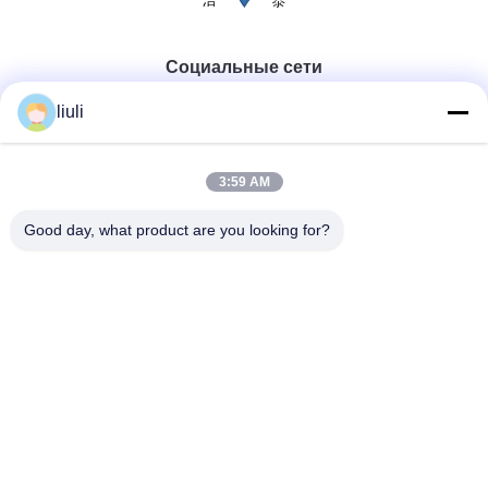
Социальные сети
liuli
Быстрый контакт
3:59 AM
Телефон
Good day, what product are you looking for?
86-13823313140
Электронная почта
leonard@jietaisonic.com
Адрес
2-й этаж, блок 2, здание 16, No 7, проспект науки и
технологий, город Худзиэ, город Донгуань, провинция
Гуандун
Политика конфиденциальности
|
Карта сайта