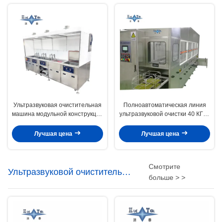
Ультразвуковая очистительная
Полноавтоматическая линия
машина модульной конструкции
ультразвуковой очистки 40 КГц -
для электроники 50 кВт,
132 КГц Ультразвуковая очистка
ультразвуковая очистительная
ПКБ с вакуумной сушкой
Лучшая цена
Лучшая цена
машина по индивидуальному
заказу
Смотрите
Ультразвуковой очиститель
больше > >
прибора