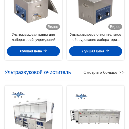
Видео
Видео
Ультразвуковая ванна для
Ультразвуковое очистительное
лабораторий, учреждений
оборудование лаборатории
контроля качества
10L 240W Механическое
ультразвуковое очистительное
Лучшая цена
Лучшая цена
оборудование с функциями
времени и нагрева
Ультразвуковой очиститель
Смотрите больше > >