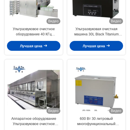
Видео
Видео
Ультразвуковое очистное
Ультразвуковая очистная
оборудование 40 КГц
машина 30L Black Titanium
Металлические аппаратные
Digital Ультразвуковая очистная
части Ультразвуковое
машина многофункциональная
Лучшая цена
Лучшая цена
очиститель 80 КВт
промышленная коммерческая
Ультразвуковая очистка с
циркулирующей фильтрацией
Видео
Видео
Аппаратное оборудование
600 Вт 30 литровый
Ультразвуковое очистное
многофункциональный
оборудование Автоматическая
глубокий ультразвуковой