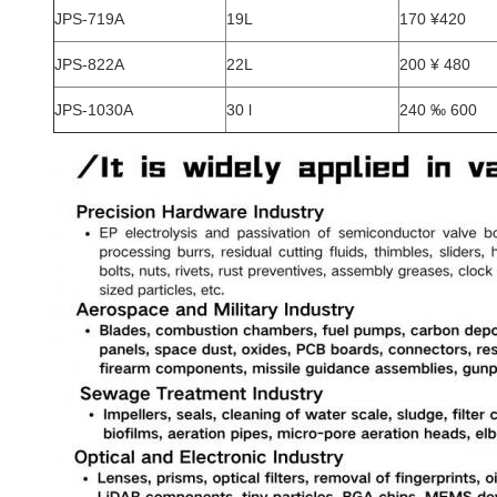
JPS-719A
19L
170 ¥420
JPS-822A
22L
200 ¥ 480
JPS-1030A
30 l
240 ‰ 600