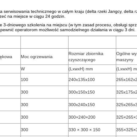
serwisowania technicznego w całym kraju (delta rzeki Jangcy, delta rz
zeć na miejsce w ciągu 24 godzin.
e 3-dniowego szkolenia na miejscu (w tym zasad procesu, obsługi spr
zapewnić operatorom możliwość samodzielnego działania w ciągu 3 dni.
Rozmiar zbiornika
Ogólne wy
iękowa
Moc ogrzewania
czyszczącego
maszyny
W
(LxwxH) mm
(LxwxH) 
100
240x135x100
265x162x
300
300x150x150
325x175x
300
300x240x150
325x265x
300
300×240×200
325×265×
300
330 × 300 × 150
355×325×