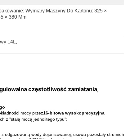
akowanie: Wymiary Maszyny Do Kartonu: 325 × 
65 × 380 Mm
owy 14L
, 
ulowalna częstotliwość zamiatania,
ego
okładności mocy przez
16-bitowa wysokoprecyzyjna
h z "stałą mocą jednolitego typu":
niu z odgazowaną wody dejonizowanej, usuwa pozostały strumień