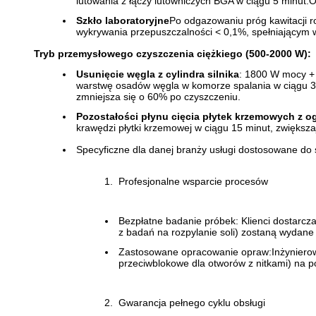
lutowania z łączy lutowniczych BGA w ciągu 5 minut.
Szkło laboratoryjne
Po odgazowaniu próg kawitacji r
wykrywania przepuszczalności < 0,1%, spełniającym w
Tryb przemysłowego czyszczenia ciężkiego (500-2000 W):
Usunięcie węgla z cylindra silnika
: 1800 W mocy + 
warstwę osadów węgla w komorze spalania w ciągu 30
zmniejsza się o 60% po czyszczeniu.
Pozostałości płynu cięcia płytek krzemowych z o
krawędzi płytki krzemowej w ciągu 15 minut, zwiększa
Specyficzne dla danej branży usługi dostosowane do 
Profesjonalne wsparcie procesów
Bezpłatne badanie próbek: Klienci dostarcz
z badań na rozpylanie soli) zostaną wydane
Zastosowane opracowanie opraw:Inżynierowie
przeciwblokowe dla otworów z nitkami) na 
Gwarancja pełnego cyklu obsługi