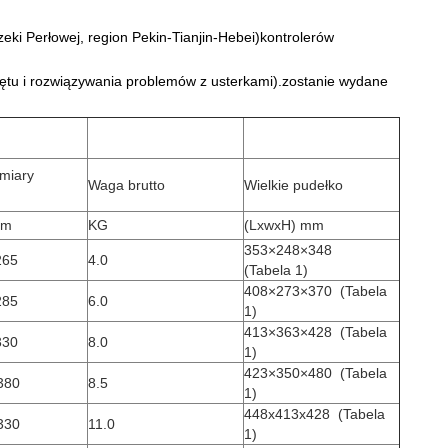
eki Perłowej, region Pekin-Tianjin-Hebei)kontrolerów
zętu i rozwiązywania problemów z usterkami).zostanie wydane
miary
Waga brutto
Wielkie pudełko
mm
KG
(LxwxH) mm
353×248×348
265
4.0
(Tabela 1)
408×273×370
(Tabela
285
6.0
1)
413×363×428
(Tabela
330
8.0
1)
423×350×480
(Tabela
380
8.5
1)
448x413x428
(Tabela
330
11.0
1)