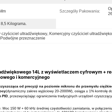
Op
 Mm
Szczegóły Pakowania:
2
8,5 Kilograma.
 czyściciel ultradźwiękowy
, 
Komercyjny czyściciel ultradźwięk
 Podwójne przeznaczenie
adźwiękowego 14L z wyświetlaczem cyfrowym + reg
mowego i komercyjnego
zyszcząca od precyzji na poziomie mikronu do przemysłu ciężki
mocy
(dynamiczny zakres wyjściowy 20-2000W), osiąga ± 1% kontrolę d
m PID
, przezwyciężając ograniczenia tradycyjnych urządzeń czyszczącyc
o
: Moc 150 W + 60 kHz średniej częstotliwości zamiatania, w połącze