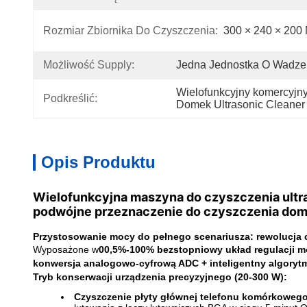
Rozmiar Zbiornika Do Czyszczenia:
300 × 240 × 200
Możliwość Supply:
Jedna Jednostka O Wadze 
Wielofunkcyjny komercyjny
Podkreślić:
Domek Ultrasonic Cleaner
Opis Produktu
Wielofunkcyjna maszyna do czyszczenia ultr
podwójne przeznaczenie do czyszczenia do
Przystosowanie mocy do pełnego scenariusza: rewolucja c
Wyposażone w
00,5%-100% bezstopniowy układ regulacji 
konwersja analogowo-cyfrową ADC + inteligentny algoryt
Tryb konserwacji urządzenia precyzyjnego (20-300 W):
Czyszczenie płyty głównej telefonu komórkoweg