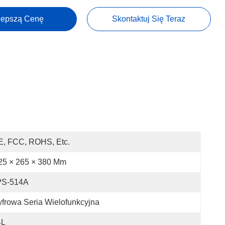
lepszą Cenę
Skontaktuj Się Teraz
E, FCC, ROHS, Etc.
25 × 265 × 380 Mm
PS-514A
frowa Seria Wielofunkcyjna
4L