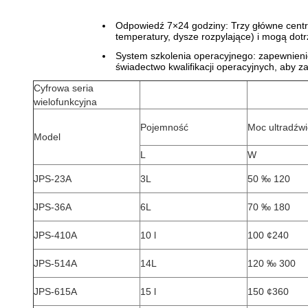
Odpowiedź 7×24 godziny: Trzy główne centra 
temperatury, dysze rozpylające) i mogą dotr
System szkolenia operacyjnego: zapewnieni
świadectwo kwalifikacji operacyjnych, aby 
Cyfrowa seria
wielofunkcyjna
Pojemność
Moc ultradźw
Model
L
W
JPS-23A
3L
50 ‰ 120
JPS-36A
6L
70 ‰ 180
JPS-410A
10 l
100 ¢240
JPS-514A
14L
120 ‰ 300
JPS-615A
15 l
150 ¢360