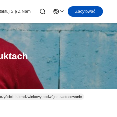
aktuj Się Z Nami
Zacytować
uktach
czyściciel ultradźwiękowy podwójne zastosowanie