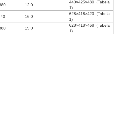
440×425×480
(Tabela
380
12.0
1)
628×418×423
(Tabela
340
16.0
1)
628×418×468
(Tabela
380
19.0
1)