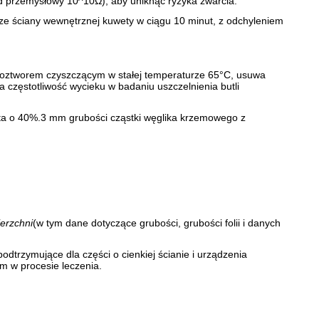
rd przemysłowy 10^10Ω), aby uniknąć ryzyka zwarcia.
ze ściany wewnętrznej kuwety w ciągu 10 minut, z odchyleniem
 roztworem czyszczącym w stałej temperaturze 65°C, usuwa
zęstotliwość wycieku w badaniu uszczelnienia butli
a o 40%.3 mm grubości cząstki węglika krzemowego z
ierzchni
(w tym dane dotyczące grubości, grubości folii i danych
trzymujące dla części o cienkiej ścianie i urządzenia
m w procesie leczenia.