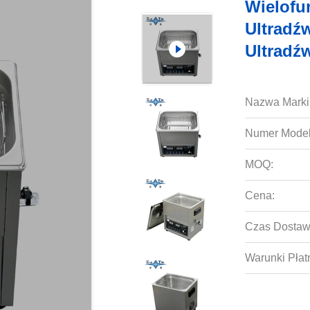
Wielofu
Ultradź
Ultradź
Nazwa Marki
Numer Model
MOQ:
Cena:
Czas Dostaw
Warunki Płat