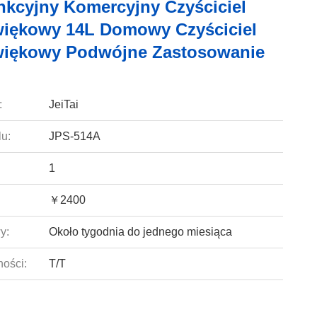
nkcyjny Komercyjny Czyściciel
więkowy 14L Domowy Czyściciel
więkowy Podwójne Zastosowanie
:
JeiTai
u:
JPS-514A
1
￥2400
y:
Około tygodnia do jednego miesiąca
ności:
T/T