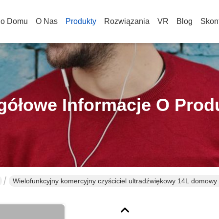
o Domu
O Nas
Produkty
Rozwiązania
VR
Blog
Skont
gółowe Informacje O Prod
Wielofunkcyjny komercyjny czyściciel ultradźwiękowy 14L domowy 