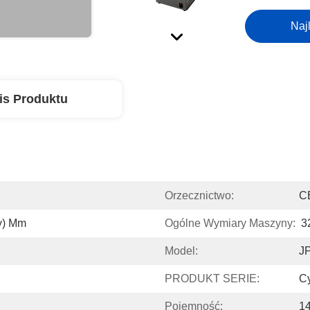
Naj
is Produktu
Orzecznictwo:
C
y) Mm
Ogólne Wymiary Maszyny:
3
Model:
J
PRODUKT SERIE:
Cy
Pojemność:
1