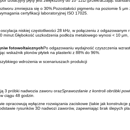
Opór izolacyjny płyty jest zwiększony do 10^12Ω (przekraczając standa
oztworu zmniejsza się o 30%.Pozostałości pigmentu na poziomie 5 μm 
ymagania certyfikacji laboratoryjnej ISO 17025.
oscylacja niskiej częstotliwości 28 kHz, w połączeniu z odgazowanym
 minut.Głębokość uszkodzenia podłoża metalowego wynosi < 10 μm, a c
gniw fotowoltaicznych
Po odgazowaniu wydajność czyszczenia wzrast
jąc wskaźnik plonów płytek na plasterki z 88% do 96%.
szybkiego wdrożenia w scenariuszach produkcji
ają 3 próbki nadwozia zaworu oraz
Sprawozdanie z kontroli obróbki pow
 w ciągu 48 godzin.
 opracowują wyłączne rozwiązania zaciskowe (takie jak konstrukcje pod
podstawie rysunków 3D nadwozi zaworów, zapewniając brak ślepych pla