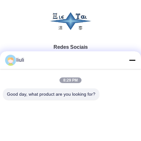
Redes Sociais
liuli
Contato rápido
8:29 PM
Telefone
Good day, what product are you looking for?
86-13823313140
E-mail
leonard@jietaisonic.com
Endereço
2º Andar, Unidade 2, Edifício 16, Nº 7, Avenida Ciência e