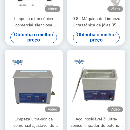
Vídeo
Vídeo
Limpeza ultrassônica
0.8L Máquina de Limpeza
comercial silenciosa
Ultrassônica de jóias 35W
Máquina de limpeza
Óculos Limpador
Obtenha o melhor
Obtenha o melhor
ultrassônica digital de 1.3L
Ultrassônico
preço
preço
60W com cronometragem
de várias engrenagens
Vídeo
Vídeo
Limpeza ultra-sônica
Aço inoxidável 3l Ultra-
comercial ajustável de
sônico limpador de potência