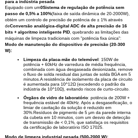
para a indústria pesada
Equipado com um
0Sistema de regulação de potência sem
passo de 0,5% a 100%
(faixa de saída dinâmica de 20-2000W),
obtém um controlo de precisão de potência de ± 1% através
de
Conversão analógica-digital ADC de alta precisão de 16
bits + algoritmo inteligente PID
, quebrando as limitações das
máquinas de limpeza tradicionais com "potência fixa única":
Modo de manutenção do dispositivo de precisão (20-300
W):
Limpeza da placa-mãe do telemóvel
: 150W de
potência + 60kHz de varredura de média frequência,
combinada com água desgaseada desionizada, remove
o fluxo de solda residual das juntas de solda BGA em 5
minutos.A resistência de isolamento da placa de circuito
é aumentada para 10^12Ω (excedendo o padrão da
indústria de 10^10Ω), evitando riscos de curto-circuito.
Órgãos de vidro de laboratório
: potência de 200W +
frequência estável de 40kHz. Após a desgaseificação, o
limiar de cavitação da solução é reduzido em
30%.Resíduos de pigmento de 5 μm da parede interna
da cubeta em 10 minutos, com um desvio de detecção
de transmissão de < 0,1%, que satisfaça os requisitos
da certificação de laboratório ISO 17025.
Modo de limpeza industrial pesada (500-2000 W):