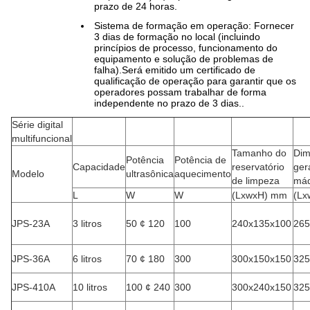
prazo de 24 horas.
Sistema de formação em operação: Fornecer
3 dias de formação no local (incluindo
princípios de processo, funcionamento do
equipamento e solução de problemas de
falha).Será emitido um certificado de
qualificação de operação para garantir que os
operadores possam trabalhar de forma
independente no prazo de 3 dias..
Série digital
multifuncional
Tamanho do
Dim
Potência
Potência de
Capacidade
reservatório
ger
Modelo
ultrasônica
aquecimento
de limpeza
máq
L
W
W
(LxwxH) mm
(Lx
JPS-23A
3 litros
50 ¢ 120
100
240x135x100
265
JPS-36A
6 litros
70 ¢ 180
300
300x150x150
325
JPS-410A
10 litros
100 ¢ 240
300
300x240x150
325