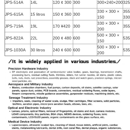
JPS-514A
14L
120 ¢ 300
300
300×240×200
325
330 × 300 ×
355
JPS-615A
15 litros
150 ¢ 360
300
150
330
330 × 300 ×
JPS-719A
19L
170 ¥420
300
355
200
500 × 300 ×
JPS-822A
22L
200 ¢ 480
600
535
150
500 × 300 ×
JPS-1030A
30 litros
240 ¢ 600
600
535
200