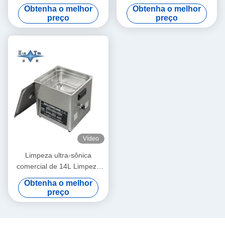
potência 6L Limpezas ultra-
ajustável pequenos ultra-
Obtenha o melhor
Obtenha o melhor
sônicas digitais 70W - 180W
sônicos limpadores
preço
preço
inteligentes
Vídeo
Limpeza ultra-sônica
comercial de 14L Limpeza
ultra-sônica inteligente de
Obtenha o melhor
120W - 300W
preço