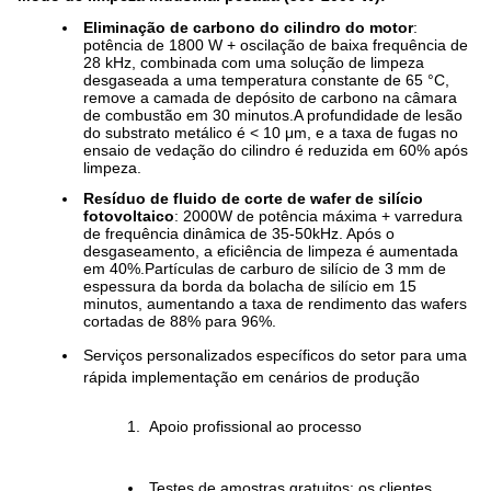
Eliminação de carbono do cilindro do motor
:
potência de 1800 W + oscilação de baixa frequência de
28 kHz, combinada com uma solução de limpeza
desgaseada a uma temperatura constante de 65 °C,
remove a camada de depósito de carbono na câmara
de combustão em 30 minutos.A profundidade de lesão
do substrato metálico é < 10 μm, e a taxa de fugas no
ensaio de vedação do cilindro é reduzida em 60% após
limpeza.
Resíduo de fluido de corte de wafer de silício
fotovoltaico
: 2000W de potência máxima + varredura
de frequência dinâmica de 35-50kHz. Após o
desgaseamento, a eficiência de limpeza é aumentada
em 40%.Partículas de carburo de silício de 3 mm de
espessura da borda da bolacha de silício em 15
minutos, aumentando a taxa de rendimento das wafers
cortadas de 88% para 96%.
Serviços personalizados específicos do setor para uma
rápida implementação em cenários de produção
Apoio profissional ao processo
Testes de amostras gratuitos: os clientes