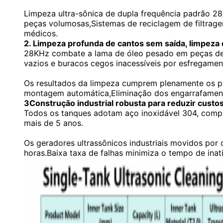
Limpeza ultra-sônica de dupla frequência padrão 28
peças volumosas,Sistemas de reciclagem de filtrage
médicos.
2. Limpeza profunda de cantos sem saída, limpeza q
28KHz combate a lama de óleo pesado em peças de
vazios e buracos cegos inacessíveis por esfregament
Os resultados da limpeza cumprem plenamente os pa
montagem automática,Eliminação dos engarrafament
3Construção industrial robusta para reduzir custo
Todos os tanques adotam aço inoxidável 304, compat
mais de 5 anos.
Os geradores ultrassônicos industriais movidos po
horas.Baixa taxa de falhas minimiza o tempo de in