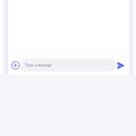
Photo
Video Call
Audio Call