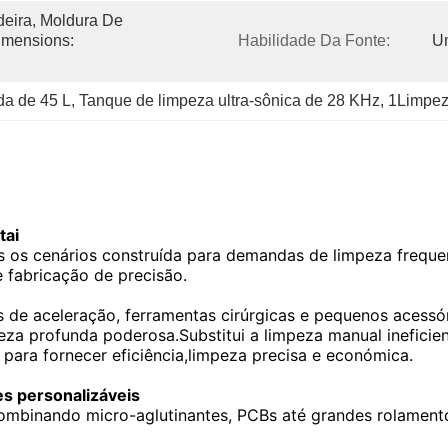
ira, Moldura De 
imensions: 
Habilidade Da Fonte:
Um
da de 45 L
, 
Tanque de limpeza ultra-sônica de 28 KHz
, 
1Limpeza
tai
os os cenários construída para demandas de limpeza freque
 fabricação de precisão.
las de aceleração, ferramentas cirúrgicas e pequenos acess
peza profunda poderosa.Substitui a limpeza manual ineficie
para fornecer eficiência,limpeza precisa e económica.
s personalizáveis
mbinando micro-aglutinantes, PCBs até grandes rolamento