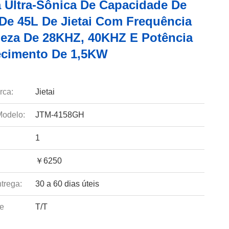
 Ultra-Sônica De Capacidade De
De 45L De Jietai Com Frequência
eza De 28KHZ, 40KHZ E Potência
cimento De 1,5KW
rca:
Jietai
odelo:
JTM-4158GH
1
￥6250
trega:
30 a 60 dias úteis
e
T/T