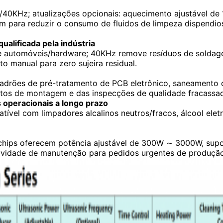
/40KHz; atualizações opcionais: aquecimento ajustável de 
m para reduzir o consumo de fluidos de limpeza dispendios
ualificada pela indústria
 automóveis/hardware; 40KHz remove resíduos de solda
o manual para zero sujeira residual.
drões de pré-tratamento de PCB eletrônico, saneamento de
os de montagem e das inspecções de qualidade fracassad
s operacionais a longo prazo
ível com limpadores alcalinos neutros/fracos, álcool eletr
r chips oferecem potência ajustável de 300W ∼ 3000W, sup
atividade de manutenção para pedidos urgentes de produç