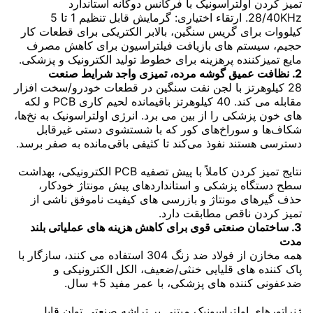
تمیز کردن اولتراسونیک با فرکانس دوگانه استاندارد
28/40KHz. ارتقاء اختیاری: گرمایش قابل تنظیم 1 تا 5
کیلووات برای گریس سنگین، بالابر الکتریکی برای قطعات کار
حجیم، سیستم های بازیافت فیلتراسیون برای کاهش مصرف
مایع تمیزکننده پرهزینه برای خطوط تولید الکترونیک و پزشکی.
2. نظافت عمیق گوشه مرده، تمیزی واجد شرایط صنعت
28 کیلوهرتز با لجن نفت سنگین در قطعات خودرو/سخت افزار
مقابله می کند. 40 کیلوهرتز باقیمانده لحیم کاری PCB و لکه
های خون پزشکی را از بین می برد. انرژی اولتراسونیک به نخ‌ها،
شکاف‌ها و سوراخ‌های کور که با شستشوی دستی غیرقابل
دسترسی هستند نفوذ می‌کند تا کثیفی باقی‌مانده به صفر برسد.
نتایج تمیز کردن کاملاً با پیش تصفیه PCB الکترونیکی، بهداشت
سطح دستگاه پزشکی و استانداردهای پیش مونتاژ خودکار،
حذف گیرهای مونتاژ و بازرسی های کیفیت ناموفق ناشی از
تمیز کردن ناقص مطابقت دارد.
3. ساختمان صنعتی قوی برای کاهش هزینه های عملیاتی بلند
مدت
همه مخازن از فولاد ضد زنگ 304 استفاده می کنند، سازگار با
پاک کننده های قلیایی خنثی/ضعیف، الکل الکترونیکی و
ضدعفونی کننده های پزشکی، با عمر مفید 5+ سال.
ژنراتورهای اولتراسونیک مبتنی بر تراشه صنعتی توان قابل