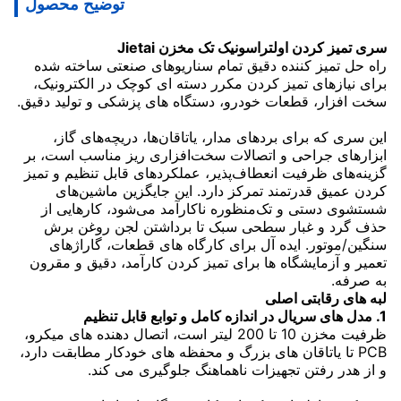
توضیح محصول
سری تمیز کردن اولتراسونیک تک مخزن Jietai
راه حل تمیز کننده دقیق تمام سناریوهای صنعتی ساخته شده
برای نیازهای تمیز کردن مکرر دسته ای کوچک در الکترونیک،
سخت افزار، قطعات خودرو، دستگاه های پزشکی و تولید دقیق.
این سری که برای بردهای مدار، یاتاقان‌ها، دریچه‌های گاز،
ابزارهای جراحی و اتصالات سخت‌افزاری ریز مناسب است، بر
گزینه‌های ظرفیت انعطاف‌پذیر، عملکردهای قابل تنظیم و تمیز
کردن عمیق قدرتمند تمرکز دارد. این جایگزین ماشین‌های
شستشوی دستی و تک‌منظوره ناکارآمد می‌شود، کارهایی از
حذف گرد و غبار سطحی سبک تا برداشتن لجن روغن برش
سنگین/موتور. ایده آل برای کارگاه های قطعات، گاراژهای
تعمیر و آزمایشگاه ها برای تمیز کردن کارآمد، دقیق و مقرون
به صرفه.
لبه های رقابتی اصلی
1. مدل های سریال در اندازه کامل و توابع قابل تنظیم
ظرفیت مخزن 10 تا 200 لیتر است، اتصال دهنده های میکرو،
PCB تا یاتاقان های بزرگ و محفظه های خودکار مطابقت دارد،
و از هدر رفتن تجهیزات ناهماهنگ جلوگیری می کند.