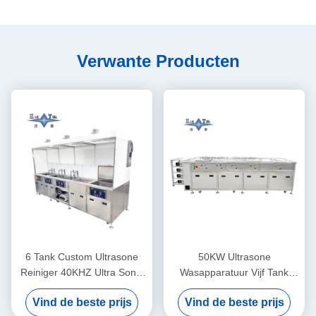
Verwante Producten
6 Tank Custom Ultrasone
50KW Ultrasone
Reiniger 40KHZ Ultra Sonic
Wasapparatuur Vijf Tank
Wasmachine 30KW
Dubbele Frequentie
Vind de beste prijs
Vind de beste prijs
Ultrasone Reiniger