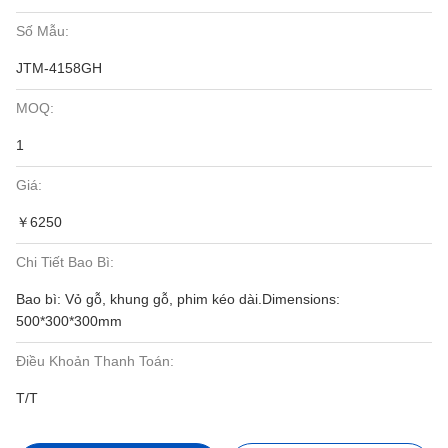
Số Mẫu:
JTM-4158GH
MOQ:
1
Giá:
￥6250
Chi Tiết Bao Bì:
Bao bì: Vỏ gỗ, khung gỗ, phim kéo dài.Dimensions:
500*300*300mm
Điều Khoản Thanh Toán:
T/T