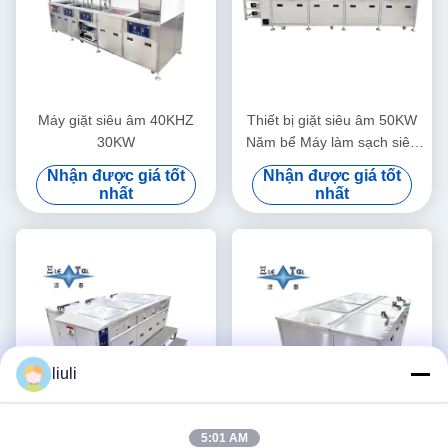
Máy giặt siêu âm 40KHZ
Thiết bị giặt siêu âm 50KW
30KW
Năm bể Máy làm sạch siêu
âm tần suất kép tùy chỉnh
Nhận được giá tốt
Nhận được giá tốt
nhất
nhất
liuli
5:01 AM