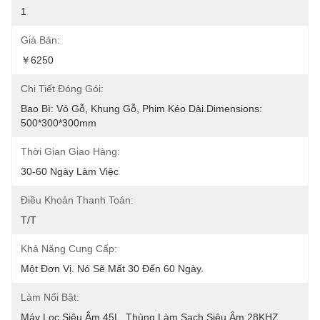
1
Giá Bán:
￥6250
Chi Tiết Đóng Gói:
Bao Bì: Vỏ Gỗ, Khung Gỗ, Phim Kéo Dài.Dimensions: 
500*300*300mm
Thời Gian Giao Hàng:
30-60 Ngày Làm Việc
Điều Khoản Thanh Toán:
T/T
Khả Năng Cung Cấp:
Một Đơn Vị. Nó Sẽ Mất 30 Đến 60 Ngày.
Làm Nổi Bật:
Máy Lọc Siêu Âm 45L
, 
Thùng Làm Sạch Siêu Âm 28KHZ
, 