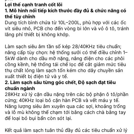
Lợi thế cạnh tranh cốt lõi
1. Mô hình nối tiếp kích thước đầy đủ & chức năng có
thể tùy chỉnh
Dung tích bình chứa từ 10L–200L, phù hợp với các ốc
vít siêu nhỏ, PCB cho đến vòng bi lớn và vỏ ô tô, tránh
lãng phí thiết bị không khớp.
Làm sạch siêu âm tần số kép 28/40KHz tiêu chuẩn;
nâng cấp tùy chọn: hệ thống sưởi có thể điều chỉnh 1–
5kW dành cho dầu mỡ nặng, nâng điện cho các phôi
cồng kềnh, hệ thống tái chế lọc để cắt giảm mức tiêu
thụ chất lỏng làm sạch tốn kém cho dây chuyền sản
xuất thiết bị điện tử và y tế.
2. Làm sạch sâu từng góc chết, Độ sạch đạt tiêu
chuẩn ngành
28KHz xử lý cặn dầu nặng trên các bộ phận ô tô/phần
cứng; 40KHz loại bỏ cặn hàn PCB và vết máu y tế.
Năng lượng siêu âm xuyên qua các sợi, khoảng trống
và lỗ mù không thể chạm tới bằng cách chà bằng tay
để loại bỏ bụi bẩn còn sót lại.
Kết quả làm sạch tuân thủ đầy đủ các tiêu chuẩn xử lý