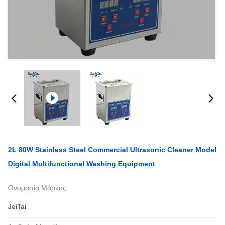
2L 80W Stainless Steel Commercial Ultrasonic Cleaner Model
Digital Multifunctional Washing Equipment
Ονομασία Μάρκας:
JeiTai