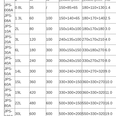
JPS-
0.8L
35
/
150×85×65
180×110×130
1.4
008A
JPS-
1.3L
60
100
150×140×65
180×170×140
2.5
08A
JPS-
2L
80
100
150x140x100
180x170x180
3.0
10A
JPS-
3L
120
100
240x135x100
270x170x210
4.0
20A
JPS-
6L
180
300
300x150x150
330x180x270
6.0
30A
JPS-
10L
240
300
300x240x150
330x270x270
8.0
40A
JPS-
14L
300
300
300×240×200
330×270×320
9.0
50A
JPS-
15L
360
300
330×300×150
360×330×270
10.0
60A
JPS-
19L
420
300
330×300×200
360×330×320
11.0
70A
JPS-
22L
480
600
500×300×150
550×330×270
16.0
80A
JPS-
30L
600
600
500×300×200
550×330×320
19.0