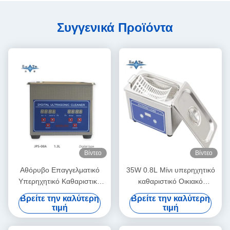
Συγγενικά Προϊόντα
Βίντεο
Βίντεο
Αθόρυβο Επαγγελματικό
35W 0.8L Μίνι υπερηχητικό
Υπερηχητικό Καθαριστικό
καθαριστικό Οικιακό
1.3L Ψηφιακή Υπερηχητική
Πολυχρησιμοποίητο Βαθιά
Βρείτε την καλύτερη
Βρείτε την καλύτερη
Μηχανή Καθαρισμού 60W
καθαρισμός Κοσμήματα
τιμή
τιμή
Με Χρονισμό Πολλαπλών
Γυαλιά Ράβδισμα Δόντια
Ταχυτήτων