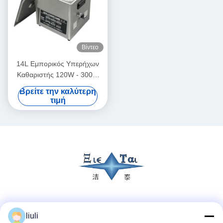
Βίντεο
14L Εμπορικός Υπερήχων
Καθαριστής 120W - 300W
Smart Υπερήχων
Βρείτε την καλύτερη
Καθαριστής
τιμή
Κοινωνικά Μέσα
liuli