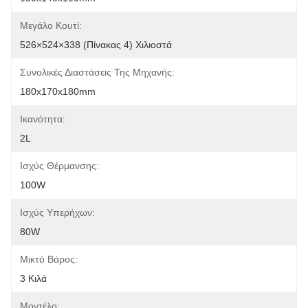
Μεγάλο Κουτί:
526×524×338 (πίνακας 4) Χιλιοστά
Συνολικές Διαστάσεις Της Μηχανής:
180x170x180mm
Ικανότητα:
2L
Ισχύς Θέρμανσης:
100W
Ισχύς Υπερήχων:
80W
Μικτό Βάρος:
3 Κιλά
Μοντέλο: