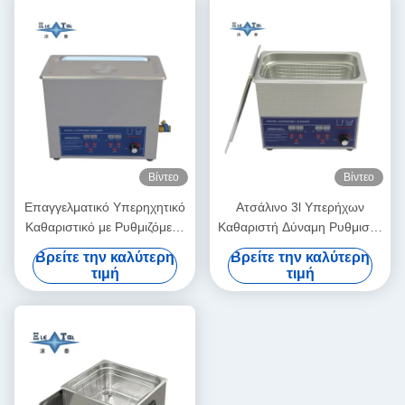
Βίντεο
Βίντεο
Επαγγελματικό Υπερηχητικό
Ατσάλινο 3l Υπερήχων
Καθαριστικό με Ρυθμιζόμενη
Καθαριστή Δύναμη Ρυθμιστή
Ισχύ 6L Ψηφιακά
Μικρό Υπερήχων
Βρείτε την καλύτερη
Βρείτε την καλύτερη
Υπερηχητικά Καθαριστικά
Καθαριστήρες Ευφυής
τιμή
τιμή
70W - 180W