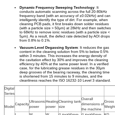
Dynamic Frequency Sweeping Technology
: It
conducts automatic scanning across the full 20-80kHz
frequency band (with an accuracy of ±0.02kHz) and can
intelligently identify the type of dirt. For example, when
cleaning PCB pads, it first breaks down solder residues
(with a particle size > 50μm) at 28kHz and then switches
to 68kHz to remove ionic residues (with a particle size <
5μm). As a result, the defect rate detected by AOI drops
from 0.8% to 0.1%.
Vacuum-Level Degassing System
: It reduces the gas
content in the cleaning solution from 5% to below 0.5%
within 3 minutes. This increases the energy density of
the cavitation effect by 30% and improves the cleaning
efficiency by 40% at the same power level. In a verified
case, for the lubricating grease residues in the 30μm
deep grooves of the bearing raceway, the cleaning time
is shortened from 15 minutes to 9 minutes, and the
cleanliness reaches the ISO 16232-10 Level 3 standard.
Digital
Series
Overall
Ultrasonic
Heating
Cleaning tank
Gross
Capacity
dimensions of
Model
power
power
size
Weigh
the machine
L
W
W
(LⅹwⅹH)mm
(LⅹwⅹH)mm
KG