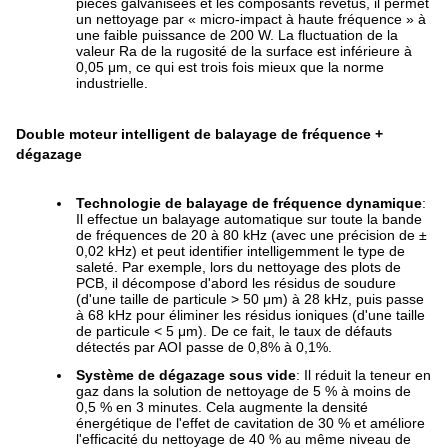
pièces galvanisées et les composants revêtus, il permet
un nettoyage par « micro-impact à haute fréquence » à
une faible puissance de 200 W. La fluctuation de la
valeur Ra ​​de la rugosité de la surface est inférieure à
0,05 μm, ce qui est trois fois mieux que la norme
industrielle.
Double moteur intelligent de balayage de fréquence +
dégazage
Technologie de balayage de fréquence dynamique
:
Il effectue un balayage automatique sur toute la bande
de fréquences de 20 à 80 kHz (avec une précision de ±
0,02 kHz) et peut identifier intelligemment le type de
saleté. Par exemple, lors du nettoyage des plots de
PCB, il décompose d'abord les résidus de soudure
(d'une taille de particule > 50 μm) à 28 kHz, puis passe
à 68 kHz pour éliminer les résidus ioniques (d'une taille
de particule < 5 μm). De ce fait, le taux de défauts
détectés par AOI passe de 0,8% à 0,1%.
Système de dégazage sous vide
: Il réduit la teneur en
gaz dans la solution de nettoyage de 5 % à moins de
0,5 % en 3 minutes. Cela augmente la densité
énergétique de l'effet de cavitation de 30 % et améliore
l'efficacité du nettoyage de 40 % au même niveau de