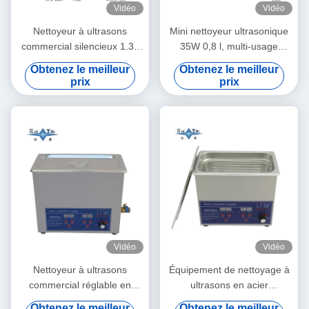
Vidéo
Vidéo
Nettoyeur à ultrasons
Mini nettoyeur ultrasonique
commercial silencieux 1.3L
35W 0,8 l, multi-usage
Machine de nettoyage à
domestique, nettoyage en
Obtenez le meilleur
Obtenez le meilleur
ultrasons numérique 60W
profondeur, bijoux, lunettes,
prix
prix
avec chronométrage multi-
montres, rasoir, prothèses
engrenages
dentaires
Vidéo
Vidéo
Nettoyeur à ultrasons
Équipement de nettoyage à
commercial réglable en
ultrasons en acier
puissance 6L Nettoyeurs à
inoxydable 3 l
Obtenez le meilleur
Obtenez le meilleur