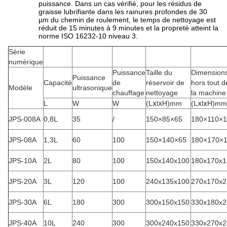
puissance. Dans un cas vérifié, pour les résidus de
graisse lubrifiante dans les rainures profondes de 30
µm du chemin de roulement, le temps de nettoyage est
réduit de 15 minutes à 9 minutes et la propreté atteint la
norme ISO 16232-10 niveau 3.
Série
numérique
Puissance
Taille du
Dimension
Puissance
Capacité
de
réservoir de
hors tout d
Modèle
ultrasonique
chauffage
nettoyage
la machine
L
W
W
(LⅹlⅹH)mm
(LⅹlⅹH)mm
JPS-008A
0,8L
35
/
150×85×65
180×110×
JPS-08A
1,3L
60
100
150×140×65
180×170×
JPS-10A
2L
80
100
150x140x100
180x170x1
JPS-20A
3L
120
100
240x135x100
270x170x2
JPS-30A
6L
180
300
300x150x150
330x180x2
JPS-40A
10L
240
300
300x240x150
330x270x2