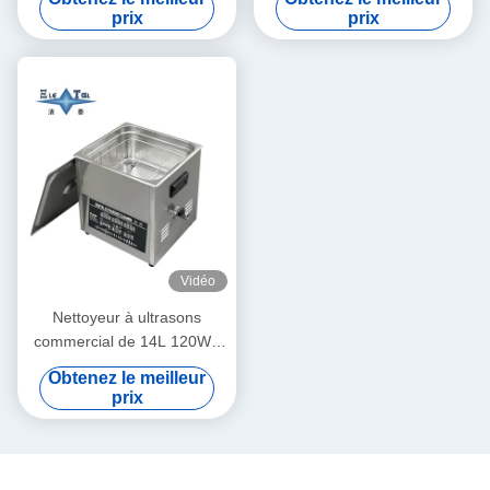
ultrasons numériques 70W -
prix
prix
180W
Vidéo
Nettoyeur à ultrasons
commercial de 14L 120W -
300W Nettoyeur à ultrasons
Obtenez le meilleur
intelligent
prix