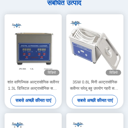
संबंधित उत्पाद
विडियो
विडियो
शांत वाणिज्यिक अल्ट्रासोनिक क्लीनर
35W 0.8L मिनी अल्ट्रासोनिक
1.3L डिजिटल अल्ट्रासोनिक सफाई
क्लीनर घरेलू बहु उपयोग गहरी सफाई
मशीन 60W मल्टी गियर टाइमिंग के
आभूषण चश्मा घड़ी रेजर दांत
सबसे अच्छी कीमत पाएं
सबसे अच्छी कीमत पाएं
साथ