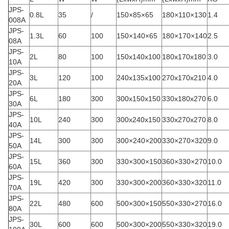
JPS-
0.8L
35
/
150×85×65
180×110×130
1.4
008A
JPS-
1.3L
60
100
150×140×65
180×170×140
2.5
08A
JPS-
2L
80
100
150x140x100
180x170x180
3.0
10A
JPS-
3L
120
100
240x135x100
270x170x210
4.0
20A
JPS-
6L
180
300
300x150x150
330x180x270
6.0
30A
JPS-
10L
240
300
300x240x150
330x270x270
8.0
40A
JPS-
14L
300
300
300×240×200
330×270×320
9.0
50A
JPS-
15L
360
300
330×300×150
360×330×270
10.0
60A
JPS-
19L
420
300
330×300×200
360×330×320
11.0
70A
JPS-
22L
480
600
500×300×150
550×330×270
16.0
80A
JPS-
30L
600
600
500×300×200
550×330×320
19.0