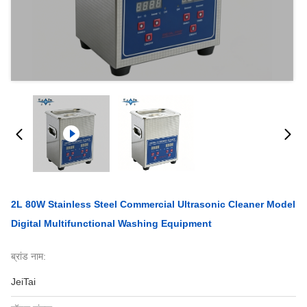
2L 80W Stainless Steel Commercial Ultrasonic Cleaner Model
Digital Multifunctional Washing Equipment
ब्रांड नाम:
JeiTai