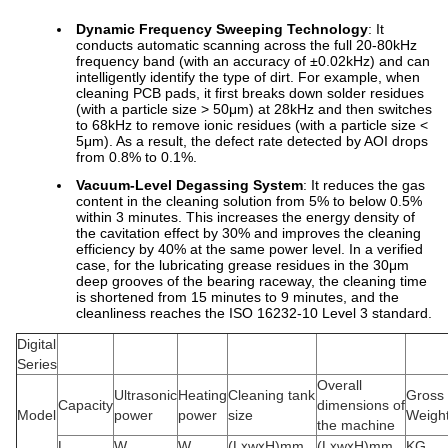
Dynamic Frequency Sweeping Technology
: It
conducts automatic scanning across the full 20-80kHz
frequency band (with an accuracy of ±0.02kHz) and can
intelligently identify the type of dirt. For example, when
cleaning PCB pads, it first breaks down solder residues
(with a particle size > 50μm) at 28kHz and then switches
to 68kHz to remove ionic residues (with a particle size <
5μm). As a result, the defect rate detected by AOI drops
from 0.8% to 0.1%.
Vacuum-Level Degassing System
: It reduces the gas
content in the cleaning solution from 5% to below 0.5%
within 3 minutes. This increases the energy density of
the cavitation effect by 30% and improves the cleaning
efficiency by 40% at the same power level. In a verified
case, for the lubricating grease residues in the 30μm
deep grooves of the bearing raceway, the cleaning time
is shortened from 15 minutes to 9 minutes, and the
cleanliness reaches the ISO 16232-10 Level 3 standard.
Digital
Series
Overall
Ultrasonic
Heating
Cleaning tank
Gross
Capacity
dimensions of
Model
power
power
size
Weigh
the machine
L
W
W
(LⅹwⅹH)mm
(LⅹwⅹH)mm
KG