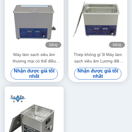
băng
băng
hình
hình
Máy làm sạch siêu âm
Thép không gỉ 3l Máy làm
thương mại có thể điều
sạch siêu âm Lượng điều
chỉnh công suất 6L Máy làm
chỉnh Máy làm sạch siêu âm
Nhận được giá tốt
Nhận được giá tốt
sạch siêu âm kỹ thuật số
nhỏ thông minh
nhất
nhất
70W - 180W