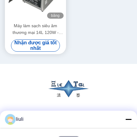
băng
hình
Máy làm sạch siêu âm
thương mại 14L 120W -
300W Máy làm sạch siêu âm
Nhận được giá tốt
thông minh
nhất
Truyền thông xã hội
liuli