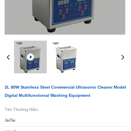
2L 80W Stainless Steel Commercial Ultrasonic Cleaner Model
Digital Multifunctional Washing Equipment
Tên Thương Hiệu:
JeiTai