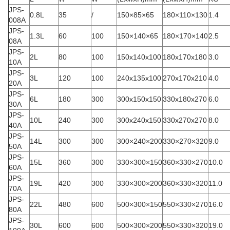
JPS-
0.8L
35
/
150×85×65
180×110×130
1.4
008A
JPS-
1.3L
60
100
150×140×65
180×170×140
2.5
08A
JPS-
2L
80
100
150x140x100
180x170x180
3.0
10A
JPS-
3L
120
100
240x135x100
270x170x210
4.0
20A
JPS-
6L
180
300
300x150x150
330x180x270
6.0
30A
JPS-
10L
240
300
300x240x150
330x270x270
8.0
40A
JPS-
14L
300
300
300×240×200
330×270×320
9.0
50A
JPS-
15L
360
300
330×300×150
360×330×270
10.0
60A
JPS-
19L
420
300
330×300×200
360×330×320
11.0
70A
JPS-
22L
480
600
500×300×150
550×330×270
16.0
80A
JPS-
30L
600
600
500×300×200
550×330×320
19.0