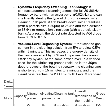
Dynamic Frequency Sweeping Technology
: It
conducts automatic scanning across the full 20-80kHz
frequency band (with an accuracy of ±0.02kHz) and can
intelligently identify the type of dirt. For example, when
cleaning PCB pads, it first breaks down solder residues
(with a particle size > 50μm) at 28kHz and then switches
to 68kHz to remove ionic residues (with a particle size <
5μm). As a result, the defect rate detected by AOI drops
from 0.8% to 0.1%.
Vacuum-Level Degassing System
: It reduces the gas
content in the cleaning solution from 5% to below 0.5%
within 3 minutes. This increases the energy density of
the cavitation effect by 30% and improves the cleaning
efficiency by 40% at the same power level. In a verified
case, for the lubricating grease residues in the 30μm
deep grooves of the bearing raceway, the cleaning time
is shortened from 15 minutes to 9 minutes, and the
cleanliness reaches the ISO 16232-10 Level 3 standard.
Digital
Series
Overall
Ultrasonic
Heating
Cleaning tank
Gross
Capacity
dimensions of
Model
power
power
size
Weigh
the machine
L
W
W
(LⅹwⅹH)mm
(LⅹwⅹH)mm
KG