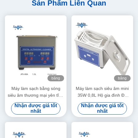
Sản Phẩm Liên Quan
băng
băng
hình
hình
Máy làm sạch bằng sóng
Máy làm sạch siêu âm mini
siêu âm thương mại yên tĩnh
35W 0,8L Hộ gia đình Đa
1.3L Máy làm sạch bằng
dụng Làm sạch sâu Trang
Nhận được giá tốt
Nhận được giá tốt
sóng siêu âm kỹ thuật số
sức Kính mắt Đồng hồ Máy
nhất
nhất
60W Với hẹn giờ đa cấp
cạo râu Răng giả