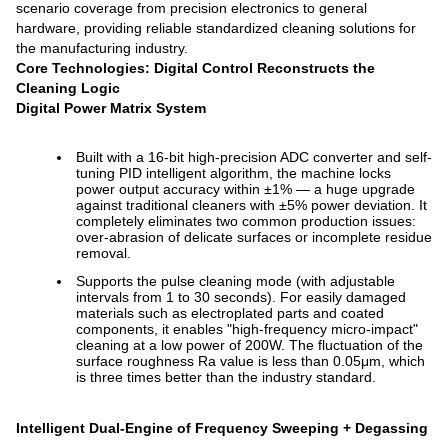
scenario coverage from precision electronics to general
hardware, providing reliable standardized cleaning solutions for
the manufacturing industry.
Core Technologies: Digital Control Reconstructs the
Cleaning Logic
Digital Power Matrix System
Built with a 16-bit high-precision ADC converter and self-
tuning PID intelligent algorithm, the machine locks
power output accuracy within ±1% — a huge upgrade
against traditional cleaners with ±5% power deviation. It
completely eliminates two common production issues:
over-abrasion of delicate surfaces or incomplete residue
removal.
Supports the pulse cleaning mode (with adjustable
intervals from 1 to 30 seconds). For easily damaged
materials such as electroplated parts and coated
components, it enables "high-frequency micro-impact"
cleaning at a low power of 200W. The fluctuation of the
surface roughness Ra value is less than 0.05μm, which
is three times better than the industry standard.
Intelligent Dual-Engine of Frequency Sweeping + Degassing