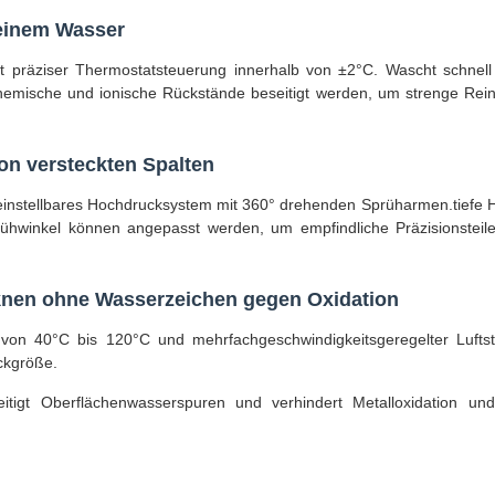
reinem Wasser
t präziser Thermostatsteuerung innerhalb von ±2°C. Wascht schnell
chemische und ionische Rückstände beseitigt werden, um strenge Rein
on versteckten Spalten
a einstellbares Hochdrucksystem mit 360° drehenden Sprüharmen.tiefe 
ühwinkel können angepasst werden, um empfindliche Präzisionstei
cknen ohne Wasserzeichen gegen Oxidation
ur von 40°C bis 120°C und mehrfachgeschwindigkeitsgeregelter Luft
ckgröße.
tigt Oberflächenwasserspuren und verhindert Metalloxidation und