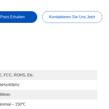
 Preis Erhalten
Kontaktieren Sie Uns Jetzt
E, FCC, ROHS, Etc.
8kHz/40kHz
-99min
Normal – 150℃