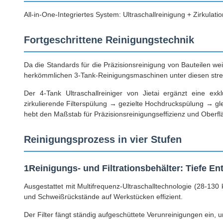
All-in-One-Integriertes System: Ultraschallreinigung + Zirkula
Fortgeschrittene Reinigungstechnik
Da die Standards für die Präzisionsreinigung von Bauteilen w
herkömmlichen 3-Tank-Reinigungsmaschinen unter diesen stren
Der 4-Tank Ultraschallreiniger von Jietai ergänzt eine exk
zirkulierende Filterspülung → gezielte Hochdruckspülung → gle
hebt den Maßstab für Präzisionsreinigungseffizienz und Oberfl
Reinigungsprozess in vier Stufen
1Reinigungs- und Filtrationsbehälter: Tiefe Ent
Ausgestattet mit Multifrequenz-Ultraschalltechnologie (28-130 
und Schweißrückstände auf Werkstücken effizient.
Der Filter fängt ständig aufgeschüttete Verunreinigungen ein