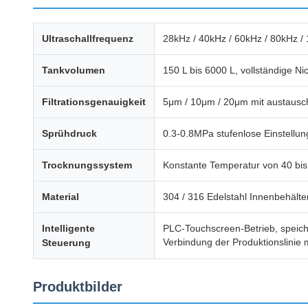
Ultraschallfrequenz
28kHz / 40kHz / 60kHz / 80kHz /
Tankvolumen
150 L bis 6000 L, vollständige N
Filtrationsgenauigkeit
5μm / 10μm / 20μm mit austausch
Sprühdruck
0.3-0.8MPa stufenlose Einstellu
Trocknungssystem
Konstante Temperatur von 40 bis
Material
304 / 316 Edelstahl Innenbehälte
Intelligente
PLC-Touchscreen-Betrieb, speich
Verbindung der Produktionslinie
Steuerung
Produktbilder