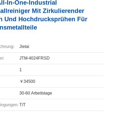
ll-In-One-Industrial
allreiniger Mit Zirkulierender
ion Und Hochdrucksprühen Für
nsmetallteile
chnung:
Jietai
r:
JTM-4024FRSD
1
￥34500
30-60 Arbeitstage
ingungen:
T/T