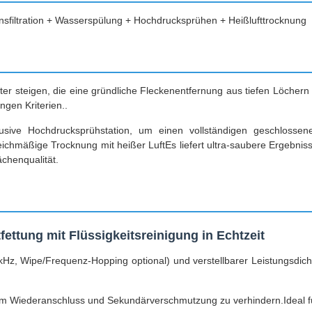
tionsfiltration + Wasserspülung + Hochdrucksprühen + Heißlufttrocknung
eiter steigen, die eine gründliche Fleckenentfernung aus tiefen Löche
gen Kriterien..
lusive Hochdrucksprühstation, um einen vollständigen geschlossene
ichmäßige Trocknung mit heißer LuftEs liefert ultra-saubere Ergebnisse
ächenqualität.
fettung mit Flüssigkeitsreinigung in Echtzeit
kHz, Wipe/Frequenz-Hopping optional) und verstellbarer Leistungsdicht
, um Wiederanschluss und Sekundärverschmutzung zu verhindern.Ideal 