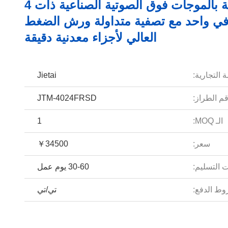
نظيفة بالموجات فوق الصوتية الصناعية ذات 4
في واحد مع تصفية متداولة ورش الضغط
العالي لأجزاء معدنية دقيقة
 التجارية:
Jietai
م الطراز:
JTM-4024FRSD
الـ MOQ:
1
سعر:
￥34500
 التسليم:
30-60 يوم عمل
ط الدفع:
تي/تي