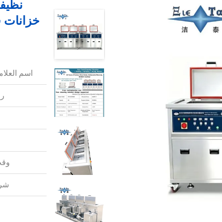
خزانات 
اسم العلامة
رق
وقت
شرو