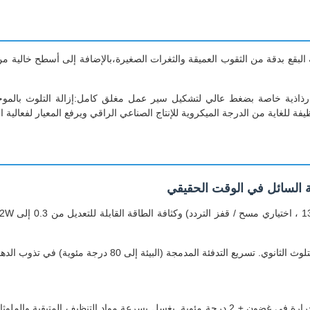
البقع بدقة من الثقوب العميقة والثغرات الصغيرة،بالإضافة إلى أسطح خالية من الع
يف بالموجات فوق الصوتية لـ جيتاي 4-تانك محطة رذاذية خاصة بضغط عالي لتشكيل سير عمل مغلق ك
ة للغاية من الدرجة الميكروية للإنتاج الصناعي الراقي ويرفع المعيار لفعالية 
جة مئوية) في تذوب الدهون ،مثالية لأجزاء السيارات والمواد الأساسية المتسخة بشدة.
متوافق مع الماء النقي والمياه غير المؤينة، مجهزة بتحكم دقيق في الحرارة في غضون ± 2 درجة مئوي