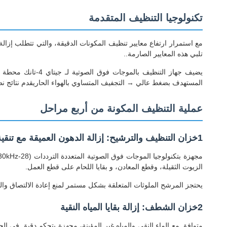
تكنولوجيا التنظيف المتقدمة
مع استمرار ارتفاع معايير تنظيف المكونات الدقيقة، والتي تتطلب إزالة 
تلبي هذه المعايير الصارمة..
يضيف جهاز التنظ
المستهدف بضغط عالي → التجفيف المتساوي بالهواء الحاريقدم نتائج نظيف
عملية التنظيف المكونة من أربع مراحل
1خزان التنظيف والترشيح: إزالة الدهون العميقة مع تنقية السائل في الوقت الحقيقي
الزيوت الثقيلة، وقطع المعادن، و بقايا اللحام على قطع العمل.
يحتجز المرشح الملوثات المتعلقة بشكل مستمر لمنع إعادة الالتصاق والتلوث الثانوي. تسريع التدفئة المدمجة (البيئة إلى 80 در
2خزان الشطف: إزالة بقايا المياه النقية