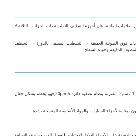
لامات المائية، فإن أجهزة التنظيف التقليدية ذات الخزانات الثلاثة لا
امل:إزالة التلوث بالموجات فوق الصوتية العميقة → التشطيب المصفى بالدورة → الشطف
التنظيف الدقيقة وجودة السطح.
مجهزة بتكنولوجيا الموجات فوق الصوتية المتعددة الترددات (28-130kHz ، اختياري مسح / قفز التردد) وكثافة الطاقة القابلة للتعديل من 0.3 إلى 1.2W / سم2. مقترنة بنظام تصفية دائرة 5-20μm,فهو يُحطم بشكل فعال
ة. يغسل بسرعة مواد التنظيف المتبقية والملوثات الدقيقة على الأجزاء.الهيكل الاختياري للغسل المزدوج يرفع النظافة