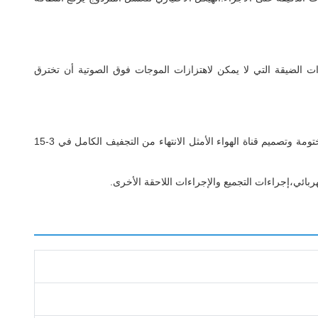
ل من 0.3-0.8MPa مع ذراع رشّة دوارة 360 درجة.التجاويف العميقة والفجوات الضيقة التي لا يمكن لاهتزازات الموجات فوق الصوتية أن تخترق
تجفيف الهواء الساخن المتداول مع درجة حرارة قابلة للتعديل من 40 درجة مئوية إلى 120 درجة مئوية وتنظيم تدفق الهواء متعدد السرعات.غرفة مختومة وتصميم قناة الهواء الأمثل الانتهاء من التجفيف الكامل في 3-15