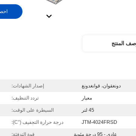
احص
صف المنتج
دونغقوان، قوانغدونغ
إصدار الشهادات:
معيار
تردد التنظيف:
45 لتر
السيطرة على الوقت:
JTM-4024FRSD
درجة حرارة التجفيف (°C):
عادي - 95 درجة مئوية
قوة التدفئة: